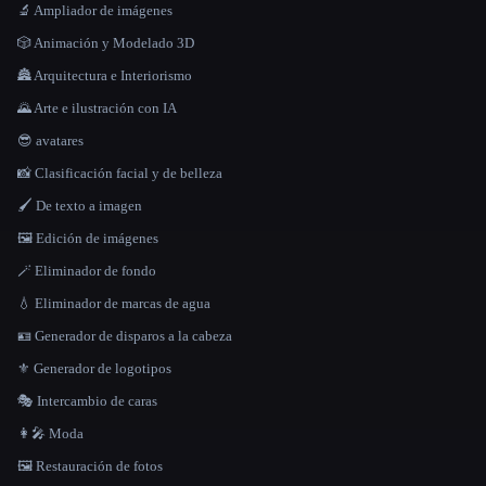
🔬 Ampliador de imágenes
🎲 Animación y Modelado 3D
🏯 Arquitectura e Interiorismo
🌄 Arte e ilustración con IA
😎 avatares
📸 Clasificación facial y de belleza
🖌️ De texto a imagen
🖼️ Edición de imágenes
🪄 Eliminador de fondo
💧 Eliminador de marcas de agua
🪪 Generador de disparos a la cabeza
⚜️ Generador de logotipos
🎭 Intercambio de caras
👩‍🎤 Moda
🖼️ Restauración de fotos