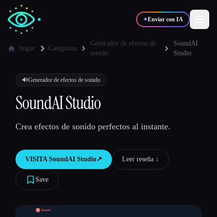
✦
Enviar con IA
Generador de efectos de
SoundAI
hogar
Categorías
sonido
Studio
✍️
🎨
Escritores
Diseñadores
🔊
Generador de efectos de sonido
SoundAI Studio
💻
📈
Desarrolladores
Marketers
Crea efectos de sonido perfectos al instante.
🎓
🎬
Estudiantes
Creadores
VISITA
SoundAI Studio
↗︎
Leer reseña ↓︎
Save
Blog
Comparar herramientas