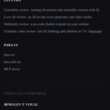
LECTURA
Coursebox review: turning documents into trackable courses with AI
Lovo AI review: an all-in-one voice generator and video studio
Webbotify review: a no-code chatbot trained on your website
Translate.video review: fast AI dubbing and subtitles in 75+ languages
PARA IA
llms.txt
llms-full.txt
MCP server
TODAS LAS CATEGORÍAS
🎨
IMAGEN Y VISUAL