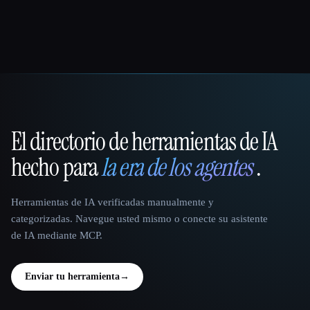
El directorio de herramientas de IA
That AI Collection
hecho para
la era de los agentes
.
Herramientas de IA verificadas manualmente y
categorizadas. Navegue usted mismo o conecte su asistente
de IA mediante MCP.
Enviar tu herramienta
→