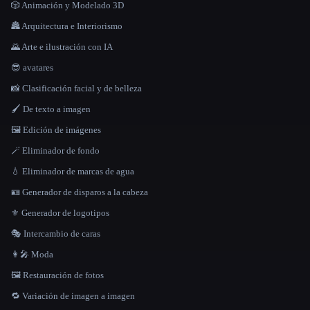
🎲 Animación y Modelado 3D
🏯 Arquitectura e Interiorismo
🌄 Arte e ilustración con IA
😎 avatares
📸 Clasificación facial y de belleza
🖌️ De texto a imagen
🖼️ Edición de imágenes
🪄 Eliminador de fondo
💧 Eliminador de marcas de agua
🪪 Generador de disparos a la cabeza
⚜️ Generador de logotipos
🎭 Intercambio de caras
👩‍🎤 Moda
🖼️ Restauración de fotos
🔁 Variación de imagen a imagen