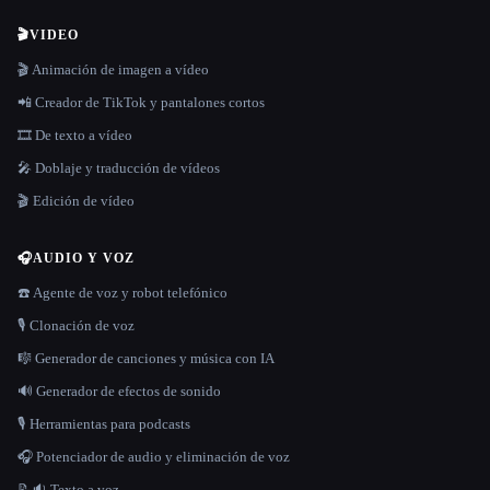
🎬
VIDEO
🎬 Animación de imagen a vídeo
📲 Creador de TikTok y pantalones cortos
🎞️ De texto a vídeo
🎤 Doblaje y traducción de vídeos
🎬 Edición de vídeo
🎧
AUDIO Y VOZ
☎️ Agente de voz y robot telefónico
🎙️ Clonación de voz
🎼 Generador de canciones y música con IA
🔊 Generador de efectos de sonido
🎙️ Herramientas para podcasts
🎧 Potenciador de audio y eliminación de voz
📝🔉 Texto a voz