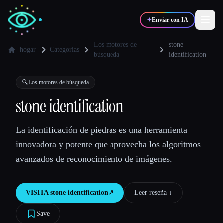
✦
Enviar con IA
Los motores de
stone
hogar
Categorías
búsqueda
identification
✍️
🎨
Escritores
Diseñadores
🔍
Los motores de búsqueda
stone identification
💻
📈
Desarrolladores
Marketers
La identificación de piedras es una herramienta
🎓
🎬
Estudiantes
Creadores
innovadora y potente que aprovecha los algoritmos
avanzados de reconocimiento de imágenes.
VISITA
stone identification
↗︎
Leer reseña ↓︎
Blog
Save
Comparar herramientas