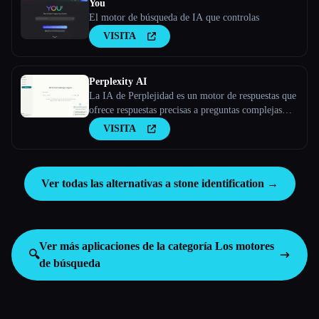
You
El motor de búsqueda de IA que controlas
VISITA
Perplexity AI
La IA de Perplejidad es un motor de respuestas que
ofrece respuestas precisas a preguntas complejas
mediante modelos lingüísticos grandes.
VISITA
Ver todas las alternativas a stone identification →
Ver más aplicaciones de la categoría
Los motores
🔍
de búsqueda