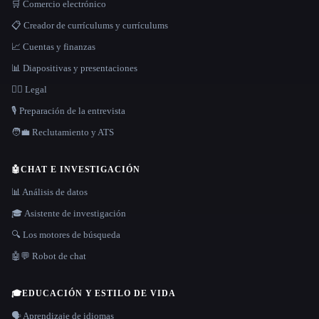
🛒 Comercio electrónico
📋 Creador de currículums y currículums
📈 Cuentas y finanzas
📊 Diapositivas y presentaciones
👩‍⚖️ Legal
🎙️ Preparación de la entrevista
🧑‍💼 Reclutamiento y ATS
🤖
CHAT E INVESTIGACIÓN
📊 Análisis de datos
🎓 Asistente de investigación
🔍 Los motores de búsqueda
🤖💬 Robot de chat
🎓
EDUCACIÓN Y ESTILO DE VIDA
🗣️ Aprendizaje de idiomas