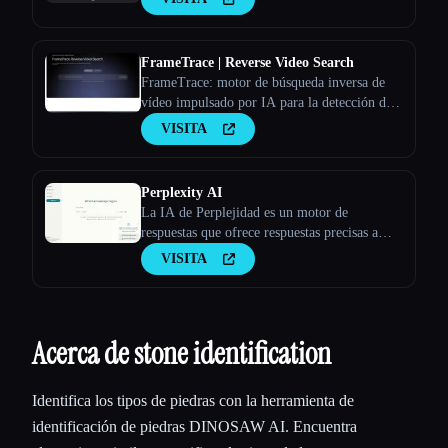
FrameTrace | Reverse Video Search
FrameTrace: motor de búsqueda inversa de
vídeo impulsado por IA para la detección de
fuentes y la verificación de la autenticidad
VISITA
Perplexity AI
La IA de Perplejidad es un motor de
respuestas que ofrece respuestas precisas a
preguntas complejas mediante modelos
VISITA
lingüísticos grandes.
Acerca de stone identification
Identifica los tipos de piedras con la herramienta de
identificación de piedras DINOSAW AI. Encuentra