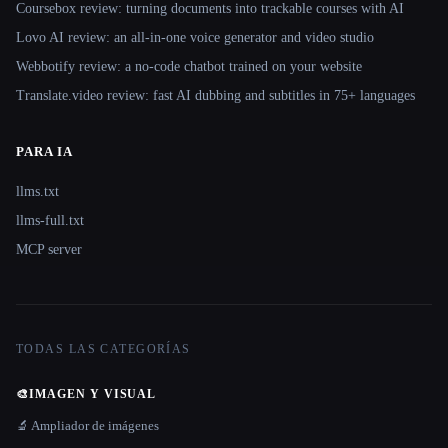
Coursebox review: turning documents into trackable courses with AI
Lovo AI review: an all-in-one voice generator and video studio
Webbotify review: a no-code chatbot trained on your website
Translate.video review: fast AI dubbing and subtitles in 75+ languages
PARA IA
llms.txt
llms-full.txt
MCP server
TODAS LAS CATEGORÍAS
🎨
IMAGEN Y VISUAL
🔬 Ampliador de imágenes