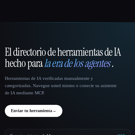
El directorio de herramientas de IA
That AI Collection
hecho para
la era de los agentes
.
Herramientas de IA verificadas manualmente y
categorizadas. Navegue usted mismo o conecte su asistente
de IA mediante MCP.
Enviar tu herramienta
→