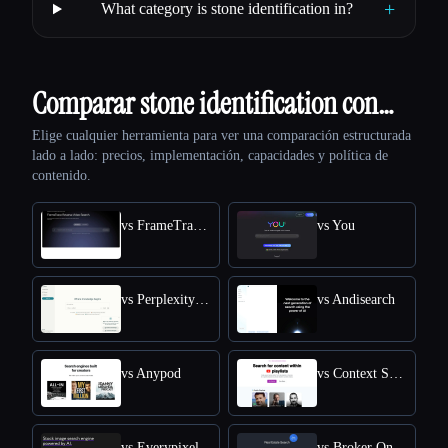
+
What category is stone identification in?
Comparar stone identification con…
Elige cualquier herramienta para ver una comparación estructurada
lado a lado: precios, implementación, capacidades y política de
contenido.
vs FrameTrace | Reverse Video Search
vs You
vs Perplexity AI
vs Andisearch
vs Anypod
vs Context Search
vs Everypixel
vs Broker One AI Engine