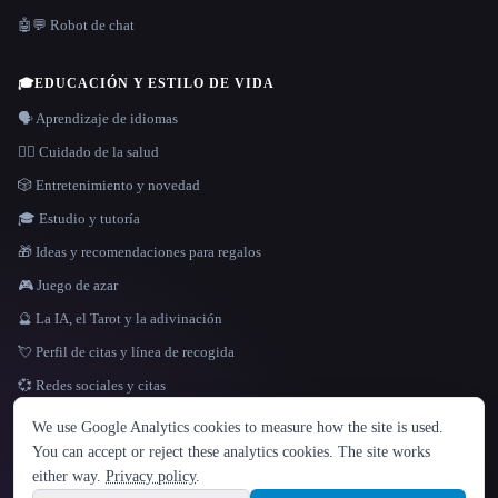
🤖💬 Robot de chat
🎓
EDUCACIÓN Y ESTILO DE VIDA
🗣️ Aprendizaje de idiomas
👩‍⚕️ Cuidado de la salud
🎲 Entretenimiento y novedad
🎓 Estudio y tutoría
🎁 Ideas y recomendaciones para regalos
🎮 Juego de azar
🔮 La IA, el Tarot y la adivinación
💘 Perfil de citas y línea de recogida
💞 Redes sociales y citas
IDIOMA
We use Google Analytics cookies to measure how the site is used.
English
español
Français
Русский
简体中文
You can accept or reject these analytics cookies. The site works
Hindi
either way.
Privacy policy
.
© 2026 That AI Collection. Todos los derechos reservados.
·
Términos de servicios
·
Site information