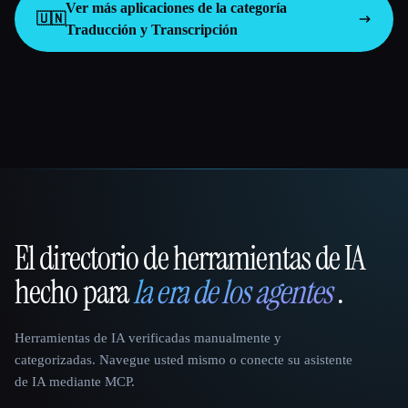
Ver más aplicaciones de la categoría
🇺🇳
Traducción y Transcripción
El directorio de herramientas de IA
That AI Collection
hecho para
la era de los agentes
.
Herramientas de IA verificadas manualmente y
categorizadas. Navegue usted mismo o conecte su asistente
de IA mediante MCP.