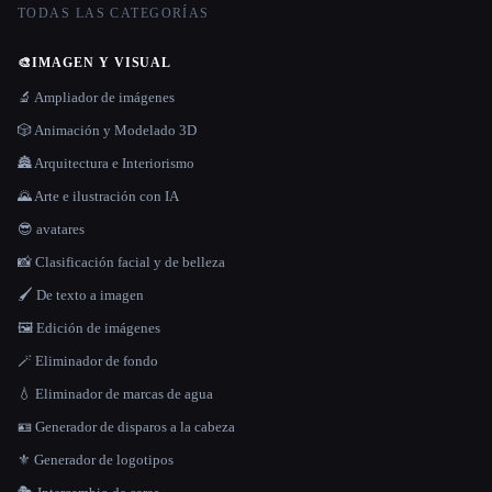
TODAS LAS CATEGORÍAS
🎨
IMAGEN Y VISUAL
🔬 Ampliador de imágenes
🎲 Animación y Modelado 3D
🏯 Arquitectura e Interiorismo
🌄 Arte e ilustración con IA
😎 avatares
📸 Clasificación facial y de belleza
🖌️ De texto a imagen
🖼️ Edición de imágenes
🪄 Eliminador de fondo
💧 Eliminador de marcas de agua
🪪 Generador de disparos a la cabeza
⚜️ Generador de logotipos