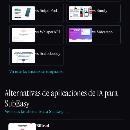
vs Snipd Podcast Summaries
vs Sumly
vs WhisperAPI
vs Voicetapp
vs Scribebuddy
Ver todas las herramientas comparables.
Alternativas de aplicaciones de IA para
SubEasy
Ver todas las alternativas a SubEasy →
BiRead