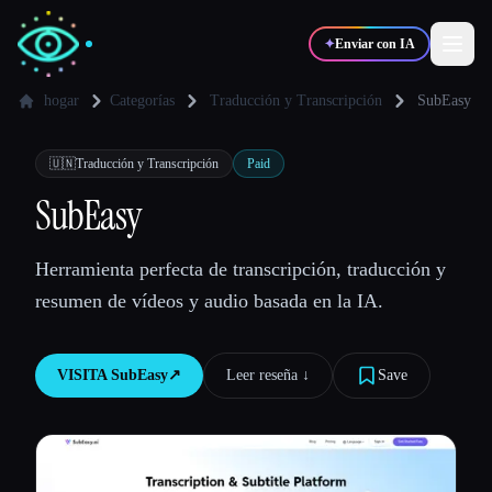
✦
Enviar con IA
hogar
Categorías
Traducción y Transcripción
SubEasy
✍️
🎨
Escritores
Diseñadores
🇺🇳
Traducción y Transcripción
Paid
SubEasy
💻
📈
Desarrolladores
Marketers
Herramienta perfecta de transcripción, traducción y
resumen de vídeos y audio basada en la IA.
🎓
🎬
Estudiantes
Creadores
VISITA
SubEasy
↗︎
Leer reseña ↓︎
Save
Blog
Comparar herramientas