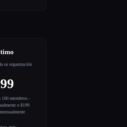
ltimo
da su organización
$99
a 100 miembros -
nualmente o $199
 mensualmente