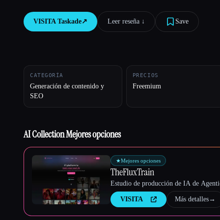
VISITA
Taskade
↗︎
Leer reseña ↓︎
Save
Esc
CATEGORÍA
PRECIOS
Generación de contenido y
Freemium
SEO
AI Collection Mejores opciones
★
Mejores opciones
TheFluxTrain
Estudio de producción de IA de Agentic
VISITA
Más detalles
→