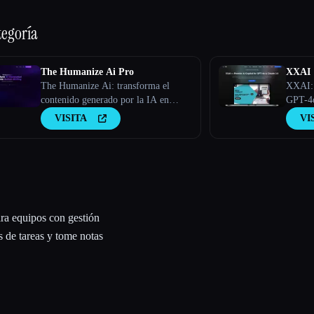
tegoría
The Humanize Ai Pro
XXAI
The Humanize Ai: transforma el
XXAI: 
contenido generado por la IA en
GPT-4o
escritura humana
VISITA
VI
ara equipos con gestión
s de tareas y tome notas