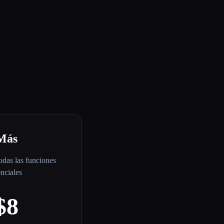
Más
das las funciones
enciales
$8