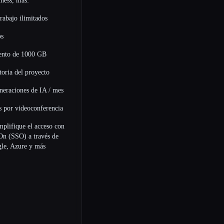
ness, más:
rabajo ilimitados
os
nto de 1000 GB
toria del proyecto
eneraciones de IA / mes
es por videoconferencia
mplifique el acceso con
On (SSO) a través de
e, Azure y más