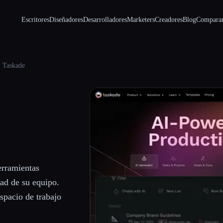
Escritores
Diseñadores
Desarrolladores
Marketers
Creadores
Blog
Compara
Taskade
erramientas
dad de su equipo.
spacio de trabajo