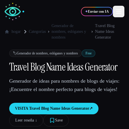
✦
Enviar con IA
Generador de
Travel Blog
hogar
Categorías
nombres, eslóganes y
Name Ideas
nombres
Generator
✍️
🎨
Escritores
Diseñadores
🏷️
Generador de nombres, eslóganes y nombres
Free
💻
📈
Desarrolladores
Marketers
Travel Blog Name Ideas Generator
Generador de ideas para nombres de blogs de viajes:
🎓
🎬
Estudiantes
Creadores
¡Encuentre el nombre perfecto para blogs de viajes!
VISITA
Travel Blog Name Ideas Generator
↗︎
Blog
Leer reseña ↓︎
Save
Comparar herramientas