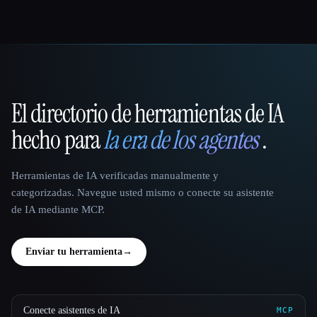
El directorio de herramientas de IA
That AI Collection
hecho para
la era de los agentes
.
Herramientas de IA verificadas manualmente y
categorizadas. Navegue usted mismo o conecte su asistente
de IA mediante MCP.
Enviar tu herramienta
→
Conecte asistentes de IA
MCP