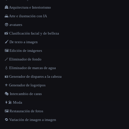
🏯 Arquitectura e Interiorismo
🌄 Arte e ilustración con IA
😎 avatares
📸 Clasificación facial y de belleza
🖌️ De texto a imagen
🖼️ Edición de imágenes
🪄 Eliminador de fondo
💧 Eliminador de marcas de agua
🪪 Generador de disparos a la cabeza
⚜️ Generador de logotipos
🎭 Intercambio de caras
👩‍🎤 Moda
🖼️ Restauración de fotos
🔁 Variación de imagen a imagen