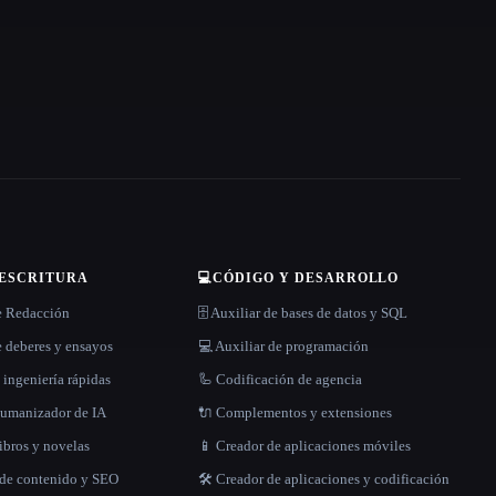
 ESCRITURA
💻
CÓDIGO Y DESARROLLO
e Redacción
🗄️ Auxiliar de bases de datos y SQL
 deberes y ensayos
💻 Auxiliar de programación
 ingeniería rápidas
🦾 Codificación de agencia
 humanizador de IA
🔌 Complementos y extensiones
libros y novelas
📱 Creador de aplicaciones móviles
 de contenido y SEO
🛠️ Creador de aplicaciones y codificación