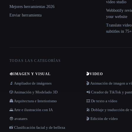
video studio
Mejores herramientas 2026
Webbotify revi
Enviar herramienta
your website
Translate.video
subtitles in 75
TODAS LAS CATEGORÍAS
🎨
IMAGEN Y VISUAL
🎬
VIDEO
🔬 Ampliador de imágenes
🎬 Animación de imagen a v
🎲 Animación y Modelado 3D
📲 Creador de TikTok y pant
🏯 Arquitectura e Interiorismo
🎞️ De texto a vídeo
🌄 Arte e ilustración con IA
🎤 Doblaje y traducción de 
😎 avatares
🎬 Edición de vídeo
📸 Clasificación facial y de belleza