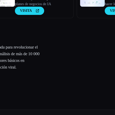
planes de negocios de IA
hacer l
VISITA
VI
ada para revolucionar el
análisis de más de 10 000
dores básicos en
ción viral.