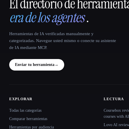
El directorio de herramient
That AI Collection
era de los agentes
.
Herramientas de IA verificadas manualmente y
categorizadas. Navegue usted mismo o conecte su asistente
de IA mediante MCP.
Enviar tu herramienta
→
EXPLORAR
LECTURA
Site navigation
Todas las categorías
Coursebox revi
courses with AI
Comparar herramientas
Lovo AI review:
Herramientas por audiencia