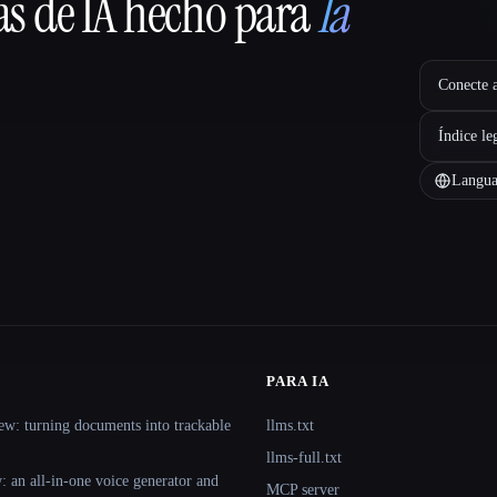
as de IA hecho para
la
Conecte a
Índice le
Langua
PARA IA
ew: turning documents into trackable
llms.txt
llms-full.txt
 an all-in-one voice generator and
MCP server