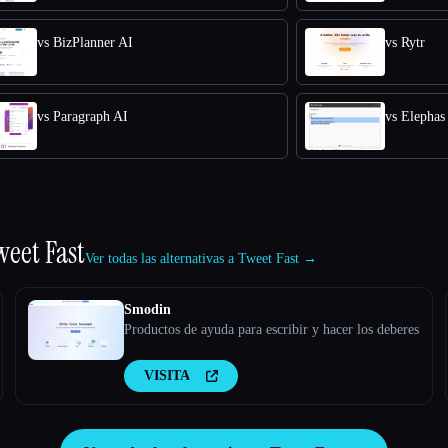
vs BizPlanner AI
vs Rytr
vs Paragraph AI
vs Elephas
weet Fast
Ver todas las alternativas a Tweet Fast →
Smodin
Productos de ayuda para escribir y hacer los deberes
VISITA