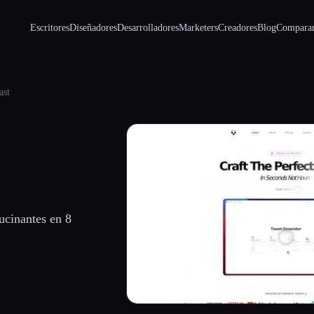
Escritores
Diseñadores
Desarrolladores
Marketers
Creadores
Blog
Compara
ast
lucinantes en 8