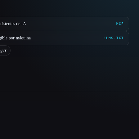
sistentes de IA
MCP
gible por máquina
LLMS.TXT
ge
▾