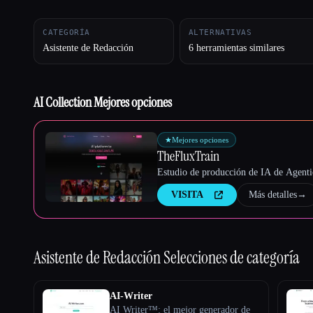
CATEGORÍA
ALTERNATIVAS
Asistente de Redacción
6 herramientas similares
Esc
AI Collection Mejores opciones
★
Mejores opciones
TheFluxTrain
Estudio de producción de IA de Agentic
VISITA
Más detalles
→
Asistente de Redacción
Selecciones de categoría
AI-Writer
AI Writer™: el mejor generador de