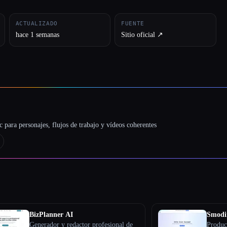
ACTUALIZADO
FUENTE
hace 1 semanas
Sitio oficial ↗︎
 para personajes, flujos de trabajo y vídeos coherentes
BizPlanner AI
Smodi
Generador y redactor profesional de
Product