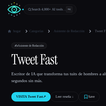
Search 4,000+ AI tools…
⌘
K
hogar
Categorías
Asistente de Redacción
Tweet F
✍️
Asistente de Redacción
Tweet Fast
Escritor de IA que transforma tus tuits de hombres a a
segundos sin más.
VISITA
Tweet Fast
↗︎
Leer reseña ↓︎
Save