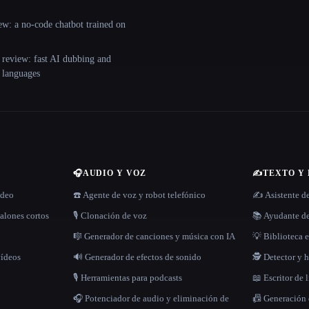
ew: a no-code chatbot trained on
 review: fast AI dubbing and
+ languages
🎧
AUDIO Y VOZ
✍️
TEXTO Y
ídeo
☎️ Agente de voz y robot telefónico
✍️ Asistente d
alones cortos
🎙️ Clonación de voz
📚 Ayudante de
🎼 Generador de canciones y música con IA
💡 Biblioteca e
vídeos
🔊 Generador de efectos de sonido
🕵️ Detector y
🎙️ Herramientas para podcasts
📖 Escritor de 
🎧 Potenciador de audio y eliminación de
📠 Generación