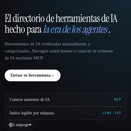
El directorio de herramientas de IA
That AI Collection
hecho para
la era de los agentes
.
Herramientas de IA verificadas manualmente y
categorizadas. Navegue usted mismo o conecte su asistente
de IA mediante MCP.
Enviar tu herramienta
→
Conecte asistentes de IA
MCP
Índice legible por máquina
LLMS.TXT
Language
▾