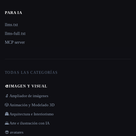
PARA IA
llms.txt
llms-full.txt
MCP server
TODAS LAS CATEGORÍAS
🎨
IMAGEN Y VISUAL
🔬 Ampliador de imágenes
🎲 Animación y Modelado 3D
🏯 Arquitectura e Interiorismo
🌄 Arte e ilustración con IA
😎 avatares