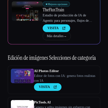
★
Mejores opciones
TheFluxTrain
Estudio de producción de IA de
Agentic para personajes, flujos de
trabajo y vídeos coherentes
VISITA
Más detalles
→
Edición de imágenes
Selecciones de categoría
AI Photos Editor
Editor de fotos con IA: genera fotos realistas
con IA
VISITA
PicTools.AI
Genera y edita imágenes sin esfuerzo con