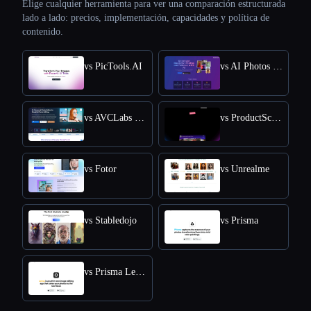
Elige cualquier herramienta para ver una comparación estructurada
lado a lado: precios, implementación, capacidades y política de
contenido.
vs PicTools.AI
vs AI Photos Editor
vs AVCLabs PhotoPro AI
vs ProductScope AI
vs Fotor
vs Unrealme
vs Stabledojo
vs Prisma
vs Prisma Lensa