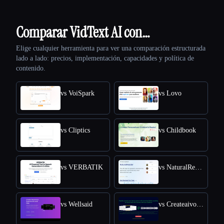
Comparar VidText AI con…
Elige cualquier herramienta para ver una comparación estructurada
lado a lado: precios, implementación, capacidades y política de
contenido.
vs VoiSpark
vs Lovo
vs Cliptics
vs Childbook
vs VERBATIK
vs NaturalReader
vs Wellsaid
vs Createaivoiceovers