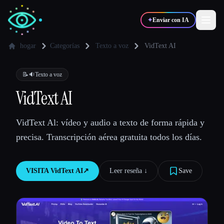
✦
Enviar con IA
hogar
Categorías
Texto a voz
VidText AI
✍️
🎨
Escritores
Diseñadores
📝🔉
Texto a voz
VidText AI
💻
📈
Desarrolladores
Marketers
VidText Al: vídeo y audio a texto de forma rápida y
precisa. Transcripción aérea gratuita todos los días.
🎓
🎬
Estudiantes
Creadores
VISITA
VidText AI
↗︎
Leer reseña ↓︎
Save
Blog
Comparar herramientas