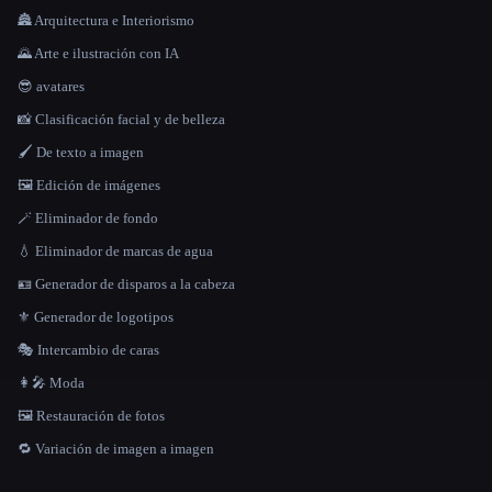
🏯 Arquitectura e Interiorismo
🌄 Arte e ilustración con IA
😎 avatares
📸 Clasificación facial y de belleza
🖌️ De texto a imagen
🖼️ Edición de imágenes
🪄 Eliminador de fondo
💧 Eliminador de marcas de agua
🪪 Generador de disparos a la cabeza
⚜️ Generador de logotipos
🎭 Intercambio de caras
👩‍🎤 Moda
🖼️ Restauración de fotos
🔁 Variación de imagen a imagen