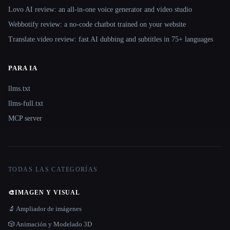
Lovo AI review: an all-in-one voice generator and video studio
Webbotify review: a no-code chatbot trained on your website
Translate.video review: fast AI dubbing and subtitles in 75+ languages
PARA IA
llms.txt
llms-full.txt
MCP server
TODAS LAS CATEGORÍAS
🎨
IMAGEN Y VISUAL
🔬 Ampliador de imágenes
🎲 Animación y Modelado 3D