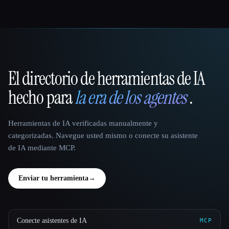
El directorio de herramientas de IA
That AI Collection
hecho para
la era de los agentes
.
Herramientas de IA verificadas manualmente y
categorizadas. Navegue usted mismo o conecte su asistente
de IA mediante MCP.
Enviar tu herramienta
→
Conecte asistentes de IA
MCP