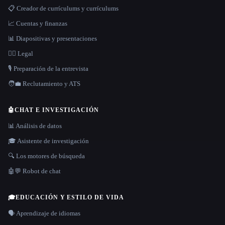
📋 Creador de currículums y currículums
📈 Cuentas y finanzas
📊 Diapositivas y presentaciones
👩‍⚖️ Legal
🎙️ Preparación de la entrevista
🧑‍💼 Reclutamiento y ATS
🤖
CHAT E INVESTIGACIÓN
📊 Análisis de datos
🎓 Asistente de investigación
🔍 Los motores de búsqueda
🤖💬 Robot de chat
🎓
EDUCACIÓN Y ESTILO DE VIDA
🗣️ Aprendizaje de idiomas