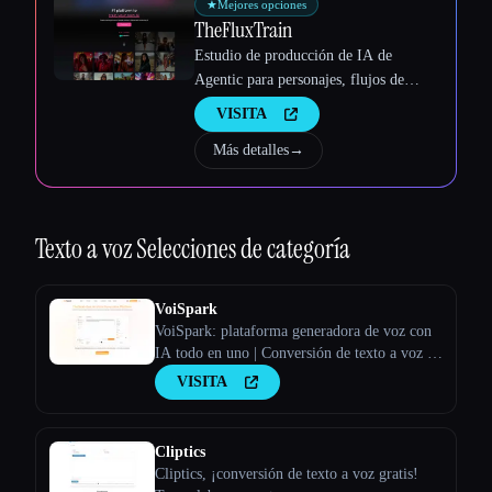
★
Mejores opciones
TheFluxTrain
Estudio de producción de IA de
Agentic para personajes, flujos de
trabajo y vídeos coherentes
VISITA
Más detalles
→
Texto a voz
Selecciones de categoría
VoiSpark
VoiSpark: plataforma generadora de voz con
IA todo en uno | Conversión de texto a voz y
clonación de voz
VISITA
Cliptics
Cliptics, ¡conversión de texto a voz gratis!