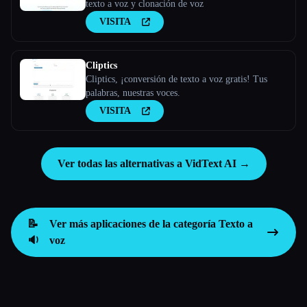
texto a voz y clonación de voz
VISITA
Cliptics
Cliptics, ¡conversión de texto a voz gratis! Tus
palabras, nuestras voces.
VISITA
Ver todas las alternativas a VidText AI →
📝
Ver más aplicaciones de la categoría
Texto a
🔉
voz