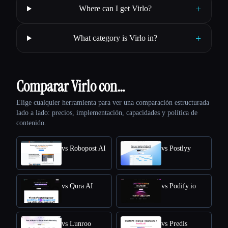
+
Where can I get Virlo?
+
What category is Virlo in?
Comparar Virlo con…
Elige cualquier herramienta para ver una comparación estructurada
lado a lado: precios, implementación, capacidades y política de
contenido.
vs Robopost AI
vs Postlyy
vs Qura AI
vs Podify.io
vs Lunroo
vs Predis