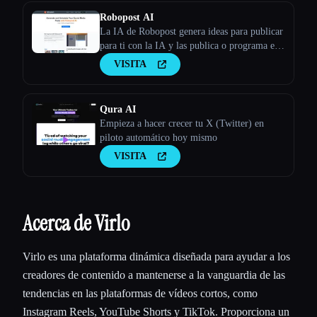
Robopost AI
La IA de Robopost genera ideas para publicar
para ti con la IA y las publica o programa en
tus cuentas de redes sociales.
VISITA
Qura AI
Empieza a hacer crecer tu X (Twitter) en
piloto automático hoy mismo
VISITA
Acerca de Virlo
Virlo es una plataforma dinámica diseñada para ayudar a los
creadores de contenido a mantenerse a la vanguardia de las
tendencias en las plataformas de vídeos cortos, como
Instagram Reels, YouTube Shorts y TikTok. Proporciona un