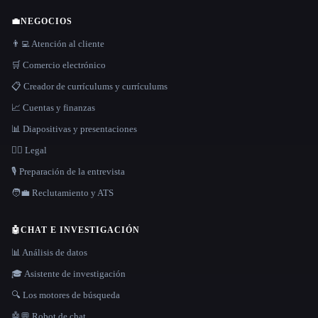
💼
NEGOCIOS
👨‍💻 Atención al cliente
🛒 Comercio electrónico
📋 Creador de currículums y currículums
📈 Cuentas y finanzas
📊 Diapositivas y presentaciones
👩‍⚖️ Legal
🎙️ Preparación de la entrevista
🧑‍💼 Reclutamiento y ATS
🤖
CHAT E INVESTIGACIÓN
📊 Análisis de datos
🎓 Asistente de investigación
🔍 Los motores de búsqueda
🤖💬 Robot de chat