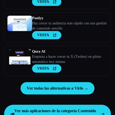
de redes sociales.
VISITA
Postlyy
Haz crecer tu audiencia más rápido con una gestión
de contenido sencilla
VISITA
Qura AI
Empieza a hacer crecer tu X (Twitter) en piloto
automático hoy mismo
VISITA
Ver todas las alternativas a Virlo →
Ver más aplicaciones de la categoría
Contenido
📣