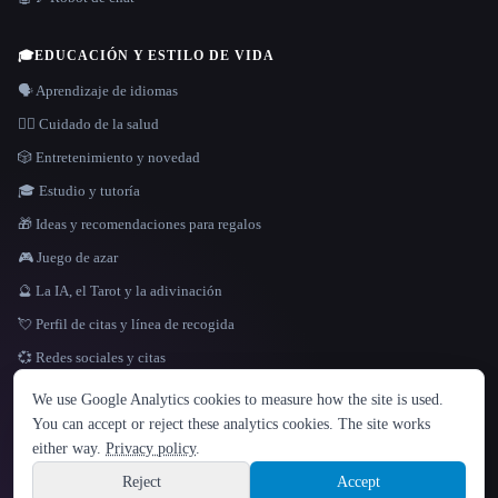
🎓
EDUCACIÓN Y ESTILO DE VIDA
🗣️ Aprendizaje de idiomas
👩‍⚕️ Cuidado de la salud
🎲 Entretenimiento y novedad
🎓 Estudio y tutoría
🎁 Ideas y recomendaciones para regalos
🎮 Juego de azar
🔮 La IA, el Tarot y la adivinación
💘 Perfil de citas y línea de recogida
💞 Redes sociales y citas
IDIOMA
We use Google Analytics cookies to measure how the site is used.
English
español
Français
Русский
简体中文
You can accept or reject these analytics cookies. The site works
Hindi
either way.
Privacy policy
.
© 2026 That AI Collection. Todos los derechos reservados.
·
Términos de servicios
·
Site information
política de privacidad
·
·
Built with Metatron ★
Reject
Accept
build de3d624c
Sign up