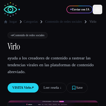
✦
Enviar con IA
hogar
Categorías
Contenido de redes sociales
Virlo
✍️
🎨
Escritores
Diseñadores
📣
Contenido de redes sociales
Virlo
💻
📈
Desarrolladores
Marketers
ayuda a los creadores de contenido a rastrear las
tendencias virales en las plataformas de contenido
🎓
🎬
Estudiantes
Creadores
abreviado.
VISITA
Virlo
↗︎
Leer reseña ↓︎
Save
Blog
Comparar herramientas