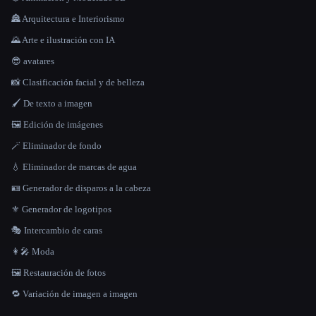
🏯 Arquitectura e Interiorismo
🌄 Arte e ilustración con IA
😎 avatares
📸 Clasificación facial y de belleza
🖌️ De texto a imagen
🖼️ Edición de imágenes
🪄 Eliminador de fondo
💧 Eliminador de marcas de agua
🪪 Generador de disparos a la cabeza
⚜️ Generador de logotipos
🎭 Intercambio de caras
👩‍🎤 Moda
🖼️ Restauración de fotos
🔁 Variación de imagen a imagen