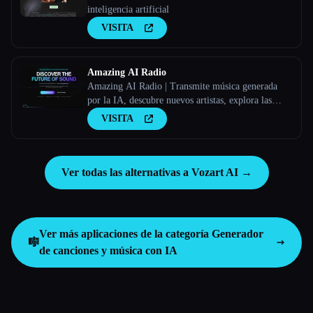
inteligencia artificial
VISITA
Amazing AI Radio
Amazing AI Radio | Transmite música generada
por la IA, descubre nuevos artistas, explora las
listas y sube tus propias canciones a Amazing AI
VISITA
Radio.
Ver todas las alternativas a Vozart AI →
Ver más aplicaciones de la categoría
Generador
🎼
de canciones y música con IA