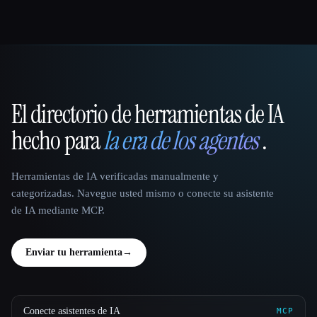
El directorio de herramientas de IA
That AI Collection
hecho para
la era de los agentes
.
Herramientas de IA verificadas manualmente y
categorizadas. Navegue usted mismo o conecte su asistente
de IA mediante MCP.
Enviar tu herramienta
→
Conecte asistentes de IA
MCP