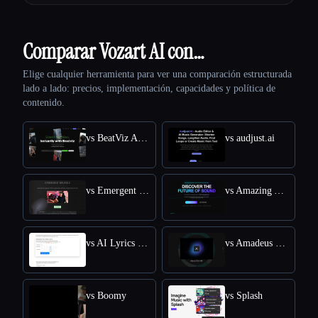
Comparar Vozart AI con…
Elige cualquier herramienta para ver una comparación estructurada
lado a lado: precios, implementación, capacidades y política de
contenido.
vs BeatViz Ai Music Video Generator
vs audjust.ai
vs Emergent Drums
vs Amazing AI Radio
vs AI Lyrics Generator
vs Amadeus Code
vs Boomy
vs Splash