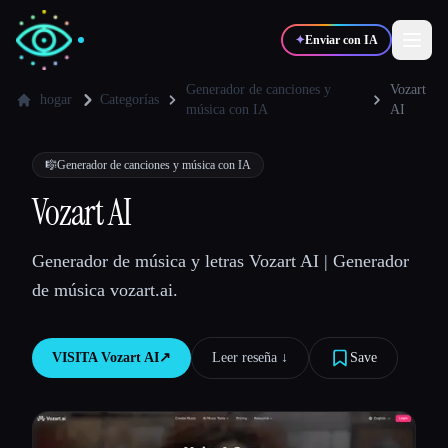
✦
Enviar con IA
Generador de canciones y
Vozart
hogar
Categorías
música con IA
AI
✍️
🎨
Escritores
Diseñadores
🎼
Generador de canciones y música con IA
Vozart AI
💻
📈
Desarrolladores
Marketers
Generador de música y letras Vozart AI | Generador
🎓
🎬
Estudiantes
Creadores
de música vozart.ai.
VISITA
Vozart AI
↗︎
Leer reseña ↓︎
Save
Blog
Comparar herramientas