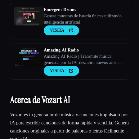
Emergent Drums
Genere muestras de batería únicas utilizando
inteligencia artificial
VISITA
Amazing AI Radio
Amazing AI Radio | Transmite música
generada por la IA, descubre nuevos artistas,
explora las listas y sube tus propias canciones
VISITA
a Amazing AI Radio.
Acerca de Vozart AI
Vozart es tu generador de música y canciones impulsado por
IA para escribir canciones de forma rápida y sencilla. Genera
canciones originales a partir de palabras o letras fácilmente
con la IA.