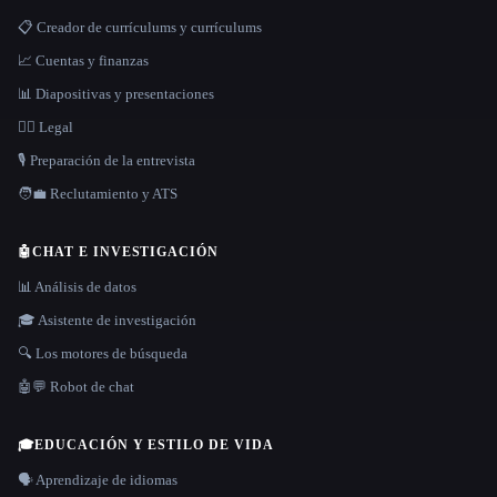
📋 Creador de currículums y currículums
📈 Cuentas y finanzas
📊 Diapositivas y presentaciones
👩‍⚖️ Legal
🎙️ Preparación de la entrevista
🧑‍💼 Reclutamiento y ATS
🤖
CHAT E INVESTIGACIÓN
📊 Análisis de datos
🎓 Asistente de investigación
🔍 Los motores de búsqueda
🤖💬 Robot de chat
🎓
EDUCACIÓN Y ESTILO DE VIDA
🗣️ Aprendizaje de idiomas