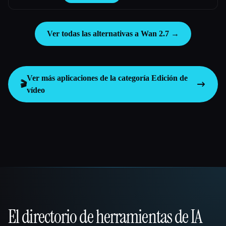
en cuestión de minutos.
Ver todas las alternativas a Wan 2.7 →
Ver más aplicaciones de la categoría
Edición de
🎬
vídeo
El directorio de herramientas de IA
That AI Collection