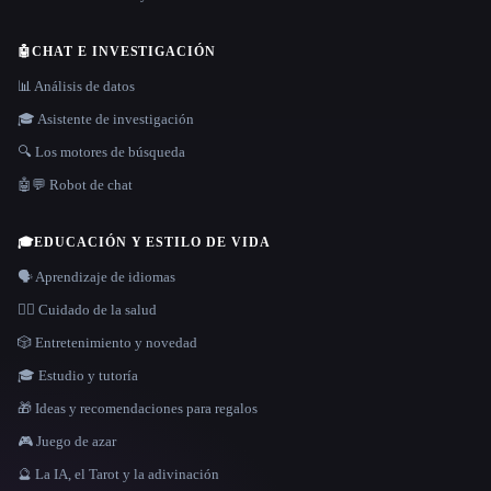
🤖
CHAT E INVESTIGACIÓN
📊 Análisis de datos
🎓 Asistente de investigación
🔍 Los motores de búsqueda
🤖💬 Robot de chat
🎓
EDUCACIÓN Y ESTILO DE VIDA
🗣️ Aprendizaje de idiomas
👩‍⚕️ Cuidado de la salud
🎲 Entretenimiento y novedad
🎓 Estudio y tutoría
🎁 Ideas y recomendaciones para regalos
🎮 Juego de azar
🔮 La IA, el Tarot y la adivinación