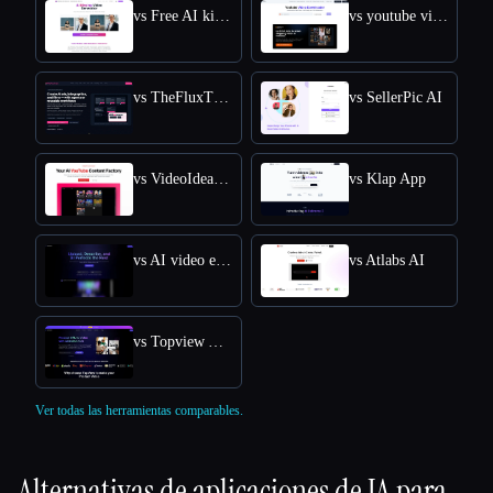
vs Free AI kissing video generator
vs youtube video downloader
vs TheFluxTrain
vs SellerPic AI
vs VideoIdeas AI
vs Klap App
vs AI video editor
vs Atlabs AI
vs Topview AI URL to Video
Ver todas las herramientas comparables.
Alternativas de aplicaciones de IA para