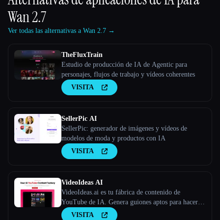
Wan 2.7
Ver todas las alternativas a Wan 2.7 →
TheFluxTrain
Estudio de producción de IA de Agentic para
personajes, flujos de trabajo y vídeos coherentes
VISITA
SellerPic AI
SellerPic: generador de imágenes y vídeos de
modelos de moda y productos con IA
VISITA
VideoIdeas AI
VideoIdeas.ai es tu fábrica de contenido de
YouTube de IA. Genera guiones aptos para hacer
virus, nuevas ideas de vídeo y contenido atractivo
VISITA