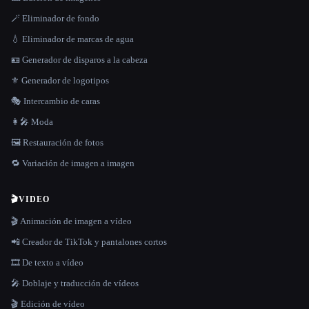
🪄 Eliminador de fondo
💧 Eliminador de marcas de agua
🪪 Generador de disparos a la cabeza
⚜️ Generador de logotipos
🎭 Intercambio de caras
👩‍🎤 Moda
🖼️ Restauración de fotos
🔁 Variación de imagen a imagen
🎬
VIDEO
🎬 Animación de imagen a vídeo
📲 Creador de TikTok y pantalones cortos
🎞️ De texto a vídeo
🎤 Doblaje y traducción de vídeos
🎬 Edición de vídeo