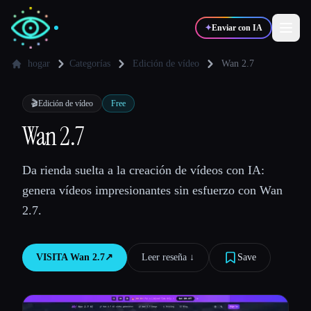
✦
Enviar con IA
hogar
Categorías
Edición de vídeo
Wan 2.7
✍️
🎨
Escritores
Diseñadores
🎬
Edición de vídeo
Free
Wan 2.7
💻
📈
Desarrolladores
Marketers
Da rienda suelta a la creación de vídeos con IA:
genera vídeos impresionantes sin esfuerzo con Wan
🎓
🎬
Estudiantes
Creadores
2.7.
VISITA
Wan 2.7
↗︎
Leer reseña ↓︎
Save
Blog
Comparar herramientas