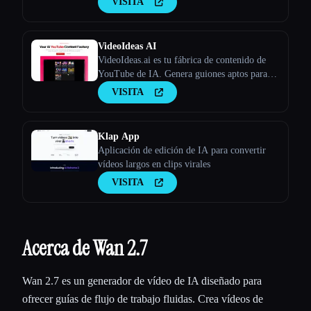
VISITA
VideoIdeas AI
VideoIdeas.ai es tu fábrica de contenido de
YouTube de IA. Genera guiones aptos para
hacer virus, nuevas ideas de vídeo y contenido
VISITA
atractivo en cuestión de minutos.
Klap App
Aplicación de edición de IA para convertir
vídeos largos en clips virales
VISITA
Acerca de Wan 2.7
Wan 2.7 es un generador de vídeo de IA diseñado para
ofrecer guías de flujo de trabajo fluidas. Crea vídeos de