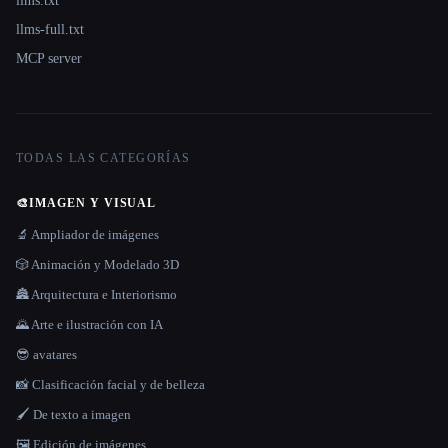
llms.txt
llms-full.txt
MCP server
TODAS LAS CATEGORÍAS
🎨
IMAGEN Y VISUAL
🔬 Ampliador de imágenes
🎲 Animación y Modelado 3D
🏯 Arquitectura e Interiorismo
🌄 Arte e ilustración con IA
😎 avatares
📸 Clasificación facial y de belleza
🖌️ De texto a imagen
🖼️ Edición de imágenes