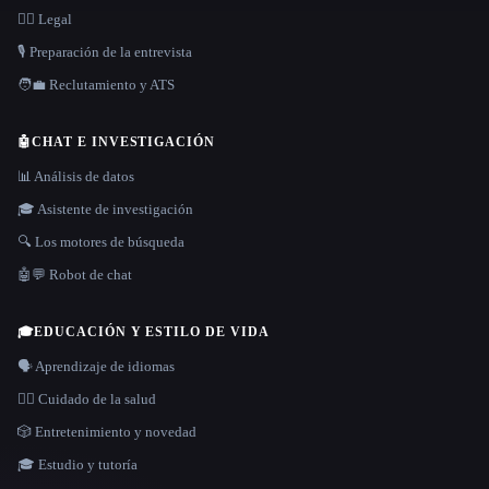
👩‍⚖️ Legal
🎙️ Preparación de la entrevista
🧑‍💼 Reclutamiento y ATS
🤖
CHAT E INVESTIGACIÓN
📊 Análisis de datos
🎓 Asistente de investigación
🔍 Los motores de búsqueda
🤖💬 Robot de chat
🎓
EDUCACIÓN Y ESTILO DE VIDA
🗣️ Aprendizaje de idiomas
👩‍⚕️ Cuidado de la salud
🎲 Entretenimiento y novedad
🎓 Estudio y tutoría