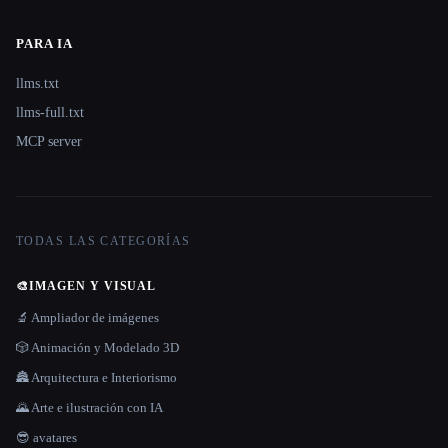
PARA IA
llms.txt
llms-full.txt
MCP server
TODAS LAS CATEGORÍAS
🎨
IMAGEN Y VISUAL
🔬 Ampliador de imágenes
🎲 Animación y Modelado 3D
🏯 Arquitectura e Interiorismo
🌄 Arte e ilustración con IA
😎 avatares