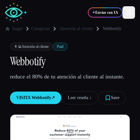
✦
Enviar con IA
hogar
Categorías
Atención al cliente
Webbotify
✍️
🎨
Escritores
Diseñadores
👨‍💻
Atención al cliente
Paid
Webbotify
💻
📈
Desarrolladores
Marketers
reduce el 80% de tu atención al cliente al instante.
🎓
🎬
Estudiantes
Creadores
VISITA
Webbotify
↗︎
Leer reseña ↓︎
Save
Blog
Comparar herramientas