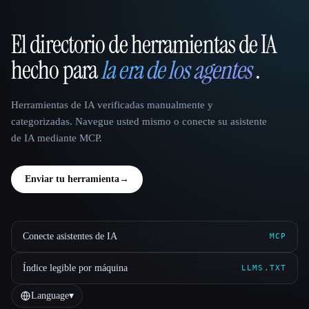
El directorio de herramientas de IA
That AI Collection
hecho para
la era de los agentes
.
Herramientas de IA verificadas manualmente y
categorizadas. Navegue usted mismo o conecte su asistente
de IA mediante MCP.
Enviar tu herramienta
→
Conecte asistentes de IA
MCP
Índice legible por máquina
LLMS.TXT
Language
▾