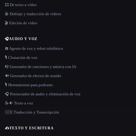
🎞️ De texto a vídeo
🎤 Doblaje y traducción de vídeos
🎬 Edición de vídeo
🎧
AUDIO Y VOZ
☎️ Agente de voz y robot telefónico
🎙️ Clonación de voz
🎼 Generador de canciones y música con IA
🔊 Generador de efectos de sonido
🎙️ Herramientas para podcasts
🎧 Potenciador de audio y eliminación de voz
📝🔉 Texto a voz
🇺🇳 Traducción y Transcripción
✍️
TEXTO Y ESCRITURA