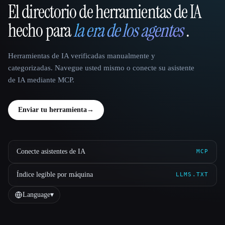
El directorio de herramientas de IA
That AI Collection
hecho para
la era de los agentes
.
Herramientas de IA verificadas manualmente y
categorizadas. Navegue usted mismo o conecte su asistente
de IA mediante MCP.
Enviar tu herramienta
→
Conecte asistentes de IA
MCP
Índice legible por máquina
LLMS.TXT
Language
▾