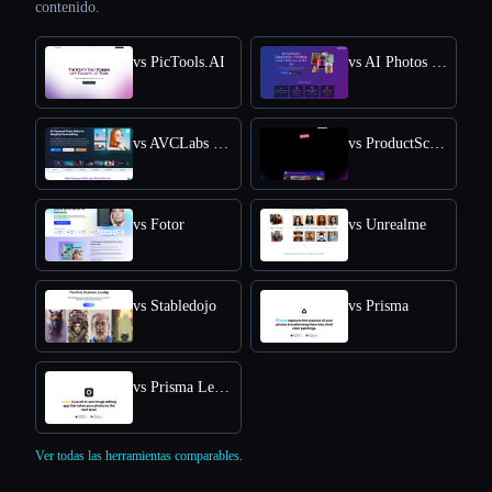
contenido.
vs PicTools.AI
vs AI Photos Editor
vs AVCLabs PhotoPro AI
vs ProductScope AI
vs Fotor
vs Unrealme
vs Stabledojo
vs Prisma
vs Prisma Lensa
Ver todas las herramientas comparables.