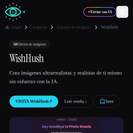
✦
Enviar con IA
hogar
Categorías
Edición de imágenes
WishHush
✍️
🎨
Escritores
Diseñadores
🖼️
Edición de imágenes
WishHush
💻
📈
Desarrolladores
Marketers
Crea imágenes ultrarrealistas y realistas de ti mismo
sin esfuerzo con la IA.
🎓
🎬
Estudiantes
Creadores
VISITA
WishHush
↗︎
Leer reseña ↓︎
Save
Blog
Comparar herramientas