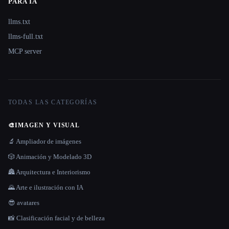
PARA IA
llms.txt
llms-full.txt
MCP server
TODAS LAS CATEGORÍAS
🎨
IMAGEN Y VISUAL
🔬 Ampliador de imágenes
🎲 Animación y Modelado 3D
🏯 Arquitectura e Interiorismo
🌄 Arte e ilustración con IA
😎 avatares
📸 Clasificación facial y de belleza