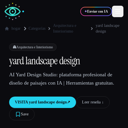
✦
Enviar con IA
Arquitectura e
yard landscape
hogar
Categorías
Interiorismo
design
✍️
🎨
Escritores
Diseñadores
🏯
Arquitectura e Interiorismo
yard landscape design
💻
📈
Desarrolladores
Marketers
AI Yard Design Studio: plataforma profesional de
🎓
🎬
Estudiantes
Creadores
diseño de paisajes con IA | Herramientas gratuitas.
VISITA
yard landscape design
↗︎
Leer reseña ↓︎
Blog
Save
Comparar herramientas