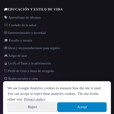
🎓
EDUCACIÓN Y ESTILO DE VIDA
🗣️ Aprendizaje de idiomas
👩‍⚕️ Cuidado de la salud
🎲 Entretenimiento y novedad
🎓 Estudio y tutoría
🎁 Ideas y recomendaciones para regalos
🎮 Juego de azar
🔮 La IA, el Tarot y la adivinación
💘 Perfil de citas y línea de recogida
💞 Redes sociales y citas
IDIOMA
We use Google Analytics cookies to measure how the site is used.
English
español
Français
Русский
简体中文
You can accept or reject these analytics cookies. The site works
Hindi
either way.
Privacy policy
.
© 2026 That AI Collection. Todos los derechos reservados.
·
Términos de servicios
·
Site information
política de privacidad
·
·
Built with Metatron ★
Reject
Accept
build de3d624c
Sign up