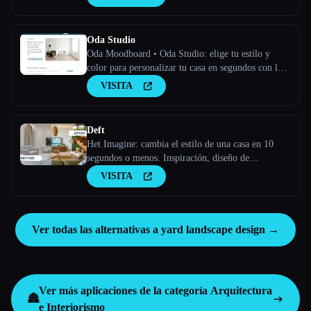
Oda Studio
Oda Moodboard • Oda Studio: elige tu estilo y
color para personalizar tu casa en segundos con la
IA.
VISITA
Deft
Het Imagine: cambia el estilo de una casa en 10
segundos o menos. Inspiración, diseño de
interiores, puesta en escena y más.
VISITA
Ver todas las alternativas a yard landscape design →
Ver más aplicaciones de la categoría
Arquitectura
🏯
e Interiorismo