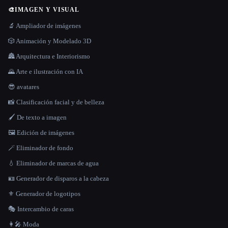
🎨
IMAGEN Y VISUAL
🔬 Ampliador de imágenes
🎲 Animación y Modelado 3D
🏯 Arquitectura e Interiorismo
🌄 Arte e ilustración con IA
😎 avatares
📸 Clasificación facial y de belleza
🖌️ De texto a imagen
🖼️ Edición de imágenes
🪄 Eliminador de fondo
💧 Eliminador de marcas de agua
🪪 Generador de disparos a la cabeza
⚜️ Generador de logotipos
🎭 Intercambio de caras
👩‍🎤 Moda