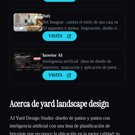
Deft
Het Imagine: cambia el estilo de una casa en
10 segundos o menos. Inspiración, diseño de
interiores, puesta en escena y más.
VISITA
Interior AI
Inteligencia artificial: ideas de diseño de
interiores, inspiración y aplicación de puesta
en escena virtual que utiliza inteligencia
VISITA
artificial
Acerca de yard landscape design
AI Yard Design Studio: diseño de patios y patios con
inteligencia artificial con una lista de planificación de
bricolaje que reconoce la ubicación en la mejor calidad: tu