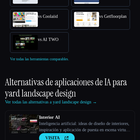
vs Coolaiid
vs Getfloorplan
vs AI TWO
Ver todas las herramientas comparables.
Alternativas de aplicaciones de IA para
yard landscape design
Ver todas las alternativas a yard landscape design →
Interior AI
Inteligencia artificial: ideas de diseño de interiores,
inspiración y aplicación de puesta en escena virtual
que utiliza inteligencia artificial
VISITA