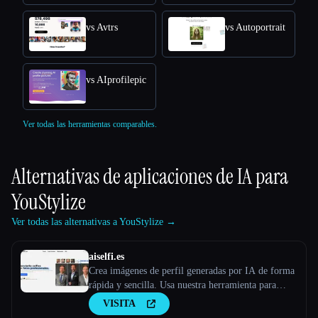
vs Avtrs
vs Autoportrait
vs AIprofilepic
Ver todas las herramientas comparables.
Alternativas de aplicaciones de IA para
YouStylize
Ver todas las alternativas a YouStylize →
aiselfi.es
Crea imágenes de perfil generadas por IA de forma
rápida y sencilla. Usa nuestra herramienta para
crear imágenes de perfil de IA personalizadas y
VISITA
gratuitas en cuestión de minutos. Pruébalo →