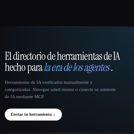
El directorio de herramientas de IA
That AI Collection
hecho para
la era de los agentes
.
Herramientas de IA verificadas manualmente y
categorizadas. Navegue usted mismo o conecte su asistente
de IA mediante MCP.
Enviar tu herramienta
→