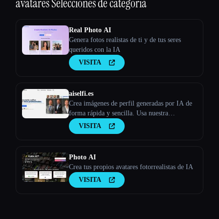
avatares
Selecciones de categoría
Real Photo AI
Genera fotos realistas de ti y de tus seres
queridos con la IA
VISITA
aiselfi.es
Crea imágenes de perfil generadas por IA de
forma rápida y sencilla. Usa nuestra
herramienta para crear imágenes de perfil de
VISITA
IA personalizadas y gratuitas en cuestión de
minutos. Pruébalo → aiselfi.es
Photo AI
Crea tus propios avatares fotorrealistas de IA
VISITA