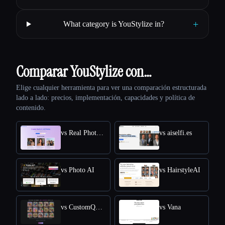
+
What category is YouStylize in?
Comparar YouStylize con…
Elige cualquier herramienta para ver una comparación estructurada
lado a lado: precios, implementación, capacidades y política de
contenido.
vs Real Photo AI
vs aiselfi.es
vs Photo AI
vs HairstyleAI
vs CustomQR AI
vs Vana