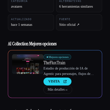
CATEGORÍA
ALTERNATIVAS
avatares
6 herramientas similares
Todas las categorías
ACTUALIZADO
FUENTE
Acerca de
hace 1 semanas
Sitio oficial ↗︎
AI Collection Mejores opciones
★
Mejores opciones
TheFluxTrain
Estudio de producción de IA de
Agentic para personajes, flujos de
trabajo y vídeos coherentes
VISITA
Más detalles
→
Esc