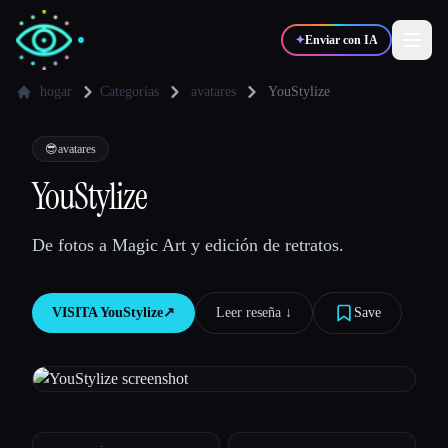
✦
Enviar con IA
hogar
Categorías
avatares
YouStylize
✍️
🎨
Escritores
Diseñadores
😎
avatares
YouStylize
💻
📈
Desarrolladores
Marketers
De fotos a Magic Art y edición de retratos.
🎓
🎬
Estudiantes
Creadores
VISITA
YouStylize
↗︎
Leer reseña ↓︎
Save
Blog
Comparar herramientas