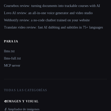
Coursebox review: turning documents into trackable courses with AI
Lovo AI review: an all-in-one voice generator and video studio
Webbotify review: a no-code chatbot trained on your website
Translate.video review: fast AI dubbing and subtitles in 75+ languages
PARA IA
llms.txt
llms-full.txt
MCP server
TODAS LAS CATEGORÍAS
🎨
IMAGEN Y VISUAL
🔬 Ampliador de imágenes