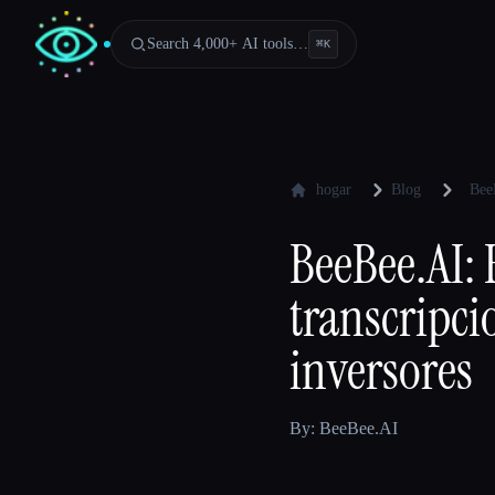
Search 4,000+ AI tools…
⌘
K
hogar
Blog
Bee
BeeBee.AI: 
transcripci
inversores
By: BeeBee.AI