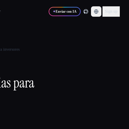
r
Sign up
✦
Enviar con IA
a inversores
ias para