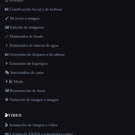
😎 avatares
📸 Clasificación facial y de belleza
🖌️ De texto a imagen
🖼️ Edición de imágenes
🪄 Eliminador de fondo
💧 Eliminador de marcas de agua
🪪 Generador de disparos a la cabeza
⚜️ Generador de logotipos
🎭 Intercambio de caras
👩‍🎤 Moda
🖼️ Restauración de fotos
🔁 Variación de imagen a imagen
🎬
VIDEO
🎬 Animación de imagen a vídeo
📲 Creador de TikTok y pantalones cortos