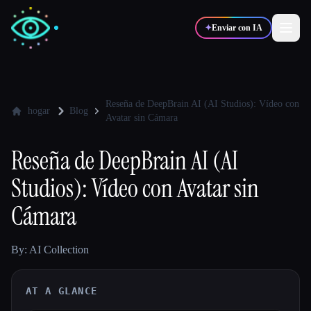
✦
Enviar con IA
✍️
🎨
Escritores
Diseñadores
Reseña de DeepBrain AI (AI Studios): Vídeo con
hogar
Blog
Avatar sin Cámara
💻
📈
Desarrolladores
Marketers
Reseña de DeepBrain AI (AI
Studios): Vídeo con Avatar sin
🎓
🎬
Estudiantes
Creadores
Cámara
By: AI Collection
Blog
AT A GLANCE
Comparar herramientas