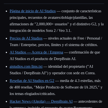
Página de inicio de AI Studios
— conjunto de características
principales, recuentos de avatares/doblaje/plantillas, las
afirmaciones de "2,000,000+ usuarios" y el distintivo G2, y la
integración de modelos Sora 2 / Veo 3.1.
Precios de AI Studios
— niveles actuales de Free / Personal /
Team / Enterprise, precios, límites y el sistema de créditos.
AI Studios — Acerca de / Empresa
— confirmación de que
AI Studios es el producto de DeepBrain AI.
aistudios.com llms.txt
— identidad del propietario ("AI
Studios / DeepBrain AI") y operador con sede en Corea.
Reseñas de AI Studios en G2
— media de 4.3 estrellas, más
de 400 reseñas, "Mejor Producto de Software de IA 2025," y
los temas elogiados/criticados.
Hacker News (Algolia) — DeepBrain AI
— antecedentes de
la empresa, incluido el proyecto de avatar Re;memory;