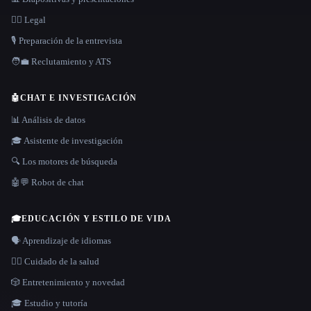
👩‍⚖️ Legal
🎙️ Preparación de la entrevista
🧑‍💼 Reclutamiento y ATS
🤖
CHAT E INVESTIGACIÓN
📊 Análisis de datos
🎓 Asistente de investigación
🔍 Los motores de búsqueda
🤖💬 Robot de chat
🎓
EDUCACIÓN Y ESTILO DE VIDA
🗣️ Aprendizaje de idiomas
👩‍⚕️ Cuidado de la salud
🎲 Entretenimiento y novedad
🎓 Estudio y tutoría