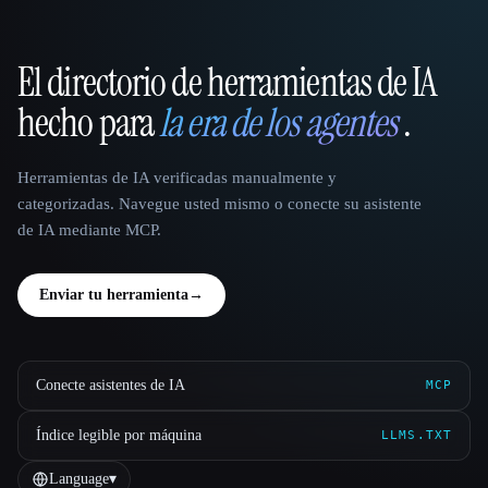
El directorio de herramientas de IA
That AI Collection
hecho para
la era de los agentes
.
Herramientas de IA verificadas manualmente y
categorizadas. Navegue usted mismo o conecte su asistente
de IA mediante MCP.
Enviar tu herramienta
→
Conecte asistentes de IA
MCP
Índice legible por máquina
LLMS.TXT
Language
▾