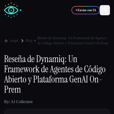
✦
Enviar con IA
✍️
🎨
Escritores
Diseñadores
Reseña de Dynamiq: Un Framework de Agentes
hogar
Blog
de Código Abierto y Plataforma GenAI On-Prem
💻
📈
Desarrolladores
Marketers
Reseña de Dynamiq: Un
Framework de Agentes de Código
🎓
🎬
Estudiantes
Creadores
Abierto y Plataforma GenAI On-
Prem
Blog
By: AI Collection
Comparar herramientas