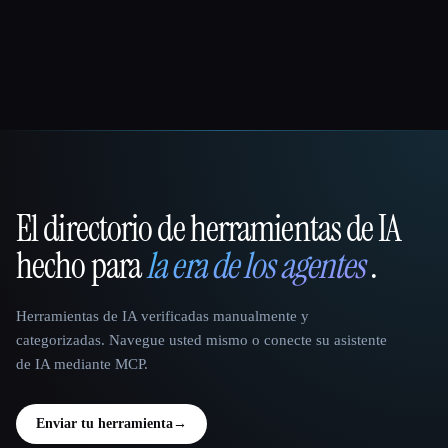
El directorio de herramientas de IA
That AI Collection
hecho para
la era de los agentes
.
Herramientas de IA verificadas manualmente y
categorizadas. Navegue usted mismo o conecte su asistente
de IA mediante MCP.
Enviar tu herramienta
→