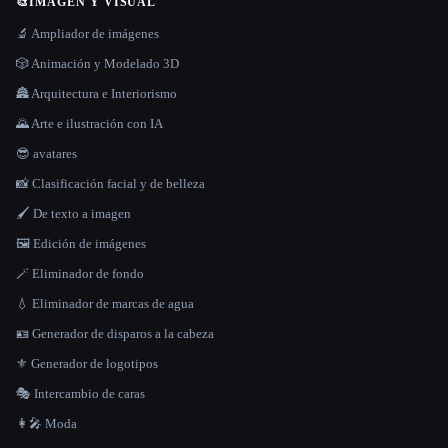
🎨
IMAGEN Y VISUAL
🔬 Ampliador de imágenes
🎲 Animación y Modelado 3D
🏯 Arquitectura e Interiorismo
🌄 Arte e ilustración con IA
😎 avatares
📸 Clasificación facial y de belleza
🖌️ De texto a imagen
🖼️ Edición de imágenes
🪄 Eliminador de fondo
💧 Eliminador de marcas de agua
🪪 Generador de disparos a la cabeza
⚜️ Generador de logotipos
🎭 Intercambio de caras
👩‍🎤 Moda