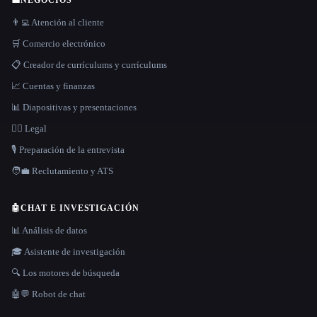
💼
NEGOCIOS
👨‍💻 Atención al cliente
🛒 Comercio electrónico
📋 Creador de currículums y currículums
📈 Cuentas y finanzas
📊 Diapositivas y presentaciones
👩‍⚖️ Legal
🎙️ Preparación de la entrevista
🧑‍💼 Reclutamiento y ATS
🤖
CHAT E INVESTIGACIÓN
📊 Análisis de datos
🎓 Asistente de investigación
🔍 Los motores de búsqueda
🤖💬 Robot de chat