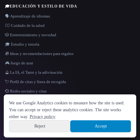
🎓
EDUCACIÓN Y ESTILO DE VIDA
🗣️ Aprendizaje de idiomas
👩‍⚕️ Cuidado de la salud
🎲 Entretenimiento y novedad
🎓 Estudio y tutoría
🎁 Ideas y recomendaciones para regalos
🎮 Juego de azar
🔮 La IA, el Tarot y la adivinación
💘 Perfil de citas y línea de recogida
💞 Redes sociales y citas
IDIOMA
We use Google Analytics cookies to measure how the site is used.
English
español
Français
Русский
简体中文
You can accept or reject these analytics cookies. The site works
Hindi
either way.
Privacy policy
.
© 2026 That AI Collection. Todos los derechos reservados.
·
Términos de servicios
·
Site information
política de privacidad
·
·
Built with Metatron ★
Reject
Accept
build de3d624c
Sign up