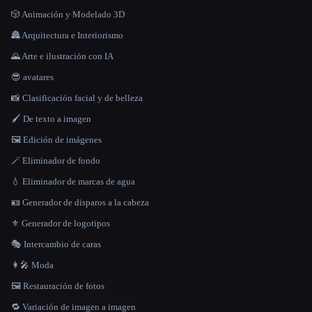
🎲 Animación y Modelado 3D
🏯 Arquitectura e Interiorismo
🌄 Arte e ilustración con IA
😎 avatares
📸 Clasificación facial y de belleza
🖌️ De texto a imagen
🖼️ Edición de imágenes
🪄 Eliminador de fondo
💧 Eliminador de marcas de agua
🪪 Generador de disparos a la cabeza
⚜️ Generador de logotipos
🎭 Intercambio de caras
👩‍🎤 Moda
🖼️ Restauración de fotos
🔁 Variación de imagen a imagen