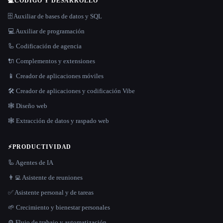
💻
CÓDIGO Y DESARROLLO
🗄️ Auxiliar de bases de datos y SQL
💻 Auxiliar de programación
🦾 Codificación de agencia
🔌 Complementos y extensiones
📱 Creador de aplicaciones móviles
🛠️ Creador de aplicaciones y codificación Vibe
🕸 Diseño web
🕸️ Extracción de datos y raspado web
⚡
PRODUCTIVIDAD
🦾 Agentes de IA
👨‍💻 Asistente de reuniones
✅ Asistente personal y de tareas
🌱 Crecimiento y bienestar personales
⚙️ Flujo de trabajo y automatización