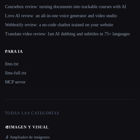
Coursebox review: turning documents into trackable courses with AI
Lovo AI review: an all-in-one voice generator and video studio
Webbotify review: a no-code chatbot trained on your website
Translate.video review: fast AI dubbing and subtitles in 75+ languages
PARA IA
llms.txt
llms-full.txt
MCP server
TODAS LAS CATEGORÍAS
🎨
IMAGEN Y VISUAL
🔬 Ampliador de imágenes