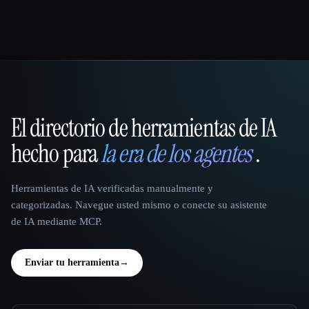
El directorio de herramientas de IA
That AI Collection
hecho para
la era de los agentes
.
Herramientas de IA verificadas manualmente y
categorizadas. Navegue usted mismo o conecte su asistente
de IA mediante MCP.
Enviar tu herramienta
→