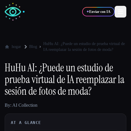
✦
Enviar con IA
✍️
🎨
Escritores
Diseñadores
HuHu AI: ¿Puede un estudio de prueba virtual de
hogar
Blog
IA reemplazar la sesión de fotos de moda?
💻
📈
Desarrolladores
Marketers
HuHu AI: ¿Puede un estudio de
prueba virtual de IA reemplazar la
🎓
🎬
Estudiantes
Creadores
sesión de fotos de moda?
By: AI Collection
Blog
AT A GLANCE
Comparar herramientas