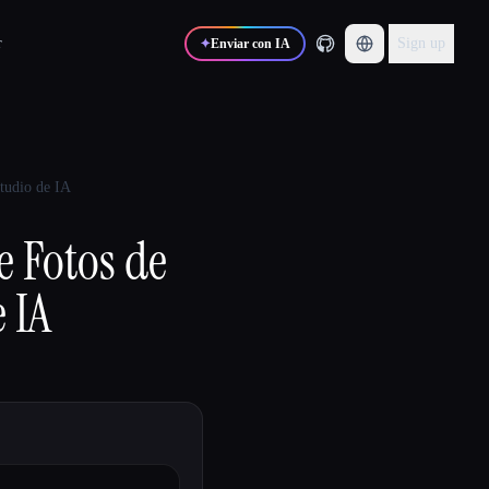
r
Sign up
✦
Enviar con IA
tudio de IA
 Fotos de
 IA