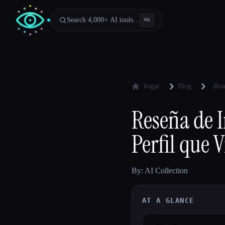
Search 4,000+ AI tools…
⌘
K
hogar
Blog
Res
Reseña de 
Perfil que 
By: AI Collection
AT A GLANCE