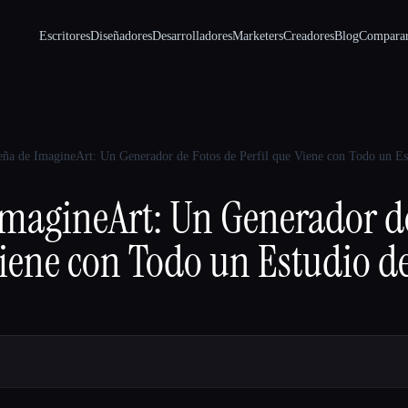
Escritores
Diseñadores
Desarrolladores
Marketers
Creadores
Blog
Compara
eña de ImagineArt: Un Generador de Fotos de Perfil que Viene con Todo un Es
ImagineArt: Un Generador de
Viene con Todo un Estudio de