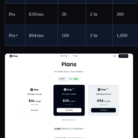
Pro
$39/mo
30
2 hr
300
Pro+
$94/mo
100
3 hr
1,000