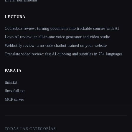
Enviar herramienta
LECTURA
Coursebox review: turning documents into trackable courses with AI
Lovo AI review: an all-in-one voice generator and video studio
Webbotify review: a no-code chatbot trained on your website
Translate.video review: fast AI dubbing and subtitles in 75+ languages
PARA IA
llms.txt
llms-full.txt
MCP server
TODAS LAS CATEGORÍAS