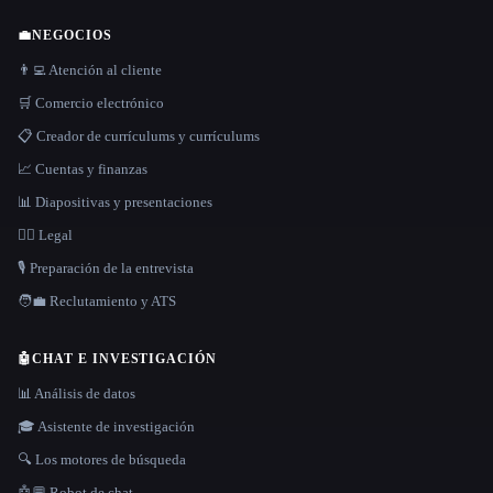
💼
NEGOCIOS
👨‍💻 Atención al cliente
🛒 Comercio electrónico
📋 Creador de currículums y currículums
📈 Cuentas y finanzas
📊 Diapositivas y presentaciones
👩‍⚖️ Legal
🎙️ Preparación de la entrevista
🧑‍💼 Reclutamiento y ATS
🤖
CHAT E INVESTIGACIÓN
📊 Análisis de datos
🎓 Asistente de investigación
🔍 Los motores de búsqueda
🤖💬 Robot de chat