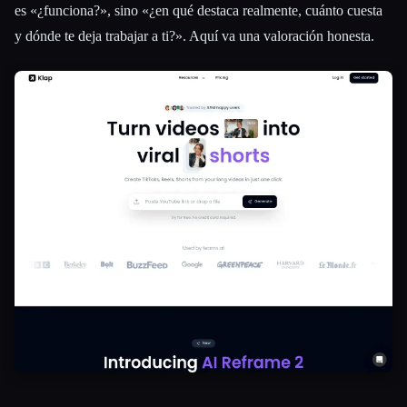
es «¿funciona?», sino «¿en qué destaca realmente, cuánto cuesta
y dónde te deja trabajar a ti?». Aquí va una valoración honesta.