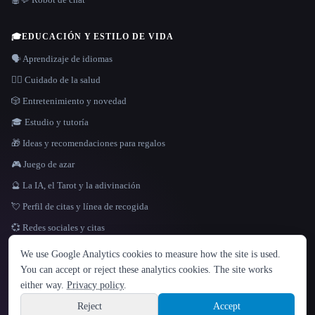
🎓
EDUCACIÓN Y ESTILO DE VIDA
🗣️ Aprendizaje de idiomas
👩‍⚕️ Cuidado de la salud
🎲 Entretenimiento y novedad
🎓 Estudio y tutoría
🎁 Ideas y recomendaciones para regalos
🎮 Juego de azar
🔮 La IA, el Tarot y la adivinación
💘 Perfil de citas y línea de recogida
💞 Redes sociales y citas
IDIOMA
We use Google Analytics cookies to measure how the site is used.
English
español
Français
Русский
简体中文
You can accept or reject these analytics cookies. The site works
Hindi
either way.
Privacy policy
.
© 2026 That AI Collection. Todos los derechos reservados.
·
Términos de servicios
·
Site information
política de privacidad
·
·
Built with Metatron ★
Reject
Accept
build de3d624c
Sign up