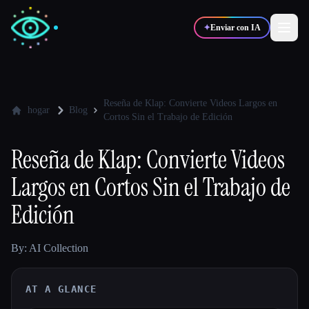
✦
Enviar con IA
✍️
🎨
Escritores
Diseñadores
Reseña de Klap: Convierte Videos Largos en
hogar
Blog
Cortos Sin el Trabajo de Edición
💻
📈
Desarrolladores
Marketers
Reseña de Klap: Convierte Videos
Largos en Cortos Sin el Trabajo de
🎓
🎬
Estudiantes
Creadores
Edición
By: AI Collection
Blog
AT A GLANCE
Comparar herramientas