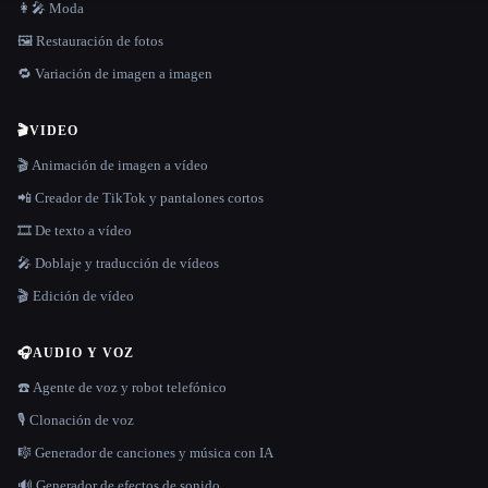
👩‍🎤 Moda
🖼️ Restauración de fotos
🔁 Variación de imagen a imagen
🎬
VIDEO
🎬 Animación de imagen a vídeo
📲 Creador de TikTok y pantalones cortos
🎞️ De texto a vídeo
🎤 Doblaje y traducción de vídeos
🎬 Edición de vídeo
🎧
AUDIO Y VOZ
☎️ Agente de voz y robot telefónico
🎙️ Clonación de voz
🎼 Generador de canciones y música con IA
🔊 Generador de efectos de sonido