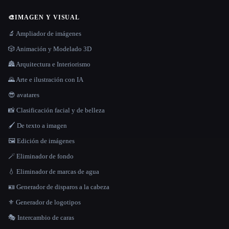
🎨
IMAGEN Y VISUAL
🔬 Ampliador de imágenes
🎲 Animación y Modelado 3D
🏯 Arquitectura e Interiorismo
🌄 Arte e ilustración con IA
😎 avatares
📸 Clasificación facial y de belleza
🖌️ De texto a imagen
🖼️ Edición de imágenes
🪄 Eliminador de fondo
💧 Eliminador de marcas de agua
🪪 Generador de disparos a la cabeza
⚜️ Generador de logotipos
🎭 Intercambio de caras