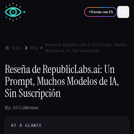
✦
Enviar con IA
✍️
🎨
Escritores
Diseñadores
Reseña de RepublicLabs.ai: Un Prompt, Muchos
hogar
Blog
Modelos de IA, Sin Suscripción
💻
📈
Desarrolladores
Marketers
Reseña de RepublicLabs.ai: Un
Prompt, Muchos Modelos de IA,
🎓
🎬
Estudiantes
Creadores
Sin Suscripción
By: AI Collection
Blog
AT A GLANCE
Comparar herramientas