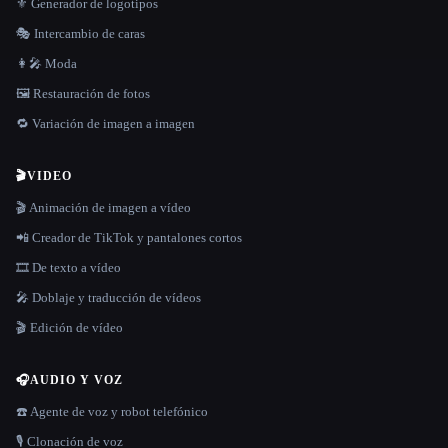
⚜️ Generador de logotipos
🎭 Intercambio de caras
👩‍🎤 Moda
🖼️ Restauración de fotos
🔁 Variación de imagen a imagen
🎬
VIDEO
🎬 Animación de imagen a vídeo
📲 Creador de TikTok y pantalones cortos
🎞️ De texto a vídeo
🎤 Doblaje y traducción de vídeos
🎬 Edición de vídeo
🎧
AUDIO Y VOZ
☎️ Agente de voz y robot telefónico
🎙️ Clonación de voz