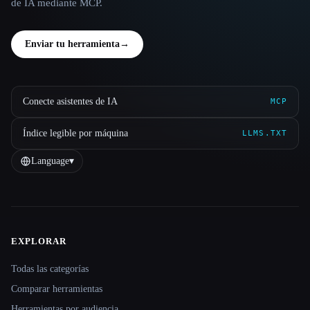
de IA mediante MCP.
Enviar tu herramienta
→
Conecte asistentes de IA
MCP
Índice legible por máquina
LLMS.TXT
Language
▾
EXPLORAR
Site navigation
Todas las categorías
Comparar herramientas
Herramientas por audiencia