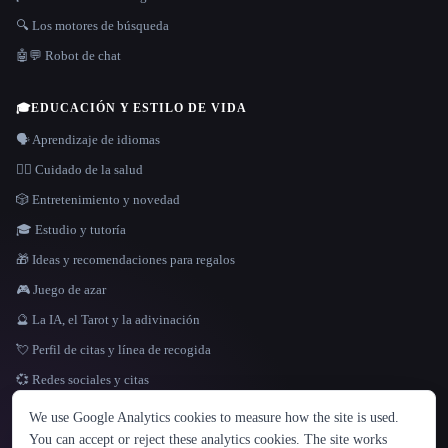
🔍 Los motores de búsqueda
🤖💬 Robot de chat
🎓
EDUCACIÓN Y ESTILO DE VIDA
🗣️ Aprendizaje de idiomas
👩‍⚕️ Cuidado de la salud
🎲 Entretenimiento y novedad
🎓 Estudio y tutoría
🎁 Ideas y recomendaciones para regalos
🎮 Juego de azar
🔮 La IA, el Tarot y la adivinación
💘 Perfil de citas y línea de recogida
💞 Redes sociales y citas
IDIOMA
We use Google Analytics cookies to measure how the site is used.
English
español
Français
Русский
简体中文
You can accept or reject these analytics cookies. The site works