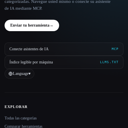
categorizadas. Navegue usted mismo o conecte su asistente
de IA mediante MCP.
Enviar tu herramienta
→
Conecte asistentes de IA
MCP
Índice legible por máquina
LLMS.TXT
Language
▾
EXPLORAR
Site navigation
Todas las categorías
Comparar herramientas