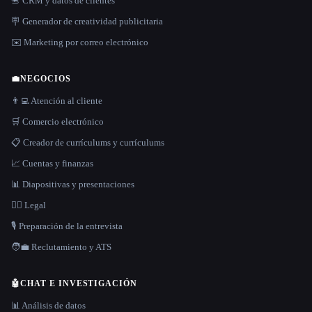
📇 CRM y datos de clientes
🪧 Generador de creatividad publicitaria
✉️ Marketing por correo electrónico
💼
NEGOCIOS
👨‍💻 Atención al cliente
🛒 Comercio electrónico
📋 Creador de currículums y currículums
📈 Cuentas y finanzas
📊 Diapositivas y presentaciones
👩‍⚖️ Legal
🎙️ Preparación de la entrevista
🧑‍💼 Reclutamiento y ATS
🤖
CHAT E INVESTIGACIÓN
📊 Análisis de datos