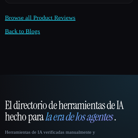
Browse all Product Reviews
Back to Blogs
El directorio de herramientas de IA
That AI Collection
hecho para
la era de los agentes
.
Herramientas de IA verificadas manualmente y