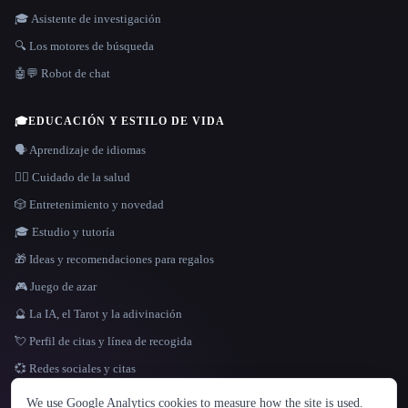
🎓 Asistente de investigación
🔍 Los motores de búsqueda
🤖💬 Robot de chat
🎓
EDUCACIÓN Y ESTILO DE VIDA
🗣️ Aprendizaje de idiomas
👩‍⚕️ Cuidado de la salud
🎲 Entretenimiento y novedad
🎓 Estudio y tutoría
🎁 Ideas y recomendaciones para regalos
🎮 Juego de azar
🔮 La IA, el Tarot y la adivinación
💘 Perfil de citas y línea de recogida
💞 Redes sociales y citas
IDIOMA
We use Google Analytics cookies to measure how the site is used.
English
español
Français
Русский
简体中文