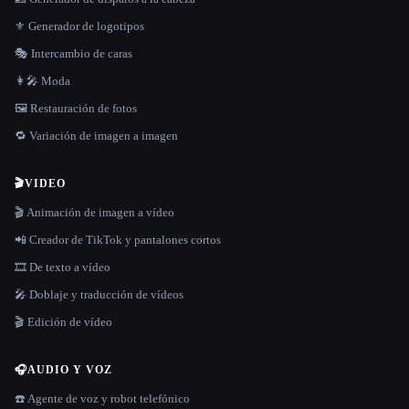
⚜️ Generador de logotipos
🎭 Intercambio de caras
👩‍🎤 Moda
🖼️ Restauración de fotos
🔁 Variación de imagen a imagen
🎬
VIDEO
🎬 Animación de imagen a vídeo
📲 Creador de TikTok y pantalones cortos
🎞️ De texto a vídeo
🎤 Doblaje y traducción de vídeos
🎬 Edición de vídeo
🎧
AUDIO Y VOZ
☎️ Agente de voz y robot telefónico