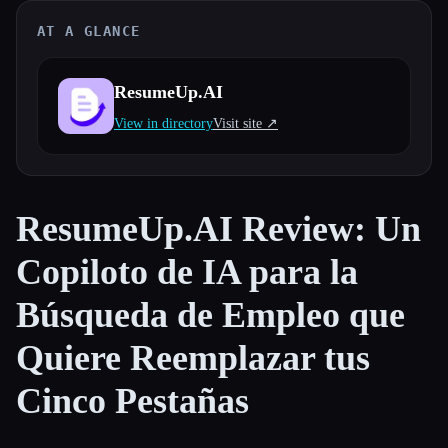
AT A GLANCE
Todas las categorías
Acerca de
ResumeUp.AI
View in directory
Visit site ↗︎
ResumeUp.AI Review: Un
Copiloto de IA para la
Búsqueda de Empleo que
Quiere Reemplazar tus
Cinco Pestañas