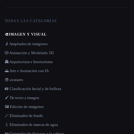
TODAS LAS CATEGORÍAS
🎨
IMAGEN Y VISUAL
🔬 Ampliador de imágenes
🎲 Animación y Modelado 3D
🏯 Arquitectura e Interiorismo
🌄 Arte e ilustración con IA
😎 avatares
📸 Clasificación facial y de belleza
🖌️ De texto a imagen
🖼️ Edición de imágenes
🪄 Eliminador de fondo
💧 Eliminador de marcas de agua
🪪 Generador de disparos a la cabeza