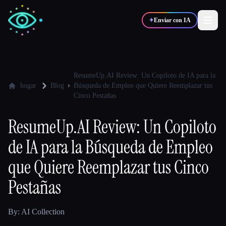
✦
Enviar con IA
✍️
🎨
Escritores
Diseñadores
ResumeUp.AI Review: Un Copiloto de IA para la
hogar
Blog
Búsqueda de Empleo que Quiere Reemplazar tus
Cinco Pestañas
💻
📈
Desarrolladores
Marketers
ResumeUp.AI Review: Un Copiloto
de IA para la Búsqueda de Empleo
🎓
🎬
Estudiantes
Creadores
que Quiere Reemplazar tus Cinco
Pestañas
Blog
By: AI Collection
Comparar herramientas