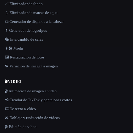
🪄 Eliminador de fondo
💧 Eliminador de marcas de agua
🪪 Generador de disparos a la cabeza
⚜️ Generador de logotipos
🎭 Intercambio de caras
👩‍🎤 Moda
🖼️ Restauración de fotos
🔁 Variación de imagen a imagen
🎬
VIDEO
🎬 Animación de imagen a vídeo
📲 Creador de TikTok y pantalones cortos
🎞️ De texto a vídeo
🎤 Doblaje y traducción de vídeos
🎬 Edición de vídeo