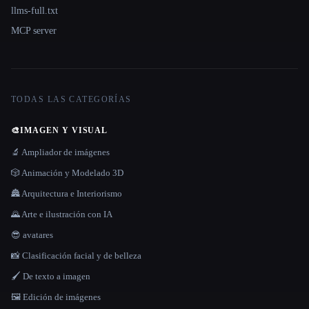
llms-full.txt
MCP server
TODAS LAS CATEGORÍAS
🎨
IMAGEN Y VISUAL
🔬 Ampliador de imágenes
🎲 Animación y Modelado 3D
🏯 Arquitectura e Interiorismo
🌄 Arte e ilustración con IA
😎 avatares
📸 Clasificación facial y de belleza
🖌️ De texto a imagen
🖼️ Edición de imágenes