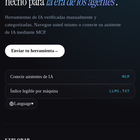
hecho para
la era de los agentes
.
Herramientas de IA verificadas manualmente y
categorizadas. Navegue usted mismo o conecte su asistente
de IA mediante MCP.
Enviar tu herramienta
→
Conecte asistentes de IA
MCP
Índice legible por máquina
LLMS.TXT
Language
▾
EXPLORAR