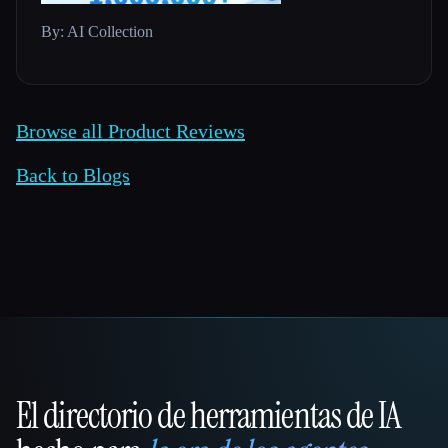
By: AI Collection
Browse all Product Reviews
Back to Blogs
El directorio de herramientas de IA
That AI Collection