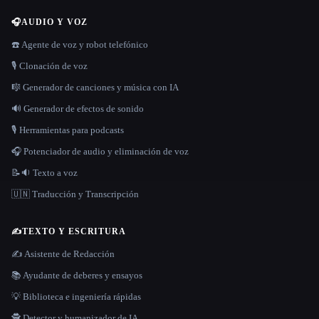
🎧
AUDIO Y VOZ
☎️ Agente de voz y robot telefónico
🎙️ Clonación de voz
🎼 Generador de canciones y música con IA
🔊 Generador de efectos de sonido
🎙️ Herramientas para podcasts
🎧 Potenciador de audio y eliminación de voz
📝🔉 Texto a voz
🇺🇳 Traducción y Transcripción
✍️
TEXTO Y ESCRITURA
✍️ Asistente de Redacción
📚 Ayudante de deberes y ensayos
💡 Biblioteca e ingeniería rápidas
🕵️ Detector y humanizador de IA