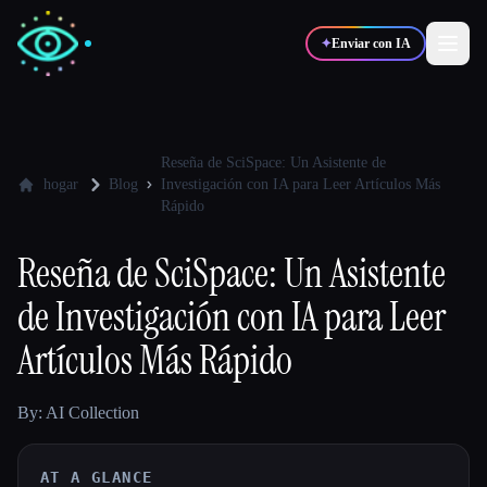
✦
Enviar con IA
✍️
🎨
Escritores
Diseñadores
Reseña de SciSpace: Un Asistente de
hogar
Blog
Investigación con IA para Leer Artículos Más
Rápido
💻
📈
Desarrolladores
Marketers
Reseña de SciSpace: Un Asistente
de Investigación con IA para Leer
🎓
🎬
Estudiantes
Creadores
Artículos Más Rápido
By: AI Collection
Blog
Comparar herramientas
AT A GLANCE