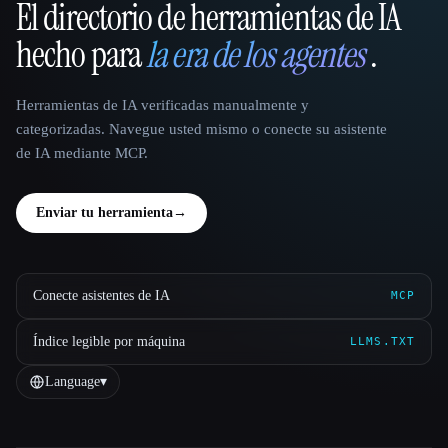
El directorio de herramientas de IA
That AI Collection
hecho para
la era de los agentes
.
Herramientas de IA verificadas manualmente y
categorizadas. Navegue usted mismo o conecte su asistente
de IA mediante MCP.
Enviar tu herramienta
→
Conecte asistentes de IA
MCP
Índice legible por máquina
LLMS.TXT
Language
▾