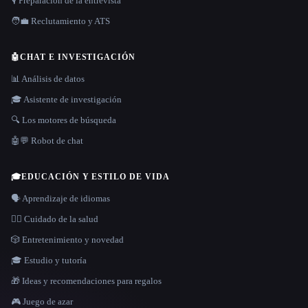
🎙️ Preparación de la entrevista
🧑‍💼 Reclutamiento y ATS
🤖
CHAT E INVESTIGACIÓN
📊 Análisis de datos
🎓 Asistente de investigación
🔍 Los motores de búsqueda
🤖💬 Robot de chat
🎓
EDUCACIÓN Y ESTILO DE VIDA
🗣️ Aprendizaje de idiomas
👩‍⚕️ Cuidado de la salud
🎲 Entretenimiento y novedad
🎓 Estudio y tutoría
🎁 Ideas y recomendaciones para regalos
🎮 Juego de azar