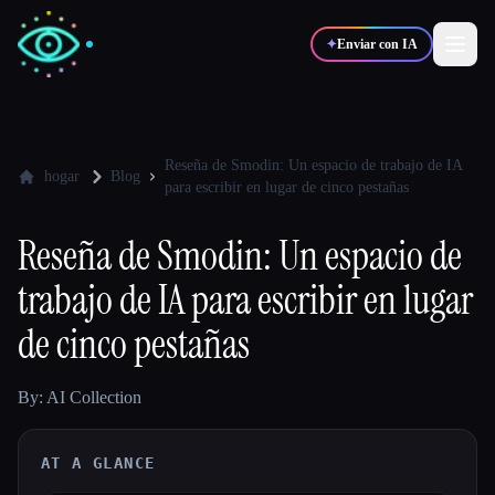
✦
Enviar con IA
✍️
🎨
Escritores
Diseñadores
Reseña de Smodin: Un espacio de trabajo de IA
hogar
Blog
para escribir en lugar de cinco pestañas
💻
📈
Desarrolladores
Marketers
Reseña de Smodin: Un espacio de
trabajo de IA para escribir en lugar
🎓
🎬
Estudiantes
Creadores
de cinco pestañas
By: AI Collection
Blog
AT A GLANCE
Comparar herramientas