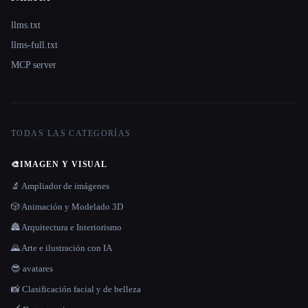
llms.txt
llms-full.txt
MCP server
TODAS LAS CATEGORÍAS
🎨
IMAGEN Y VISUAL
🔬 Ampliador de imágenes
🎲 Animación y Modelado 3D
🏯 Arquitectura e Interiorismo
🌄 Arte e ilustración con IA
😎 avatares
📸 Clasificación facial y de belleza