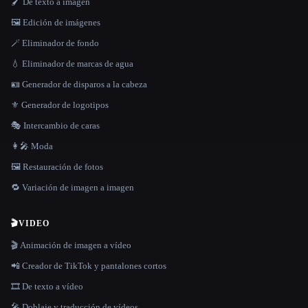
🖌️ De texto a imagen
🖼️ Edición de imágenes
🪄 Eliminador de fondo
💧 Eliminador de marcas de agua
🪪 Generador de disparos a la cabeza
⚜️ Generador de logotipos
🎭 Intercambio de caras
👩‍🎤 Moda
🖼️ Restauración de fotos
🔁 Variación de imagen a imagen
🎬
VIDEO
🎬 Animación de imagen a vídeo
📲 Creador de TikTok y pantalones cortos
🎞️ De texto a vídeo
🎤 Doblaje y traducción de vídeos