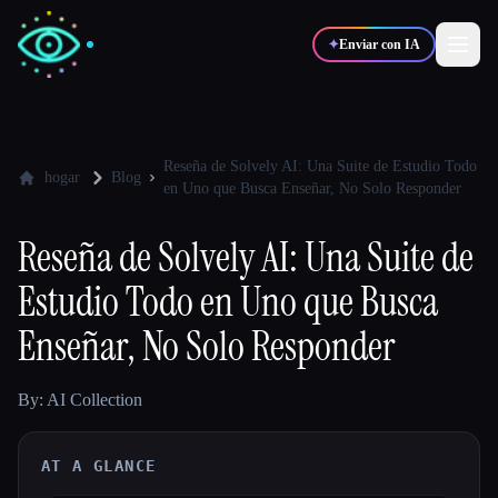
✦
Enviar con IA
✍️
🎨
Escritores
Diseñadores
Reseña de Solvely AI: Una Suite de Estudio Todo
hogar
Blog
en Uno que Busca Enseñar, No Solo Responder
💻
📈
Desarrolladores
Marketers
Reseña de Solvely AI: Una Suite de
Estudio Todo en Uno que Busca
🎓
🎬
Estudiantes
Creadores
Enseñar, No Solo Responder
By: AI Collection
Blog
AT A GLANCE
Comparar herramientas