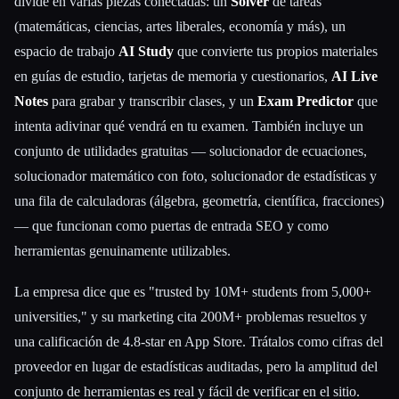
divide en varias piezas conectadas: un
Solver
de tareas
(matemáticas, ciencias, artes liberales, economía y más), un
Esc
espacio de trabajo
AI Study
que convierte tus propios materiales
en guías de estudio, tarjetas de memoria y cuestionarios,
AI Live
Notes
para grabar y transcribir clases, y un
Exam Predictor
que
intenta adivinar qué vendrá en tu examen. También incluye un
conjunto de utilidades gratuitas — solucionador de ecuaciones,
solucionador matemático con foto, solucionador de estadísticas y
una fila de calculadoras (álgebra, geometría, científica, fracciones)
— que funcionan como puertas de entrada SEO y como
herramientas genuinamente utilizables.
La empresa dice que es "trusted by 10M+ students from 5,000+
universities," y su marketing cita 200M+ problemas resueltos y
una calificación de 4.8-star en App Store. Trátalos como cifras del
proveedor en lugar de estadísticas auditadas, pero la amplitud del
conjunto de herramientas es real y fácil de verificar en el sitio.