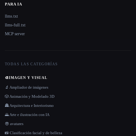
PARA IA
llms.txt
llms-full.txt
MCP server
TODAS LAS CATEGORÍAS
🎨
IMAGEN Y VISUAL
🔬 Ampliador de imágenes
🎲 Animación y Modelado 3D
🏯 Arquitectura e Interiorismo
🌄 Arte e ilustración con IA
😎 avatares
📸 Clasificación facial y de belleza