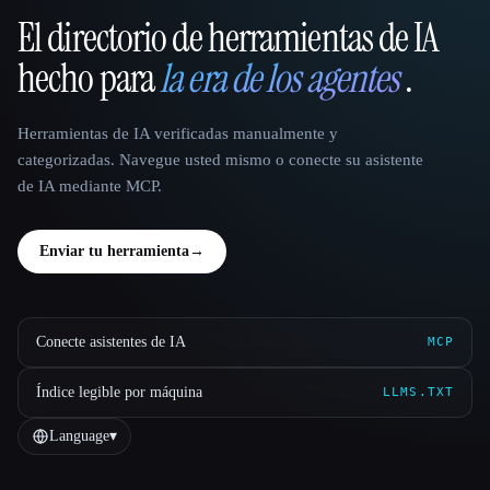
El directorio de herramientas de IA
That AI Collection
hecho para
la era de los agentes
.
Herramientas de IA verificadas manualmente y
categorizadas. Navegue usted mismo o conecte su asistente
de IA mediante MCP.
Enviar tu herramienta
→
Conecte asistentes de IA
MCP
Índice legible por máquina
LLMS.TXT
Language
▾