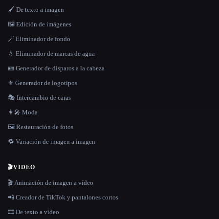
🖌️ De texto a imagen
🖼️ Edición de imágenes
🪄 Eliminador de fondo
💧 Eliminador de marcas de agua
🪪 Generador de disparos a la cabeza
⚜️ Generador de logotipos
🎭 Intercambio de caras
👩‍🎤 Moda
🖼️ Restauración de fotos
🔁 Variación de imagen a imagen
🎬
VIDEO
🎬 Animación de imagen a vídeo
📲 Creador de TikTok y pantalones cortos
🎞️ De texto a vídeo