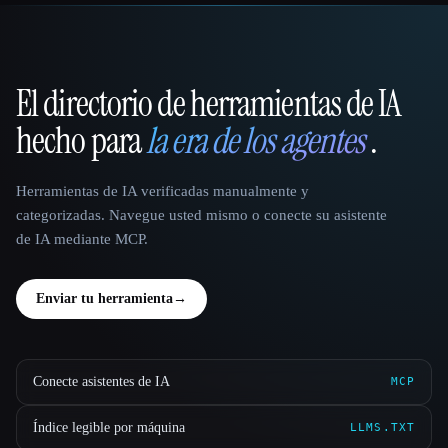
El directorio de herramientas de IA
That AI Collection
hecho para
la era de los agentes
.
Herramientas de IA verificadas manualmente y
categorizadas. Navegue usted mismo o conecte su asistente
de IA mediante MCP.
Enviar tu herramienta
→
Conecte asistentes de IA
MCP
Índice legible por máquina
LLMS.TXT