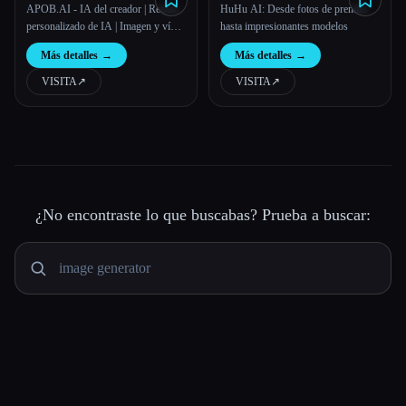
APOB.AI - IA del creador | Retrato
HuHu AI: Desde fotos de prendas
personalizado de IA | Imagen y vídeo
hasta impresionantes modelos
de IA
Más detalles
→
Más detalles
→
VISITA
↗︎
VISITA
↗︎
¿No encontraste lo que buscabas? Prueba a buscar: