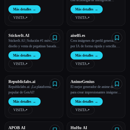
con tecnología de inteligencia
artificial que crea diseños de tatuajes
Más detalles
→
Más detalles
→
personalizados en función de los
comentarios de los usuarios.
VISITA
↗︎
VISITA
↗︎
StickerIt.AI
aiselfi.es
StickerIt.AI | Solución #1 móvil de
Crea imágenes de perfil generadas
diseño y venta de pegatinas basada
por IA de forma rápida y sencilla.
en IA
Usa nuestra herramienta para crear
Más detalles
→
Más detalles
→
imágenes de perfil de IA
personalizadas y gratuitas en
VISITA
↗︎
VISITA
↗︎
cuestión de minutos. Pruébalo →
aiselfi.es
Republiclabs.ai
AnimeGenius
Republiclabs.ai: ¡La plataforma
El mejor generador de anime de IA
popular de GenAI!
para crear impresionantes imágenes
de IA para personas de todo el
Más detalles
→
Más detalles
→
mundo.
VISITA
↗︎
VISITA
↗︎
APOB AI
HuHu AI