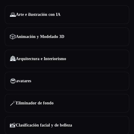
Todas las categorías
🌄
Arte e ilustración con IA
Acerca de
🎲
Animación y Modelado 3D
🏯
Arquitectura e Interiorismo
😎
avatares
🪄
Eliminador de fondo
Esc
📸
Clasificación facial y de belleza