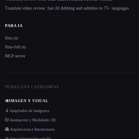
Translate.video review: fast AI dubbing and subtitles in 75+ languages
PARA IA
llms.txt
llms-full.txt
MCP server
TODAS LAS CATEGORÍAS
🎨
IMAGEN Y VISUAL
🔬 Ampliador de imágenes
🎲 Animación y Modelado 3D
🏯 Arquitectura e Interiorismo
🌄 Arte e ilustración con IA