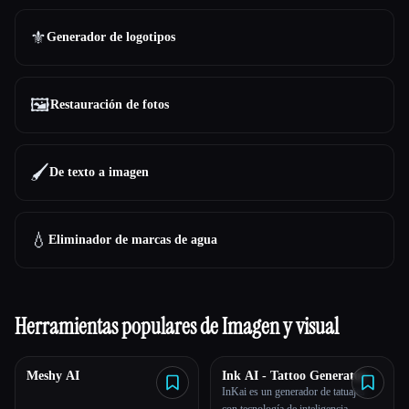
⚜️
Generador de logotipos
🖼️
Restauración de fotos
🖌️
De texto a imagen
💧
Eliminador de marcas de agua
Herramientas populares de Imagen y visual
Meshy AI
Ink AI - Tattoo Generator
InKai es un generador de tatuajes