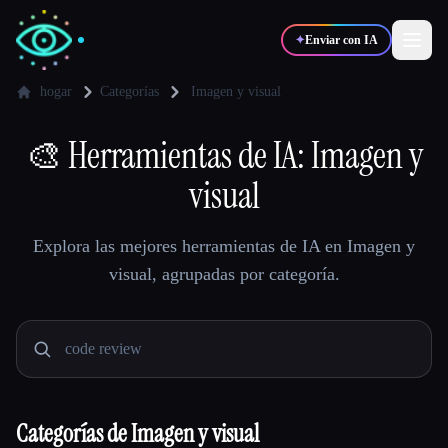
✦
Enviar con IA
hogar
Categorías
Imagen y visual
🎨
✍️
Herramientas de IA: Imagen y
🎨
Escritores
Diseñadores
visual
💻
📈
Desarrolladores
Marketers
Explora las mejores herramientas de IA en Imagen y
visual, agrupadas por categoría.
🎓
🎬
Estudiantes
Creadores
Blog
Categorías de Imagen y visual
Comparar herramientas