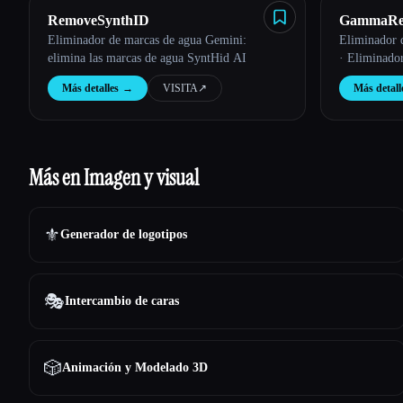
RemoveSynthID
GammaRe
Eliminador de marcas de agua Gemini:
Eliminador 
elimina las marcas de agua SyntHid AI
· Eliminad
Más detalles
→
VISITA
↗︎
Más detall
Más en Imagen y visual
⚜️
Generador de logotipos
🎭
Intercambio de caras
🎲
Animación y Modelado 3D