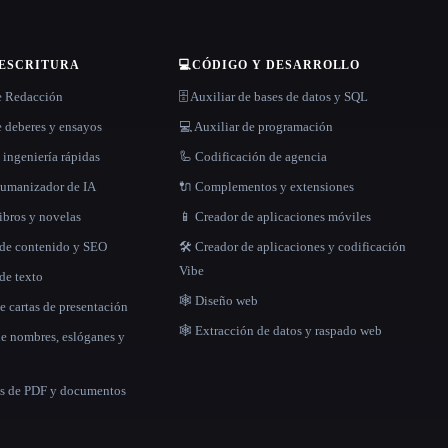
 ESCRITURA
💻
CÓDIGO Y DESARROLLO
e Redacción
🗄️ Auxiliar de bases de datos y SQL
 deberes y ensayos
💻 Auxiliar de programación
 ingeniería rápidas
🦾 Codificación de agencia
 humanizador de IA
🔌 Complementos y extensiones
libros y novelas
📱 Creador de aplicaciones móviles
 de contenido y SEO
🛠️ Creador de aplicaciones y codificación
Vibe
de texto
🕸 Diseño web
e cartas de presentación
🕸️ Extracción de datos y raspado web
de nombres, eslóganes y
as de PDF y documentos