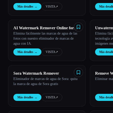
De uso gratuito con resultados de calidad
Esc
Más detalles
→
VISITA
↗︎
Más detall
profesional.
AI Watermark Remover Online for
Unwaterm
Elimina fácilmente las marcas de agua de las
Elimina fáci
Free
fotos con nuestro eliminador de marcas de
tecnología 
agua con IA.
imágenes me
Más detalles
→
VISITA
↗︎
Más detall
Sora Watermark Remover
Remove W
Eliminador de marcas de agua de Sora: quita
Eliminar ma
la marca de agua de Sora gratis
Más detalles
→
VISITA
↗︎
Más detall