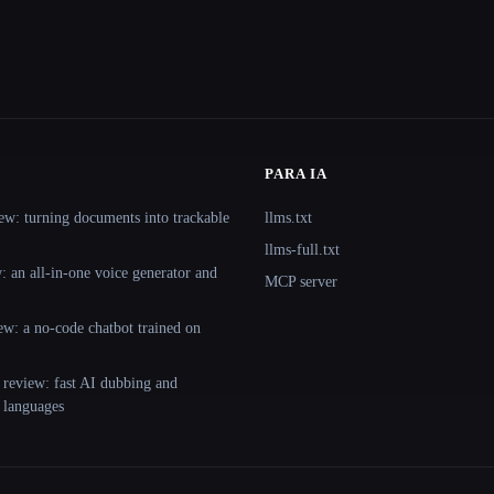
PARA IA
ew: turning documents into trackable
llms.txt
llms-full.txt
 an all-in-one voice generator and
MCP server
ew: a no-code chatbot trained on
 review: fast AI dubbing and
+ languages