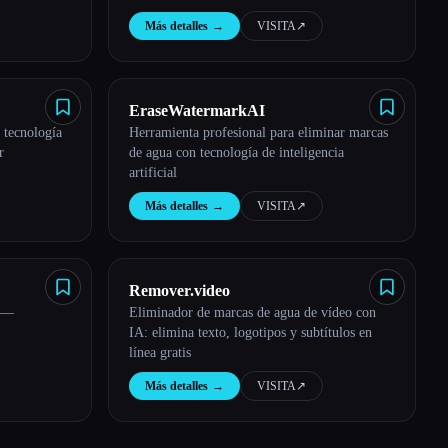
Unwatermark.AI
Más detalles
→
VISITA
↗︎
EraseWatermarkAI
 tecnología
Herramienta profesional para eliminar marcas
r
de agua con tecnología de inteligencia
artificial
Más detalles
→
VISITA
↗︎
Remover.video
e —
Eliminador de marcas de agua de vídeo con
IA: elimina texto, logotipos y subtítulos en
línea gratis
Más detalles
→
VISITA
↗︎