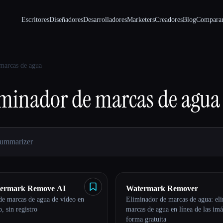
Escritores
Diseñadores
Desarrolladores
Marketers
Creadores
Blog
Compara
marcas de agua
iminador de marcas de agua
termark Remove AI
Watermark Remover
de marcas de agua de vídeo en
Eliminador de marcas de agua: eli
o, sin registro
marcas de agua en línea de las im
forma gratuita