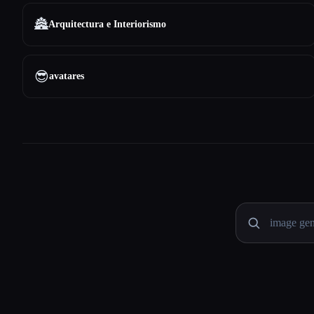
🏯
Arquitectura e Interiorismo
😎
avatares