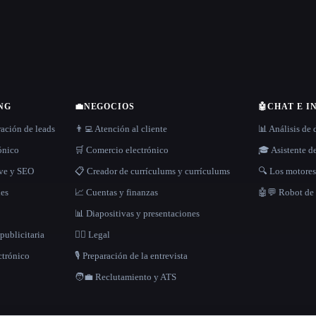
NG
💼
NEGOCIOS
🤖
CHAT E I
ración de leads
👨‍💻 Atención al cliente
📊 Análisis de 
rónico
🛒 Comercio electrónico
🎓 Asistente d
ave y SEO
📋 Creador de currículums y currículums
🔍 Los motore
les
📈 Cuentas y finanzas
🤖💬 Robot de
📊 Diapositivas y presentaciones
publicitaria
👩‍⚖️ Legal
ctrónico
🎙️ Preparación de la entrevista
🧑‍💼 Reclutamiento y ATS