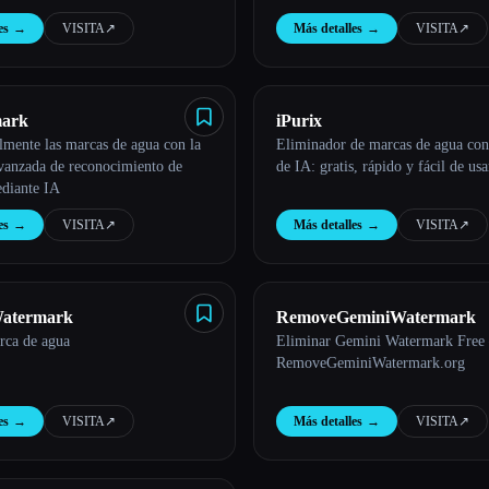
es
→
VISITA
↗︎
Más detalles
→
VISITA
↗︎
ark
iPurix
lmente las marcas de agua con la
Eliminador de marcas de agua con
avanzada de reconocimiento de
de IA: gratis, rápido y fácil de usa
diante IA
es
→
VISITA
↗︎
Más detalles
→
VISITA
↗︎
atermark
RemoveGeminiWatermark
rca de agua
Eliminar Gemini Watermark Fre
RemoveGeminiWatermark.org
es
→
VISITA
↗︎
Más detalles
→
VISITA
↗︎