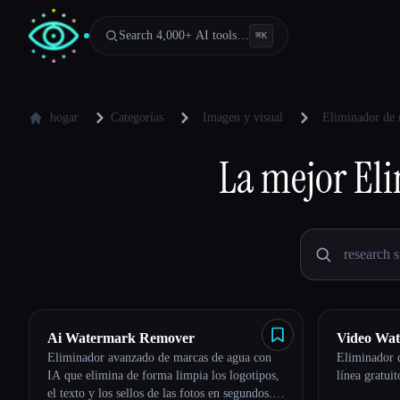
Search 4,000+ AI tools…
⌘
K
hogar
Categorías
Imagen y visual
Eliminador de 
La mejor
El
Ai Watermark Remover
Video Wa
Eliminador avanzado de marcas de agua con
Eliminador 
IA que elimina de forma limpia los logotipos,
línea gratuit
el texto y los sellos de las fotos en segundos.