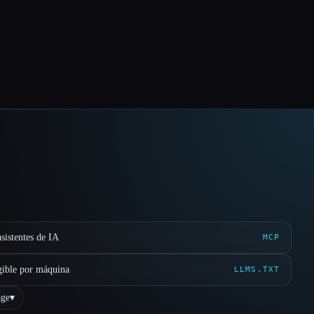
sistentes de IA
MCP
gible por máquina
LLMS.TXT
ge
▾