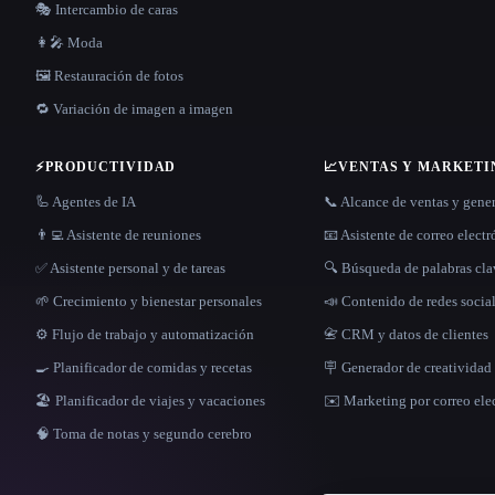
🎭 Intercambio de caras
👩‍🎤 Moda
🖼️ Restauración de fotos
🔁 Variación de imagen a imagen
⚡
PRODUCTIVIDAD
📈
VENTAS Y MARKETI
🦾 Agentes de IA
📞 Alcance de ventas y gene
👨‍💻 Asistente de reuniones
📧 Asistente de correo elect
✅ Asistente personal y de tareas
🔍 Búsqueda de palabras cl
🌱 Crecimiento y bienestar personales
📣 Contenido de redes socia
⚙️ Flujo de trabajo y automatización
📇 CRM y datos de clientes
🍳 Planificador de comidas y recetas
🪧 Generador de creatividad 
🏖 Planificador de viajes y vacaciones
✉️ Marketing por correo ele
🧠 Toma de notas y segundo cerebro