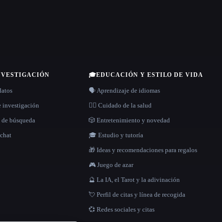
NVESTIGACIÓN
🎓
EDUCACIÓN Y ESTILO DE VIDA
datos
🗣️ Aprendizaje de idiomas
e investigación
👩‍⚕️ Cuidado de la salud
s de búsqueda
🎲 Entretenimiento y novedad
 chat
🎓 Estudio y tutoría
🎁 Ideas y recomendaciones para regalos
🎮 Juego de azar
🔮 La IA, el Tarot y la adivinación
💘 Perfil de citas y línea de recogida
💞 Redes sociales y citas