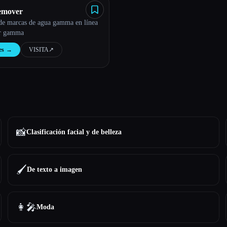
mover
de marcas de agua gamma en línea
or gamma
es
→
VISITA
↗︎
📸
Clasificación facial y de belleza
🖌️
De texto a imagen
👩‍🎤
Moda