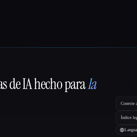
as de IA hecho para
la
Conecte a
Índice le
Langua