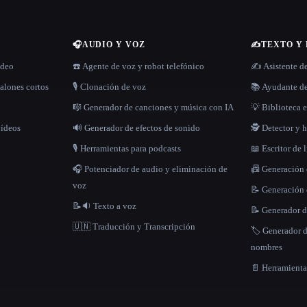
🎧
AUDIO Y VOZ
✍️
TEXTO Y
ídeo
☎️ Agente de voz y robot telefónico
✍️ Asistente d
alones cortos
🎙️ Clonación de voz
📚 Ayudante de
🎼 Generador de canciones y música con IA
💡 Biblioteca e
vídeos
🔊 Generador de efectos de sonido
🕵️ Detector y
🎙️ Herramientas para podcasts
📖 Escritor de 
🎧 Potenciador de audio y eliminación de
📠 Generación
voz
📝 Generación 
📝🔉 Texto a voz
📝 Generador d
🇺🇳 Traducción y Transcripción
🏷️ Generador 
nombres
📄 Herramient