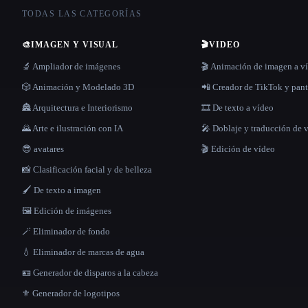
TODAS LAS CATEGORÍAS
🎨
IMAGEN Y VISUAL
🎬
VIDEO
🔬 Ampliador de imágenes
🎬 Animación de imagen a v
🎲 Animación y Modelado 3D
📲 Creador de TikTok y pant
🏯 Arquitectura e Interiorismo
🎞️ De texto a vídeo
🌄 Arte e ilustración con IA
🎤 Doblaje y traducción de 
😎 avatares
🎬 Edición de vídeo
📸 Clasificación facial y de belleza
🖌️ De texto a imagen
🖼️ Edición de imágenes
🪄 Eliminador de fondo
💧 Eliminador de marcas de agua
🪪 Generador de disparos a la cabeza
⚜️ Generador de logotipos