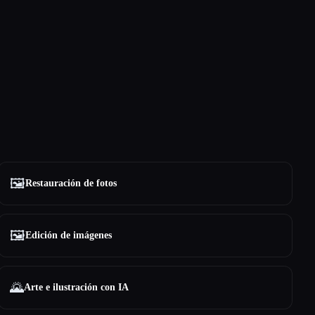
🖼️
Restauración de fotos
🖼️
Edición de imágenes
🌄
Arte e ilustración con IA