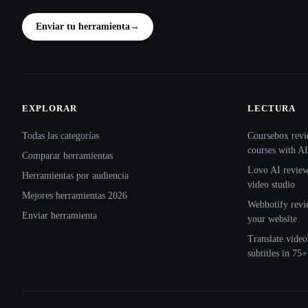
Enviar tu herramienta
→
EXPLORAR
LECTURA
Site navigation
Todas las categorías
Coursebox revi
courses with AI
Comparar herramientas
Lovo AI review:
Herramientas por audiencia
video studio
Mejores herramientas 2026
Webbotify revi
Enviar herramienta
your website
Translate.video
subtitles in 75