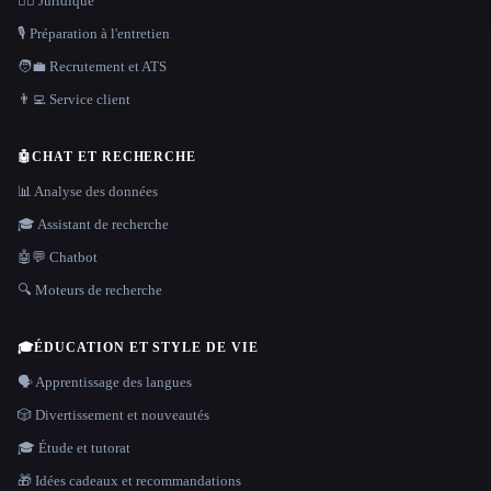
👩‍⚖️ Juridique
🎙️ Préparation à l'entretien
🧑‍💼 Recrutement et ATS
👨‍💻 Service client
🤖
CHAT ET RECHERCHE
📊 Analyse des données
🎓 Assistant de recherche
🤖💬 Chatbot
🔍 Moteurs de recherche
🎓
ÉDUCATION ET STYLE DE VIE
🗣️ Apprentissage des langues
🎲 Divertissement et nouveautés
🎓 Étude et tutorat
🎁 Idées cadeaux et recommandations