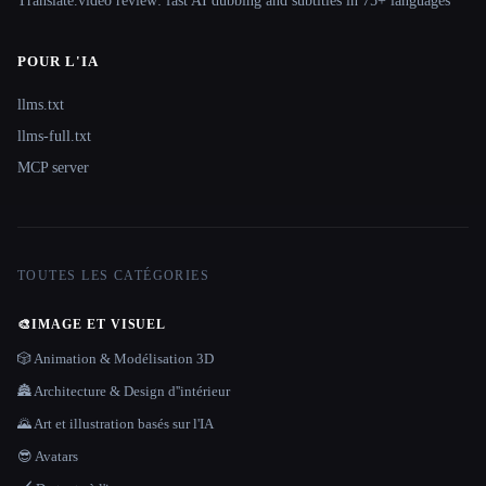
Translate.video review: fast AI dubbing and subtitles in 75+ languages
POUR L'IA
llms.txt
llms-full.txt
MCP server
TOUTES LES CATÉGORIES
🎨
IMAGE ET VISUEL
🎲 Animation & Modélisation 3D
🏯 Architecture & Design d''intérieur
🌄 Art et illustration basés sur l'IA
😎 Avatars