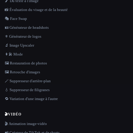
🖌️ Du texte à l'image
📸 Évaluation du visage et de la beauté
🎭 Face Swap
🪪 Générateur de headshots
⚜️ Générateur de logos
🔬 Image Upscaler
👩‍🎤 Mode
🖼️ Restauration de photos
🖼️ Retouche d'images
🪄 Suppresseur d'arrière-plan
💧 Suppresseur de filigranes
🔁 Variation d'une image à l'autre
🎬
VIDÉO
🎬 Animation image-vidéo
📲 Créateur de TikTok et de shorts