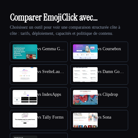
Comparer EmojiClick avec…
Choisissez un outil pour voir une comparaison structurée côte à
côte : tarifs, déploiement, capacités et politique de contenu.
vs Gemma Guard
vs Coursebox
vs SvelteLaunch
vs Damn Good Tools
vs IndexApps
vs Clipdrop
vs Tally Forms
vs Sona