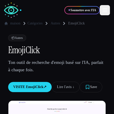
✦
Soumettre avec l'IA
maison
Catégories
Autres
EmojiClick
✍️
🎨
Auteurs
Designers
📦
Autres
EmojiClick
💻
📈
Développeurs
Marketeurs
Ton outil de recherche d'emoji basé sur l'IA, parfait
à chaque fois.
🎓
🎬
Étudiants
Créateurs
VISITE
EmojiClick
↗︎
Lire l'avis ↓︎
Save
Blog
Comparer les outils