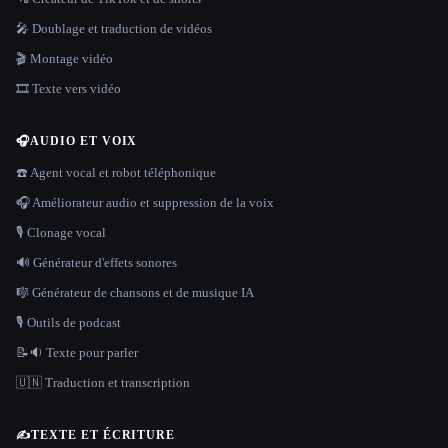
🎤 Doublage et traduction de vidéos
🎬 Montage vidéo
🎞️ Texte vers vidéo
🎧
AUDIO ET VOIX
☎️ Agent vocal et robot téléphonique
🎧 Améliorateur audio et suppression de la voix
🎙️ Clonage vocal
🔊 Générateur d'effets sonores
🎼 Générateur de chansons et de musique IA
🎙️ Outils de podcast
📝🔉 Texte pour parler
🇺🇳 Traduction et transcription
✍️
TEXTE ET ÉCRITURE