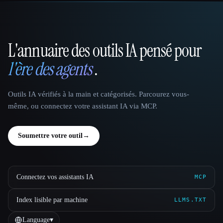
L'annuaire des outils IA pensé pour
That AI Collection
l'ère des agents
.
Outils IA vérifiés à la main et catégorisés. Parcourez vous-
même, ou connectez votre assistant IA via MCP.
Soumettre votre outil
→
Connectez vos assistants IA
MCP
Index lisible par machine
LLMS.TXT
Language
▾