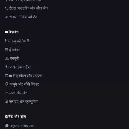
📞 सेल्स आउटरीच और लीड जेन
📣 सोशल मीडिया कॉन्टेंट
💼
बिज़नेस
🎙️ इंटरव्यू की तैयारी
🛒 ई-कॉमर्स
👩‍⚖️ कानूनी
👨‍💻 ग्राहक सहेयता
🧑‍💼 रिक्रूटिंग और एटीएस
📋 रेज़्यूमे और सीवी बिल्डर
📈 लेखा और वित्त
📊 स्लाइड और प्रस्तुतियाँ
🤖
चैट और शोध
🎓 अनुसंधान सहायक