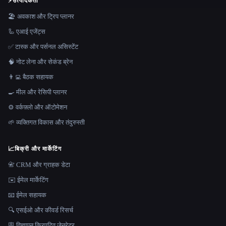
⚡
उत्पादकता
🏖 अवकाश और ट्रिप प्लानर
🦾 एआई एजेंट्स
✅ टास्क और पर्सनल असिस्टेंट
🧠 नोट लेना और सेकंड ब्रेन
👨‍💻 बैठक सहायक
🍳 मील और रेसिपी प्लानर
⚙️ वर्कफ़्लो और ऑटोमेशन
🌱 व्यक्तिगत विकास और तंदुरुस्ती
📈
बिक्री और मार्केटिंग
📇 CRM और ग्राहक डेटा
✉️ ईमेल मार्केटिंग
📧 ईमेल सहायक
🔍 एसईओ और कीवर्ड रिसर्च
🪧 विज्ञापन क्रिएटिव जेनरेटर