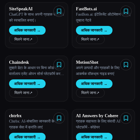
SiteSpeakAI
FastBots.ai
सभी श्रेणियाँ
ChatGPT के साथ अपनी ग्राहक सहायता
FastBots.ai: इंटेलिजेंट ऑटोमेशन के लिए
को स्वचालित बनाएं।
तुम्हारा गेटवे
हमारे बारे में
अधिक जानकारी
→
अधिक जानकारी
→
मिलने जाना
↗︎
मिलने जाना
↗︎
Chaindesk
MotionShot
तुम्हारे डेटा के आधार पर बिना कोड वाले
अपने उत्पादों और ग्राहकों के लिए
वार्तालाप एजेंट ओपन सोर्स प्लेटफ़ॉर्म करते
आकर्षक वॉकथ्रू गाइड बनाएं
Esc
हैं।
अधिक जानकारी
→
अधिक जानकारी
→
मिलने जाना
↗︎
मिलने जाना
↗︎
chtrbx
AI Answers by Cohere
Chtrbx: AI-संचालित जानकारी के साथ
ग्राहक सहायता के लिए संवादी AI
ग्राहक सेवा में क्रांति लाएं
प्लेटफ़ॉर्म - कोहेयर
अधिक जानकारी
→
अधिक जानकारी
→