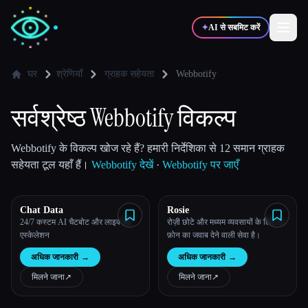
✦
AI से सबमिट करें
घर
श्रेणियाँ
ग्राहक सहेयता
Webbotify
✍️
🎨
लेखक
डिज़ाइनर
सर्वश्रेष्ठ Webbotify विकल्प
💻
📈
Webbotify के विकल्प खोज रहे हैं? हमारी निर्देशिका से 12 समान ग्राहक
डेवलपर्स
मार्केटर्स
सहेयता टूल यहाँ हैं।
Webbotify देखें
·
Webbotify पर जाएँ
🎓
🎬
विद्यार्थी
क्रिएटर्स
Chat Data
Rosie
24/7 कस्टम AI चैटबोट और लाइव चैट
रोज़ी छोटे और मध्यम व्यवसायों के लिए AI
एस्केलेशन
फ़ोन का जवाब देने वाली सेवा है।
अधिक जानकारी
→
अधिक जानकारी
→
ब्लॉग
मिलने जाना
↗︎
मिलने जाना
↗︎
टूल्स की तुलना करें