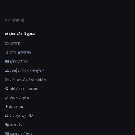
सभी श्रेणियाँ
🎨
इमेज और विज़ुअल
😎 अवतारों
🔬 इमेज अपस्केलर
🖼️ इमेज एडिटिंग
🌄 एआई आर्ट एंड इलस्ट्रेशन
🎲 एनिमेशन और 3डी मॉडलिंग
🔁 छवि से छवि में बदलाव
🖌️ टेक्स्ट से इमेज
👩‍🎤 पहनावा
📸 फ़ेस एंड ब्यूटी रेटिंग
🎭 फ़ेस स्वैप
🖼️ फ़ोटो रीस्टोरेशन