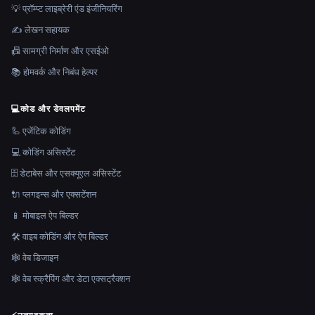
💡 प्रॉम्प्ट लाइब्रेरी एंड इंजीनियरिंग
✍️ लेखन सहायक
📠 सामग्री निर्माण और एसईओ
📚 होमवर्क और निबंध हेल्पर
💻
कोड और डेवलपमेंट
🦾 एजेंटिक कोडिंग
💻 कोडिंग असिस्टेंट
🗄️ डेटाबेस और एसक्यूएल असिस्टेंट
🔌 प्लगइन्स और एक्सटेंशन
📱 मोबाइल ऐप बिल्डर
🛠️ वाइब कोडिंग और ऐप बिल्डर
🕸 वेब डिजाइन
🕸️ वेब स्क्रैपिंग और डेटा एक्सट्रैक्शन