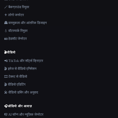
🪄 बैकग्राउंड रिमूवर
⚜️ लोगो जनरेटर
🏯 वास्तुकला और आंतरिक डिजाइन
💧 वॉटरमार्क रिमूवर
🪪 हेडशॉट जेनरेटर
🎬
वीडियो
📲 TikTok और शॉर्ट्स क्रिएटर
🎬 इमेज से वीडियो एनिमेशन
🎞️ टेक्स्ट से वीडियो
🎬 वीडियो एडिटिंग
🎤 वीडियो डबिंग और अनुवाद
🎧
ऑडियो और आवाज़
🎼 AI सॉन्ग और म्यूज़िक जेनरेटर