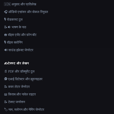
🇺🇳 अनुवाद और प्रतिलेख
🎧 ऑडियो एन्हांसर और वोकल रिमूवल
🎙️ पोडकास्ट टूल
📝🔉 भाषण के पाठ
☎️ वॉइस एजेंट और फ़ोन बॉट
🎙️ वॉइस क्लोनिंग
🔊 साउंड इफ़ेक्ट जेनरेटर
✍️
टेक्स्ट और लेखन
📄 PDF और डॉक्यूमेंट टूल
🕵️ एआई डिटेक्टर और ह्यूमनाइज़र
📝 कवर लेटर जेनरेटर
📖 किताब और नावेल राइटर
📝 टेक्स्ट जनरेशन
🏷️ नाम, स्लोगन और नेमिंग जेनरेटर