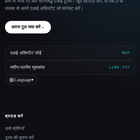
हाथ से जाँचे गए और श्रेणीबद्ध एआई टूल्स। खुद ब्राउज़ करें, या MCP के
माध्यम से अपने एआई असिस्टेंट को कनेक्ट करें।
अपना टूल जमा करें
→
एआई असिस्टेंट जोड़ें
MCP
मशीन-पठनीय सूचकांक
LLMS.TXT
Language
▾
ब्राउज़ करें
Site navigation
सभी श्रेणियाँ
टूल्स की तुलना करें