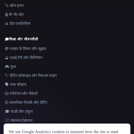
🔍 खोज इंजन
🤖💬 चैट बॉट
📊 डेटा एनालिसिस
🎓
शिक्षा और जीवनशैली
🎁 उपहार के विचार और सुझाव
🔮 एआई टैरो और डिविनेशन
🎮 जुआ
💘 डेटिंग प्रोफ़ाइल और पिकअप लाइन
🗣️ भाषा सीखना
🎲 मनोरंजन और नोवेल्टी
💞 सामाजिक नेटवर्क और डेटिंग
🎓 स्टडी और ट्यूटर
👩‍⚕️ स्वास्थ्य देखभाल
भाषा
We use Google Analytics cookies to measure how the site is used.
English
español
Français
Русский
简体中文