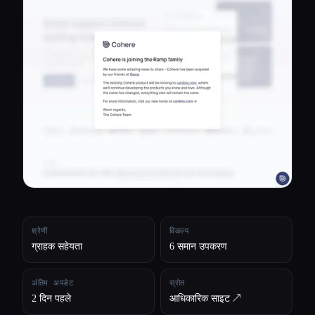
सभी श्रेणियाँ
हमारे बारे में
श्रेणी
विकल्प
ग्राहक सहेयता
6 समान उपकरण
अंतिम अपडेट
स्रोत
2 दिन पहले
आधिकारिक साइट ↗︎
Esc