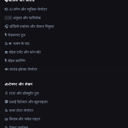
🎧
ऑडियो और आवाज़
🎼 AI सॉन्ग और म्यूज़िक जेनरेटर
🇺🇳 अनुवाद और प्रतिलेख
🎧 ऑडियो एन्हांसर और वोकल रिमूवल
🎙️ पोडकास्ट टूल
📝🔉 भाषण के पाठ
☎️ वॉइस एजेंट और फ़ोन बॉट
🎙️ वॉइस क्लोनिंग
🔊 साउंड इफ़ेक्ट जेनरेटर
✍️
टेक्स्ट और लेखन
📄 PDF और डॉक्यूमेंट टूल
🕵️ एआई डिटेक्टर और ह्यूमनाइज़र
📝 कवर लेटर जेनरेटर
📖 किताब और नावेल राइटर
📝 टेक्स्ट जनरेशन