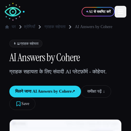
✦
AI से सबमिट करें
घर
श्रेणियाँ
ग्राहक सहेयता
AI Answers by Cohere
✍️
🎨
लेखक
डिज़ाइनर
👨‍💻
ग्राहक सहेयता
AI Answers by Cohere
💻
📈
डेवलपर्स
मार्केटर्स
ग्राहक सहायता के लिए संवादी AI प्लेटफ़ॉर्म - कोहेयर.
🎓
🎬
विद्यार्थी
क्रिएटर्स
मिलने जाना
AI Answers by Cohere
↗︎
समीक्षा पढ़ें ↓︎
Save
ब्लॉग
टूल्स की तुलना करें