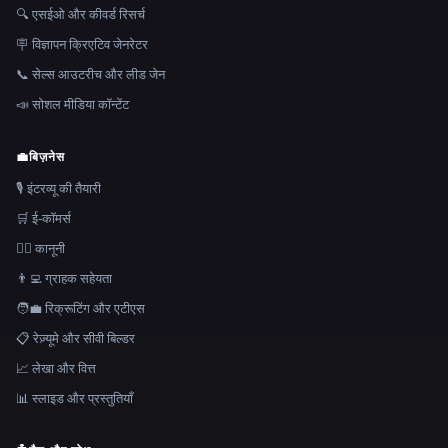
🔍 एसईओ और कीवर्ड रिसर्च
🪧 विज्ञापन क्रिएटिव जेनरेटर
📞 सेल्स आउटरीच और लीड जेन
📣 सोशल मीडिया कॉन्टेंट
💼
बिज़नेस
🎙️ इंटरव्यू की तैयारी
🛒 ई-कॉमर्स
👩‍⚖️ कानूनी
👨‍💻 ग्राहक सहेयता
🧑‍💼 रिक्रूटिंग और एटीएस
📋 रेज़्यूमे और सीवी बिल्डर
📈 लेखा और वित्त
📊 स्लाइड और प्रस्तुतियाँ