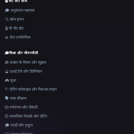
🤖
चैट और शोध
🎓 अनुसंधान सहायक
🔍 खोज इंजन
🤖💬 चैट बॉट
📊 डेटा एनालिसिस
🎓
शिक्षा और जीवनशैली
🎁 उपहार के विचार और सुझाव
🔮 एआई टैरो और डिविनेशन
🎮 जुआ
💘 डेटिंग प्रोफ़ाइल और पिकअप लाइन
🗣️ भाषा सीखना
🎲 मनोरंजन और नोवेल्टी
💞 सामाजिक नेटवर्क और डेटिंग
🎓 स्टडी और ट्यूटर