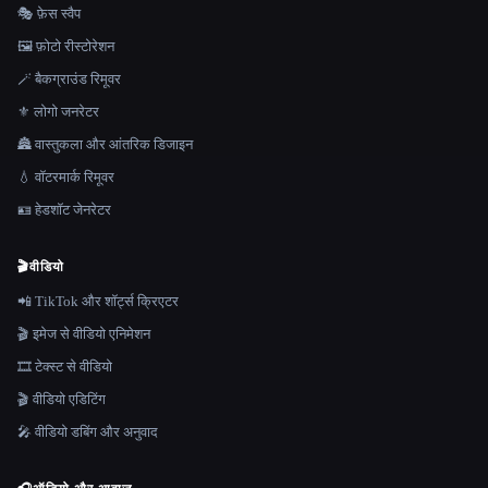
🎭 फ़ेस स्वैप
🖼️ फ़ोटो रीस्टोरेशन
🪄 बैकग्राउंड रिमूवर
⚜️ लोगो जनरेटर
🏯 वास्तुकला और आंतरिक डिजाइन
💧 वॉटरमार्क रिमूवर
🪪 हेडशॉट जेनरेटर
🎬
वीडियो
📲 TikTok और शॉर्ट्स क्रिएटर
🎬 इमेज से वीडियो एनिमेशन
🎞️ टेक्स्ट से वीडियो
🎬 वीडियो एडिटिंग
🎤 वीडियो डबिंग और अनुवाद