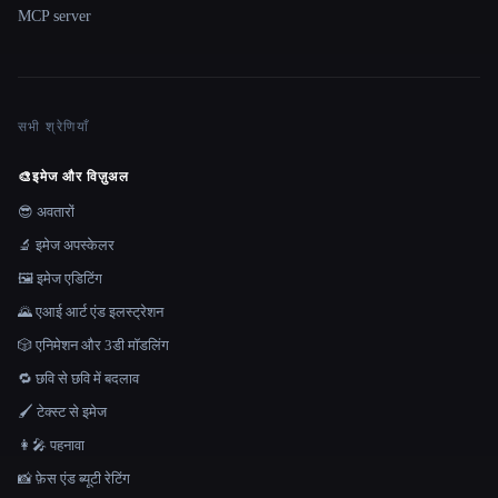
MCP server
सभी श्रेणियाँ
🎨
इमेज और विज़ुअल
😎 अवतारों
🔬 इमेज अपस्केलर
🖼️ इमेज एडिटिंग
🌄 एआई आर्ट एंड इलस्ट्रेशन
🎲 एनिमेशन और 3डी मॉडलिंग
🔁 छवि से छवि में बदलाव
🖌️ टेक्स्ट से इमेज
👩‍🎤 पहनावा
📸 फ़ेस एंड ब्यूटी रेटिंग