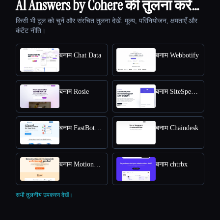
AI Answers by Cohere की तुलना करें…
किसी भी टूल को चुनें और संरचित तुलना देखें: मूल्य, परिनियोजन, क्षमताएँ और
कंटेंट नीति।
बनाम Chat Data
बनाम Webbotify
बनाम Rosie
बनाम SiteSpeakAI
बनाम FastBots.ai
बनाम Chaindesk
बनाम MotionShot
बनाम chtrbx
सभी तुलनीय उपकरण देखें।