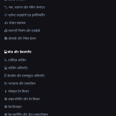
🏷️ नाम, स्लोगन और नेमिंग जेनरेटर
💡 प्रॉम्प्ट लाइब्रेरी एंड इंजीनियरिंग
✍️ लेखन सहायक
📠 सामग्री निर्माण और एसईओ
📚 होमवर्क और निबंध हेल्पर
💻
कोड और डेवलपमेंट
🦾 एजेंटिक कोडिंग
💻 कोडिंग असिस्टेंट
🗄️ डेटाबेस और एसक्यूएल असिस्टेंट
🔌 प्लगइन्स और एक्सटेंशन
📱 मोबाइल ऐप बिल्डर
🛠️ वाइब कोडिंग और ऐप बिल्डर
🕸 वेब डिजाइन
🕸️ वेब स्क्रैपिंग और डेटा एक्सट्रैक्शन