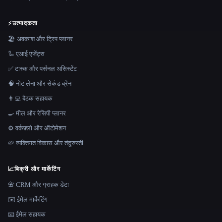
⚡
उत्पादकता
🏖 अवकाश और ट्रिप प्लानर
🦾 एआई एजेंट्स
✅ टास्क और पर्सनल असिस्टेंट
🧠 नोट लेना और सेकंड ब्रेन
👨‍💻 बैठक सहायक
🍳 मील और रेसिपी प्लानर
⚙️ वर्कफ़्लो और ऑटोमेशन
🌱 व्यक्तिगत विकास और तंदुरुस्ती
📈
बिक्री और मार्केटिंग
📇 CRM और ग्राहक डेटा
✉️ ईमेल मार्केटिंग
📧 ईमेल सहायक