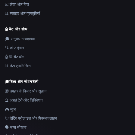
📈 लेखा और वित्त
📊 स्लाइड और प्रस्तुतियाँ
🤖
चैट और शोध
🎓 अनुसंधान सहायक
🔍 खोज इंजन
🤖💬 चैट बॉट
📊 डेटा एनालिसिस
🎓
शिक्षा और जीवनशैली
🎁 उपहार के विचार और सुझाव
🔮 एआई टैरो और डिविनेशन
🎮 जुआ
💘 डेटिंग प्रोफ़ाइल और पिकअप लाइन
🗣️ भाषा सीखना