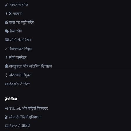
🖌️ टेक्स्ट से इमेज
👩‍🎤 पहनावा
📸 फ़ेस एंड ब्यूटी रेटिंग
🎭 फ़ेस स्वैप
🖼️ फ़ोटो रीस्टोरेशन
🪄 बैकग्राउंड रिमूवर
⚜️ लोगो जनरेटर
🏯 वास्तुकला और आंतरिक डिजाइन
💧 वॉटरमार्क रिमूवर
🪪 हेडशॉट जेनरेटर
🎬
वीडियो
📲 TikTok और शॉर्ट्स क्रिएटर
🎬 इमेज से वीडियो एनिमेशन
🎞️ टेक्स्ट से वीडियो