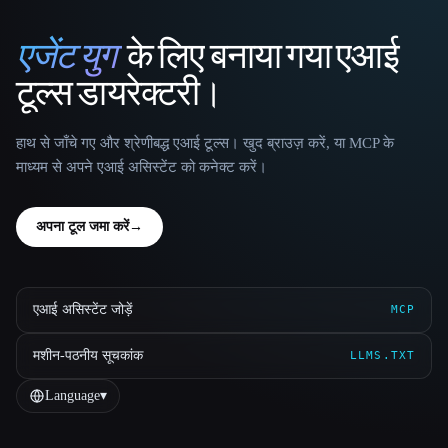
एजेंट युग
के लिए बनाया गया एआई
That AI Collection
टूल्स डायरेक्टरी।
हाथ से जाँचे गए और श्रेणीबद्ध एआई टूल्स। खुद ब्राउज़ करें, या MCP के
माध्यम से अपने एआई असिस्टेंट को कनेक्ट करें।
अपना टूल जमा करें
→
एआई असिस्टेंट जोड़ें
MCP
मशीन-पठनीय सूचकांक
LLMS.TXT
Language
▾