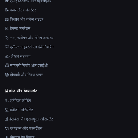
🕵️ एआई डिटेक्टर और ह्यूमनाइज़र
📝 कवर लेटर जेनरेटर
📖 किताब और नावेल राइटर
📝 टेक्स्ट जनरेशन
🏷️ नाम, स्लोगन और नेमिंग जेनरेटर
💡 प्रॉम्प्ट लाइब्रेरी एंड इंजीनियरिंग
✍️ लेखन सहायक
📠 सामग्री निर्माण और एसईओ
📚 होमवर्क और निबंध हेल्पर
💻
कोड और डेवलपमेंट
🦾 एजेंटिक कोडिंग
💻 कोडिंग असिस्टेंट
🗄️ डेटाबेस और एसक्यूएल असिस्टेंट
🔌 प्लगइन्स और एक्सटेंशन
📱 मोबाइल ऐप बिल्डर