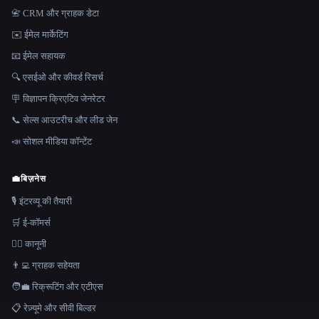
📇 CRM और ग्राहक डेटा
✉️ ईमेल मार्केटिंग
📧 ईमेल सहायक
🔍 एसईओ और कीवर्ड रिसर्च
🪧 विज्ञापन क्रिएटिव जेनरेटर
📞 सेल्स आउटरीच और लीड जेन
📣 सोशल मीडिया कॉन्टेंट
💼
बिज़नेस
🎙️ इंटरव्यू की तैयारी
🛒 ई-कॉमर्स
👩‍⚖️ कानूनी
👨‍💻 ग्राहक सहेयता
🧑‍💼 रिक्रूटिंग और एटीएस
📋 रेज़्यूमे और सीवी बिल्डर