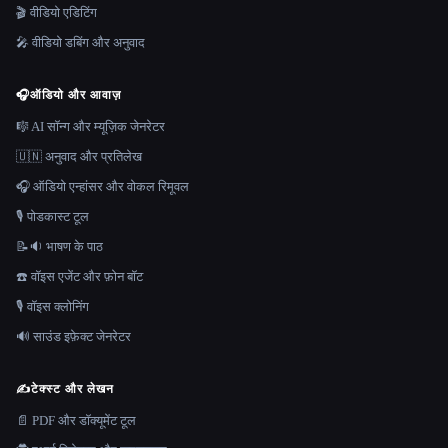
🎬 वीडियो एडिटिंग
🎤 वीडियो डबिंग और अनुवाद
🎧
ऑडियो और आवाज़
🎼 AI सॉन्ग और म्यूज़िक जेनरेटर
🇺🇳 अनुवाद और प्रतिलेख
🎧 ऑडियो एन्हांसर और वोकल रिमूवल
🎙️ पोडकास्ट टूल
📝🔉 भाषण के पाठ
☎️ वॉइस एजेंट और फ़ोन बॉट
🎙️ वॉइस क्लोनिंग
🔊 साउंड इफ़ेक्ट जेनरेटर
✍️
टेक्स्ट और लेखन
📄 PDF और डॉक्यूमेंट टूल