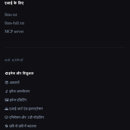
एआई के लिए
llms.txt
llms-full.txt
MCP server
सभी श्रेणियाँ
🎨
इमेज और विज़ुअल
😎 अवतारों
🔬 इमेज अपस्केलर
🖼️ इमेज एडिटिंग
🌄 एआई आर्ट एंड इलस्ट्रेशन
🎲 एनिमेशन और 3डी मॉडलिंग
🔁 छवि से छवि में बदलाव