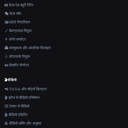
📸 फ़ेस एंड ब्यूटी रेटिंग
🎭 फ़ेस स्वैप
🖼️ फ़ोटो रीस्टोरेशन
🪄 बैकग्राउंड रिमूवर
⚜️ लोगो जनरेटर
🏯 वास्तुकला और आंतरिक डिजाइन
💧 वॉटरमार्क रिमूवर
🪪 हेडशॉट जेनरेटर
🎬
वीडियो
📲 TikTok और शॉर्ट्स क्रिएटर
🎬 इमेज से वीडियो एनिमेशन
🎞️ टेक्स्ट से वीडियो
🎬 वीडियो एडिटिंग
🎤 वीडियो डबिंग और अनुवाद