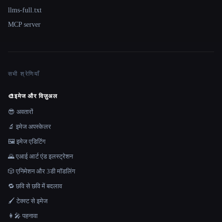
llms-full.txt
MCP server
सभी श्रेणियाँ
🎨
इमेज और विज़ुअल
😎 अवतारों
🔬 इमेज अपस्केलर
🖼️ इमेज एडिटिंग
🌄 एआई आर्ट एंड इलस्ट्रेशन
🎲 एनिमेशन और 3डी मॉडलिंग
🔁 छवि से छवि में बदलाव
🖌️ टेक्स्ट से इमेज
👩‍🎤 पहनावा