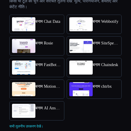
किसी भी टूल को चुनें और संरचित तुलना देखें: मूल्य, परिनियोजन, क्षमताएँ और
कंटेंट नीति।
बनाम Chat Data
बनाम Webbotify
बनाम Rosie
बनाम SiteSpeakAI
बनाम FastBots.ai
बनाम Chaindesk
बनाम MotionShot
बनाम chtrbx
बनाम AI Answers by Cohere
सभी तुलनीय उपकरण देखें।