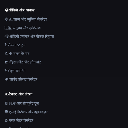
🎧
ऑडियो और आवाज़
🎼 AI सॉन्ग और म्यूज़िक जेनरेटर
🇺🇳 अनुवाद और प्रतिलेख
🎧 ऑडियो एन्हांसर और वोकल रिमूवल
🎙️ पोडकास्ट टूल
📝🔉 भाषण के पाठ
☎️ वॉइस एजेंट और फ़ोन बॉट
🎙️ वॉइस क्लोनिंग
🔊 साउंड इफ़ेक्ट जेनरेटर
✍️
टेक्स्ट और लेखन
📄 PDF और डॉक्यूमेंट टूल
🕵️ एआई डिटेक्टर और ह्यूमनाइज़र
📝 कवर लेटर जेनरेटर