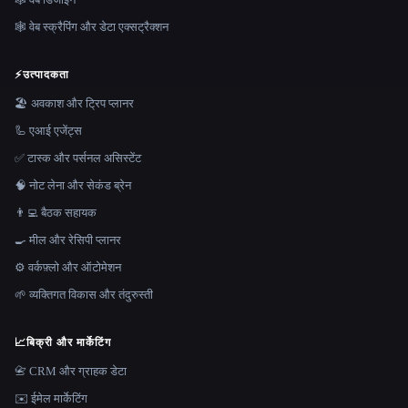
🕸️ वेब स्क्रैपिंग और डेटा एक्सट्रैक्शन
⚡
उत्पादकता
🏖 अवकाश और ट्रिप प्लानर
🦾 एआई एजेंट्स
✅ टास्क और पर्सनल असिस्टेंट
🧠 नोट लेना और सेकंड ब्रेन
👨‍💻 बैठक सहायक
🍳 मील और रेसिपी प्लानर
⚙️ वर्कफ़्लो और ऑटोमेशन
🌱 व्यक्तिगत विकास और तंदुरुस्ती
📈
बिक्री और मार्केटिंग
📇 CRM और ग्राहक डेटा
✉️ ईमेल मार्केटिंग