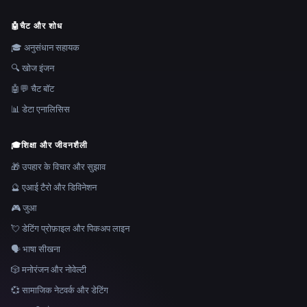
🤖
चैट और शोध
🎓 अनुसंधान सहायक
🔍 खोज इंजन
🤖💬 चैट बॉट
📊 डेटा एनालिसिस
🎓
शिक्षा और जीवनशैली
🎁 उपहार के विचार और सुझाव
🔮 एआई टैरो और डिविनेशन
🎮 जुआ
💘 डेटिंग प्रोफ़ाइल और पिकअप लाइन
🗣️ भाषा सीखना
🎲 मनोरंजन और नोवेल्टी
💞 सामाजिक नेटवर्क और डेटिंग