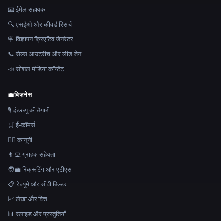
📧 ईमेल सहायक
🔍 एसईओ और कीवर्ड रिसर्च
🪧 विज्ञापन क्रिएटिव जेनरेटर
📞 सेल्स आउटरीच और लीड जेन
📣 सोशल मीडिया कॉन्टेंट
💼
बिज़नेस
🎙️ इंटरव्यू की तैयारी
🛒 ई-कॉमर्स
👩‍⚖️ कानूनी
👨‍💻 ग्राहक सहेयता
🧑‍💼 रिक्रूटिंग और एटीएस
📋 रेज़्यूमे और सीवी बिल्डर
📈 लेखा और वित्त
📊 स्लाइड और प्रस्तुतियाँ