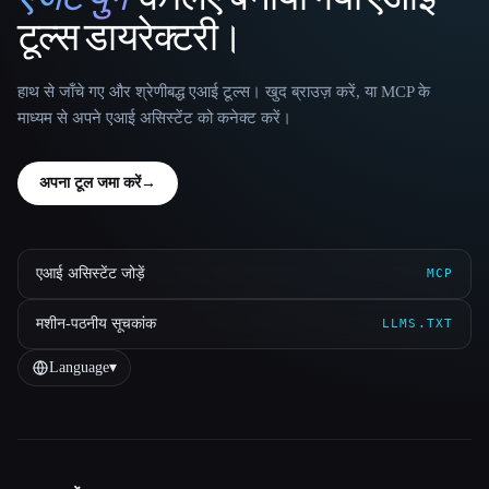
That AI Collection
टूल्स डायरेक्टरी।
हाथ से जाँचे गए और श्रेणीबद्ध एआई टूल्स। खुद ब्राउज़ करें, या MCP के
माध्यम से अपने एआई असिस्टेंट को कनेक्ट करें।
अपना टूल जमा करें
→
एआई असिस्टेंट जोड़ें
MCP
मशीन-पठनीय सूचकांक
LLMS.TXT
Language
▾