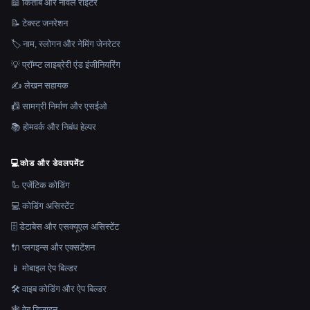
📖 किताब और नावेल राइटर
📝 टेक्स्ट जनरेशन
🏷️ नाम, स्लोगन और नेमिंग जेनरेटर
💡 प्रॉम्प्ट लाइब्रेरी एंड इंजीनियरिंग
✍️ लेखन सहायक
📠 सामग्री निर्माण और एसईओ
📚 होमवर्क और निबंध हेल्पर
💻
कोड और डेवलपमेंट
🦾 एजेंटिक कोडिंग
💻 कोडिंग असिस्टेंट
🗄️ डेटाबेस और एसक्यूएल असिस्टेंट
🔌 प्लगइन्स और एक्सटेंशन
📱 मोबाइल ऐप बिल्डर
🛠️ वाइब कोडिंग और ऐप बिल्डर
🕸 वेब डिजाइन