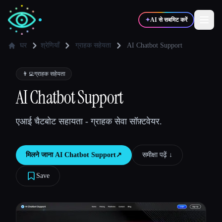
✦
AI से सबमिट करें
घर
श्रेणियाँ
ग्राहक सहेयता
AI Chatbot Support
✍️
🎨
लेखक
डिज़ाइनर
👨‍💻
ग्राहक सहेयता
AI Chatbot Support
💻
📈
डेवलपर्स
मार्केटर्स
एआई चैटबोट सहायता - ग्राहक सेवा सॉफ़्टवेयर.
🎓
🎬
विद्यार्थी
क्रिएटर्स
मिलने जाना
AI Chatbot Support
↗︎
समीक्षा पढ़ें ↓︎
Save
ब्लॉग
टूल्स की तुलना करें