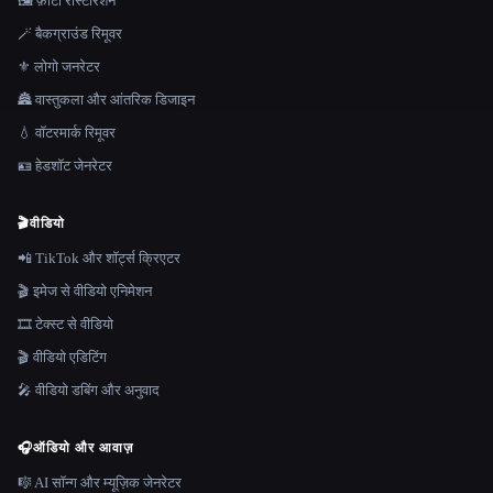
🖼️ फ़ोटो रीस्टोरेशन
🪄 बैकग्राउंड रिमूवर
⚜️ लोगो जनरेटर
🏯 वास्तुकला और आंतरिक डिजाइन
💧 वॉटरमार्क रिमूवर
🪪 हेडशॉट जेनरेटर
🎬
वीडियो
📲 TikTok और शॉर्ट्स क्रिएटर
🎬 इमेज से वीडियो एनिमेशन
🎞️ टेक्स्ट से वीडियो
🎬 वीडियो एडिटिंग
🎤 वीडियो डबिंग और अनुवाद
🎧
ऑडियो और आवाज़
🎼 AI सॉन्ग और म्यूज़िक जेनरेटर