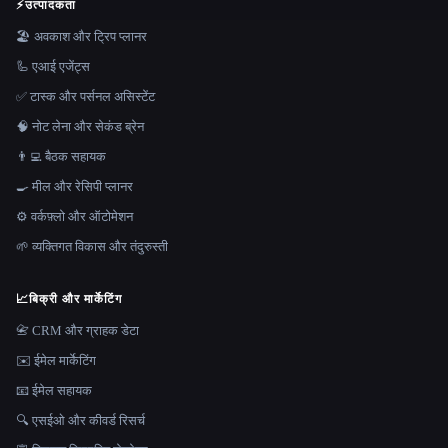
⚡
उत्पादकता
🏖 अवकाश और ट्रिप प्लानर
🦾 एआई एजेंट्स
✅ टास्क और पर्सनल असिस्टेंट
🧠 नोट लेना और सेकंड ब्रेन
👨‍💻 बैठक सहायक
🍳 मील और रेसिपी प्लानर
⚙️ वर्कफ़्लो और ऑटोमेशन
🌱 व्यक्तिगत विकास और तंदुरुस्ती
📈
बिक्री और मार्केटिंग
📇 CRM और ग्राहक डेटा
✉️ ईमेल मार्केटिंग
📧 ईमेल सहायक
🔍 एसईओ और कीवर्ड रिसर्च