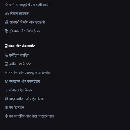
💡 प्रॉम्प्ट लाइब्रेरी एंड इंजीनियरिंग
✍️ लेखन सहायक
📠 सामग्री निर्माण और एसईओ
📚 होमवर्क और निबंध हेल्पर
💻
कोड और डेवलपमेंट
🦾 एजेंटिक कोडिंग
💻 कोडिंग असिस्टेंट
🗄️ डेटाबेस और एसक्यूएल असिस्टेंट
🔌 प्लगइन्स और एक्सटेंशन
📱 मोबाइल ऐप बिल्डर
🛠️ वाइब कोडिंग और ऐप बिल्डर
🕸 वेब डिजाइन
🕸️ वेब स्क्रैपिंग और डेटा एक्सट्रैक्शन