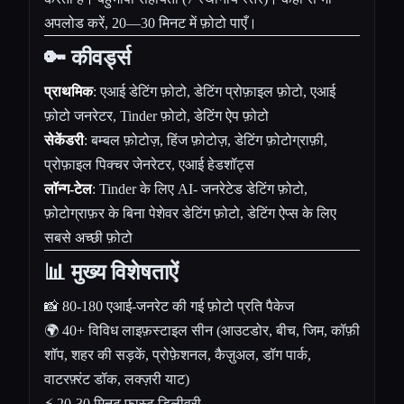
अपलोड करें, 20—30 मिनट में फ़ोटो पाएँ।
🔑 कीवर्ड्स
प्राथमिक
: एआई डेटिंग फ़ोटो, डेटिंग प्रोफ़ाइल फ़ोटो, एआई
फ़ोटो जनरेटर, Tinder फ़ोटो, डेटिंग ऐप फ़ोटो
सेकेंडरी
: बम्बल फ़ोटोज़, हिंज फ़ोटोज़, डेटिंग फ़ोटोग्राफ़ी,
प्रोफ़ाइल पिक्चर जेनरेटर, एआई हेडशॉट्स
लॉन्ग-टेल
: Tinder के लिए AI- जनरेटेड डेटिंग फ़ोटो,
फ़ोटोग्राफ़र के बिना पेशेवर डेटिंग फ़ोटो, डेटिंग ऐप्स के लिए
सबसे अच्छी फ़ोटो
📊 मुख्य विशेषताऐं
📸 80-180 एआई-जनरेट की गई फ़ोटो प्रति पैकेज
🌍 40+ विविध लाइफ़स्टाइल सीन (आउटडोर, बीच, जिम, कॉफ़ी
शॉप, शहर की सड़कें, प्रोफ़ेशनल, कैज़ुअल, डॉग पार्क,
वाटरफ़्रंट डॉक, लक्ज़री याट)
⚡ 20-30 मिनट फ़ास्ट डिलीवरी