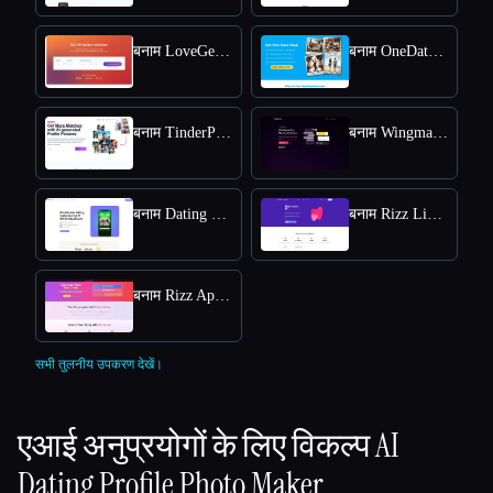
बनाम LoveGenius
बनाम OneDateIdea
बनाम TinderProfile AI
बनाम WingmanX
बनाम Dating Photo AI
बनाम Rizz Lines AI
बनाम Rizz App AI
सभी तुलनीय उपकरण देखें।
एआई अनुप्रयोगों के लिए विकल्प
AI
Dating Profile Photo Maker