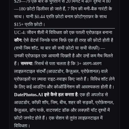
$29—79 एक बार के भुगतान से 20 मिनट में 40+ दृश्यों में 80
—180 फ़ोटो डिलीवर हो जाते हैं, 7 दिन की मनी-बैक गारंटी के
साथ। यानी $0.44 प्रति फ़ोटो बनाम फ़ोटोग्राफ़र के साथ
$15+ प्रति फ़ोटो।
UC-4: जीवन शैली में विविधता को एक पतली प्रोफ़ाइल बनाना
कौन
: ऐसे डेटर्स जिनके पास सिर्फ़ एक ही तरह की फ़ोटो होती है
(सभी जिम शॉट, या बार की सभी फ़ोटो या सभी सेल्फ़ी) —
उनकी प्रोफ़ाइल एक आयामी दिखती है और उन्हें कम मैच मिलते
हैं।
समस्या
: रिसर्च से पता चलता है कि 3+ अलग-अलग
लाइफ़स्टाइल संदर्भों (आउटडोर, कैज़ुअल, प्रोफ़ेशनल) वाले
प्रोफ़ाइलों पर ज़्यादा राइट-स्वाइप किए जाते हैं। विविध शॉट लेने
के लिए कई आउटिंग और कोऑर्डिनेशन की आवश्यकता होती है।
DatePhotos.AI इसे कैसे हल करता है
: एक ही अपलोड से
आउटडोर, कॉफ़ी शॉप, जिम, बीच, शहर की सड़कों, प्रोफ़ेशनल,
कैज़ुअल, डॉग पार्क, वाटरफ़्रंट डॉक और लक्ज़री यॉट दृश्यों में
फ़ोटो जनरेट होते हैं। एक सेशन से तुरंत लाइफ़स्टाइल में
विविधता।