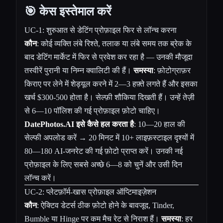
🎯 केस इस्तेमाल करें
UC-1: शुरुआत से डेटिंग प्रोफ़ाइल फिर से लॉन्च करना
कौन
: कोई व्यक्ति लंबे रिश्ते, तलाक या लंबे समय तक ब्रेक के
बाद डेटिंग मार्केट में फिर से प्रवेश कर रहा है — उनकी मौजूदा
तस्वीरें पुरानी या निम्न क्वालिटी की हैं।
समस्या
: फ़ोटोग्राफ़र
किराए पर लेने में शेड्यूल करने में 2—3 हफ़्ते लगते हैं और इसका
खर्च $300-500 होता है। सेल्फ़ी शौकिया दिखती हैं। उन्हें तेज़ी
से 6—10 पॉलिश की गई प्रोफ़ाइल फ़ोटो चाहिए।
DatePhotos.AI इसे कैसे हल करता है
: 10—20 हाल की
सेल्फी अपलोड करें → 20 मिनट में 10+ लाइफ़स्टाइल दृश्यों में
80—180 AI-जनरेट की गई फ़ोटो प्राप्त करें। उनकी नई
प्रोफ़ाइल के लिए सबसे अच्छे 6—8 को चुनें और उसी दिन
लॉन्च करें।
UC-2: प्लेटफ़ॉर्म-खास प्रोफ़ाइल ऑप्टिमाइज़ेशन
कौन
: ऐक्टिव डेटर्स ठीक फ़ोटो होने के बावजूद, Tinder,
Bumble या Hinge पर कम मैच रेट से निराश हैं।
समस्या
: हर