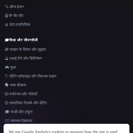
🔍 खोज इंजन
🤖💬 चैट बॉट
📊 डेटा एनालिसिस
🎓
शिक्षा और जीवनशैली
🎁 उपहार के विचार और सुझाव
🔮 एआई टैरो और डिविनेशन
🎮 जुआ
💘 डेटिंग प्रोफ़ाइल और पिकअप लाइन
🗣️ भाषा सीखना
🎲 मनोरंजन और नोवेल्टी
💞 सामाजिक नेटवर्क और डेटिंग
🎓 स्टडी और ट्यूटर
👩‍⚕️ स्वास्थ्य देखभाल
भाषा
We use Google Analytics cookies to measure how the site is used.
English
español
Français
Русский
简体中文