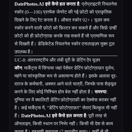
DatePhotos.AI इसे कैसे हल करता है
: प्रोप्राइटरी रियलनेस
स्कोर (0—100) प्रत्येक जेनरेट की गई फ़ोटो को प्राकृतिक
दिखने के लिए रेट करता है। औसत स्कोर 92+। यूज़र कम
स्कोर करने वाली फ़ोटो को फ़िल्टर कर सकते हैं और सिर्फ़ उन्हीं
फ़ोटो को ही फ़ोटोग्राफ़ करके रख सकते हैं जो प्रामाणिक रूप
से दिखती हैं। डेडिकेटेड
रियलनेस स्कोर एनालाइज़र
मुफ़्त टूल
उपलब्ध है।
UC-8: अंतरराष्ट्रीय और लंबी दूरी के डेटिंग ऐप यूज़र
कौन
: मार्केट्स में सिंगल्स जहां पेशेवर डेटिंग फ़ोटोग्राफ़र दुर्लभ,
महंगे या सांस्कृतिक रूप से असामान्य होते हैं। इसके अलावा दूर-
दराज के कर्मचारी, अक्सर आने वाले यात्री, जिनके पास शेड्यूल
करने के लिए कोई निश्चित होम बेस नहीं होता है।
समस्या
:
दुनिया भर में क्वालिटी डेटिंग फ़ोटोग्राफ़ी का ऐक्सेस बराबर नहीं
है। कई मार्केट्स में, “डेटिंग फ़ोटोग्राफ़र” सेवाएं बिल्कुल भी नहीं
हैं।
DatePhotos.AI इसे कैसे हल करता है
: पूरी तरह से
ऑनलाइन, किसी स्थान पर निर्भर नहीं। किसी भी देश से काम
करता है। बहुभाषी सहायता (7 स्थानीय स्तर)। कहीं से भी