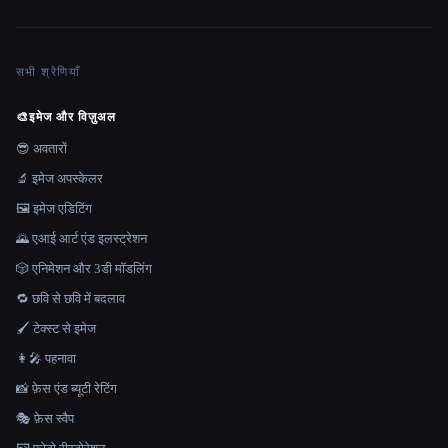
सभी श्रेणियाँ
🎨
इमेज और विज़ुअल
😎 अवतारों
🔬 इमेज अपस्केलर
🖼️ इमेज एडिटिंग
🌄 एआई आर्ट एंड इलस्ट्रेशन
🎲 एनिमेशन और 3डी मॉडलिंग
🔁 छवि से छवि में बदलाव
🖌️ टेक्स्ट से इमेज
👩‍🎤 पहनावा
📸 फ़ेस एंड ब्यूटी रेटिंग
🎭 फ़ेस स्वैप