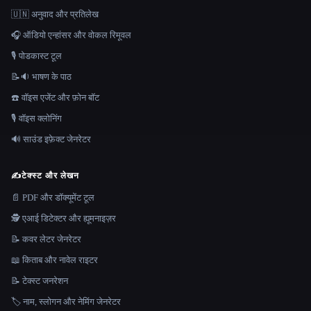
🇺🇳 अनुवाद और प्रतिलेख
🎧 ऑडियो एन्हांसर और वोकल रिमूवल
🎙️ पोडकास्ट टूल
📝🔉 भाषण के पाठ
☎️ वॉइस एजेंट और फ़ोन बॉट
🎙️ वॉइस क्लोनिंग
🔊 साउंड इफ़ेक्ट जेनरेटर
✍️
टेक्स्ट और लेखन
📄 PDF और डॉक्यूमेंट टूल
🕵️ एआई डिटेक्टर और ह्यूमनाइज़र
📝 कवर लेटर जेनरेटर
📖 किताब और नावेल राइटर
📝 टेक्स्ट जनरेशन
🏷️ नाम, स्लोगन और नेमिंग जेनरेटर