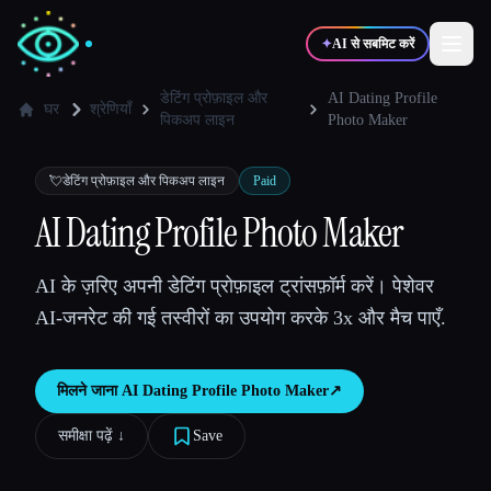
✦
AI से सबमिट करें
डेटिंग प्रोफ़ाइल और
AI Dating Profile
घर
श्रेणियाँ
पिकअप लाइन
Photo Maker
✍️
🎨
लेखक
डिज़ाइनर
💘
डेटिंग प्रोफ़ाइल और पिकअप लाइन
Paid
AI Dating Profile Photo Maker
💻
📈
डेवलपर्स
मार्केटर्स
AI के ज़रिए अपनी डेटिंग प्रोफ़ाइल ट्रांसफ़ॉर्म करें। पेशेवर
🎓
🎬
विद्यार्थी
क्रिएटर्स
AI-जनरेट की गई तस्वीरों का उपयोग करके 3x और मैच पाएँ.
मिलने जाना
AI Dating Profile Photo Maker
↗︎
ब्लॉग
समीक्षा पढ़ें ↓︎
Save
टूल्स की तुलना करें