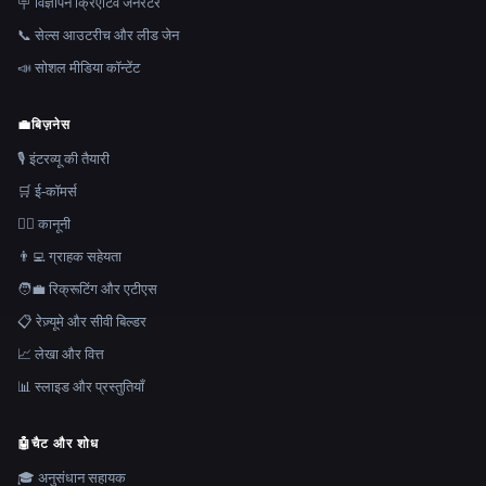
🪧 विज्ञापन क्रिएटिव जेनरेटर
📞 सेल्स आउटरीच और लीड जेन
📣 सोशल मीडिया कॉन्टेंट
💼
बिज़नेस
🎙️ इंटरव्यू की तैयारी
🛒 ई-कॉमर्स
👩‍⚖️ कानूनी
👨‍💻 ग्राहक सहेयता
🧑‍💼 रिक्रूटिंग और एटीएस
📋 रेज़्यूमे और सीवी बिल्डर
📈 लेखा और वित्त
📊 स्लाइड और प्रस्तुतियाँ
🤖
चैट और शोध
🎓 अनुसंधान सहायक