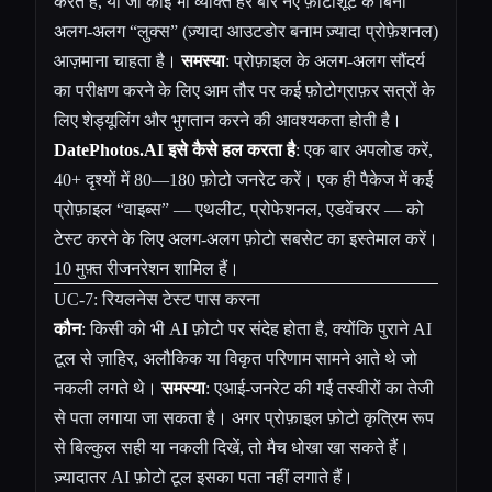
करते हैं, या जो कोई भी व्यक्ति हर बार नए फ़ोटोशूट के बिना
अलग-अलग “लुक्स” (ज़्यादा आउटडोर बनाम ज़्यादा प्रोफ़ेशनल)
आज़माना चाहता है।
समस्या
: प्रोफ़ाइल के अलग-अलग सौंदर्य
का परीक्षण करने के लिए आम तौर पर कई फ़ोटोग्राफ़र सत्रों के
लिए शेड्यूलिंग और भुगतान करने की आवश्यकता होती है।
DatePhotos.AI इसे कैसे हल करता है
: एक बार अपलोड करें,
40+ दृश्यों में 80—180 फ़ोटो जनरेट करें। एक ही पैकेज में कई
प्रोफ़ाइल “वाइब्स” — एथलीट, प्रोफेशनल, एडवेंचरर — को
टेस्ट करने के लिए अलग-अलग फ़ोटो सबसेट का इस्तेमाल करें।
10 मुफ़्त रीजनरेशन शामिल हैं।
UC-7: रियलनेस टेस्ट पास करना
कौन
: किसी को भी AI फ़ोटो पर संदेह होता है, क्योंकि पुराने AI
टूल से ज़ाहिर, अलौकिक या विकृत परिणाम सामने आते थे जो
नकली लगते थे।
समस्या
: एआई-जनरेट की गई तस्वीरों का तेजी
से पता लगाया जा सकता है। अगर प्रोफ़ाइल फ़ोटो कृत्रिम रूप
से बिल्कुल सही या नकली दिखें, तो मैच धोखा खा सकते हैं।
ज़्यादातर AI फ़ोटो टूल इसका पता नहीं लगाते हैं।