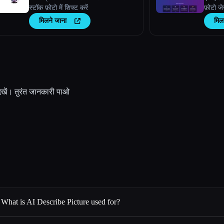
स्टॉक फ़ोटो में शिफ्ट करें
फ़ोटो जेन
मिलने जाना
मिल
देखें। तुरंत जानकारी पाओ
What is AI Describe Picture used for?