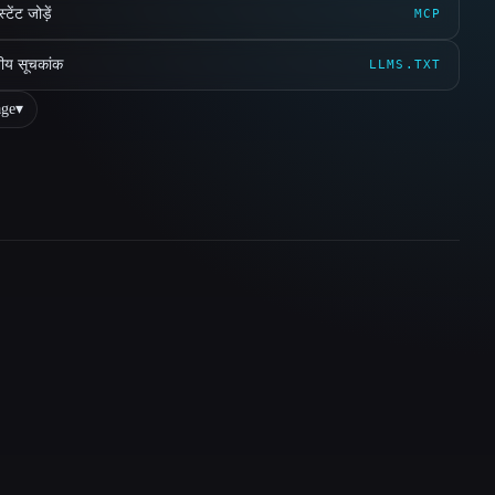
ेंट जोड़ें
MCP
ीय सूचकांक
LLMS.TXT
ge
▾