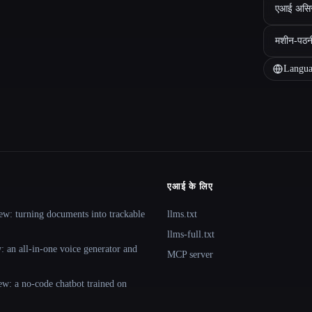
एआई असिस्ट
मशीन-पठन
Langua
एआई के लिए
ew: turning documents into trackable
llms.txt
llms-full.txt
 an all-in-one voice generator and
MCP server
ew: a no-code chatbot trained on