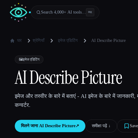
Search 4,000+ AI tools…
⌘
K
घर
श्रेणियाँ
इमेज एडिटिंग
AI Describe Picture
🖼️
इमेज एडिटिंग
AI Describe Picture
इमेज और तस्वीर के बारे में बताएं - AI इमेज के बारे में जानकारी,
कन्वर्टर.
मिलने जाना
AI Describe Picture
↗︎
समीक्षा पढ़ें ↓︎
Save