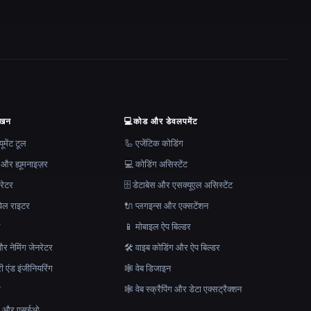
ेखन
💻
कोड और डेवलपमेंट
मेंट टूल
🦾 एजेंटिक कोडिंग
 और ह्यूमनाइज़र
💻 कोडिंग असिस्टेंट
रेटर
🗄️ डेटाबेस और एसक्यूएल असिस्टेंट
ेल राइटर
🔌 प्लगइन्स और एक्सटेंशन
न
📱 मोबाइल ऐप बिल्डर
र नेमिंग जेनरेटर
🛠️ वाइब कोडिंग और ऐप बिल्डर
ेरी एंड इंजीनियरिंग
🕸 वेब डिजाइन
क
🕸️ वेब स्क्रैपिंग और डेटा एक्सट्रैक्शन
माण और एसईओ