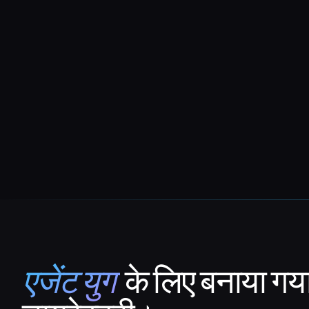
एजेंट युग
के लिए बनाया गय
That AI Collection