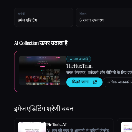
श्रेणी
विकल्प
इमेज एडिटिंग
6 समान उपकरण
Esc
AI Collection ऊपर उठाता है
★
ऊपर उठाता है
TheFluxTrain
संगत कैरेक्टर, वर्कफ़्लो और वीडियो के लिए ए
मिलने जाना
अधिक जानकारी
इमेज एडिटिंग
श्रेणी चयन
PicTools.AI
AI टूल की मदद से आसानी से छवियाँ जेनरेट