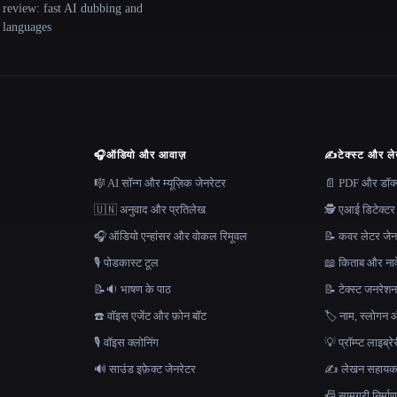
 review: fast AI dubbing and
+ languages
🎧
ऑडियो और आवाज़
✍️
टेक्स्ट और ल
🎼 AI सॉन्ग और म्यूज़िक जेनरेटर
📄 PDF और डॉक्यू
🇺🇳 अनुवाद और प्रतिलेख
🕵️ एआई डिटेक्टर
🎧 ऑडियो एन्हांसर और वोकल रिमूवल
📝 कवर लेटर जेन
🎙️ पोडकास्ट टूल
📖 किताब और नाव
📝🔉 भाषण के पाठ
📝 टेक्स्ट जनरेश
☎️ वॉइस एजेंट और फ़ोन बॉट
🏷️ नाम, स्लोगन औ
🎙️ वॉइस क्लोनिंग
💡 प्रॉम्प्ट लाइब्र
🔊 साउंड इफ़ेक्ट जेनरेटर
✍️ लेखन सहाय
📠 सामग्री निर्