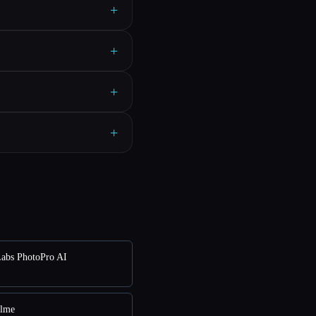
+
+
+
+
abs PhotoPro AI
alme