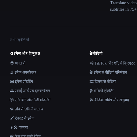
Translate.video
subtitles in 75
सभी श्रेणियाँ
🎨
इमेज और विज़ुअल
🎬
वीडियो
😎 अवतारों
📲 TikTok और शॉर्ट्स क्रिएटर
🔬 इमेज अपस्केलर
🎬 इमेज से वीडियो एनिमेशन
🖼️ इमेज एडिटिंग
🎞️ टेक्स्ट से वीडियो
🌄 एआई आर्ट एंड इलस्ट्रेशन
🎬 वीडियो एडिटिंग
🎲 एनिमेशन और 3डी मॉडलिंग
🎤 वीडियो डबिंग और अनुवाद
🔁 छवि से छवि में बदलाव
🖌️ टेक्स्ट से इमेज
👩‍🎤 पहनावा
📸 फ़ेस एंड ब्यूटी रेटिंग