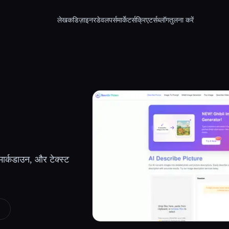
लेखक
डिज़ाइनर
डेवलपर्स
मार्केटर्स
क्रिएटर्स
ब्लॉग
तुलना करें
 मार्कडाउन, और टेक्स्ट