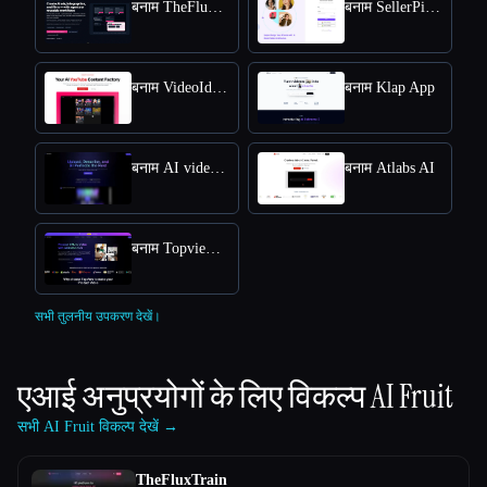
बनाम TheFluxTrain
बनाम SellerPic AI
बनाम VideoIdeas AI
बनाम Klap App
बनाम AI video editor
बनाम Atlabs AI
बनाम Topview AI URL to Video
सभी तुलनीय उपकरण देखें।
एआई अनुप्रयोगों के लिए विकल्प
AI Fruit
सभी AI Fruit विकल्प देखें →
TheFluxTrain