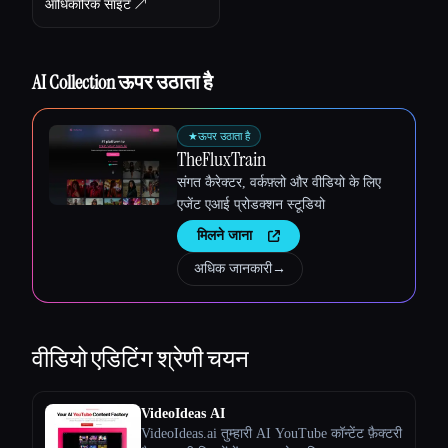
आधिकारिक साइट ↗︎
AI Collection ऊपर उठाता है
★
ऊपर उठाता है
Esc
TheFluxTrain
संगत कैरेक्टर, वर्कफ़्लो और वीडियो के लिए
एजेंट एआई प्रोडक्शन स्टूडियो
मिलने जाना
अधिक जानकारी
→
वीडियो एडिटिंग
श्रेणी चयन
VideoIdeas AI
VideoIdeas.ai तुम्हारी AI YouTube कॉन्टेंट फ़ैक्टरी