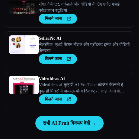
संगत कैरेक्टर, वर्कफ़्लो और वीडियो के लिए एजेंट एआई
प्रोडक्शन स्टूडियो
मिलने जाना
SellerPic AI
सेलरपिक: एआई फ़ैशन मॉडल और प्रॉडक्ट इमेज और वीडियो
जेनरेटर
मिलने जाना
VideoIdeas AI
VideoIdeas.ai तुम्हारी AI YouTube कॉन्टेंट फ़ैक्टरी है।
कुछ ही मिनटों में वायरल-योग्य स्क्रिप्ट्स, ताज़ा वीडियो
आइडिया और आकर्षक कॉन्टेंट जेनरेट करें।
मिलने जाना
सभी AI Fruit विकल्प देखें →