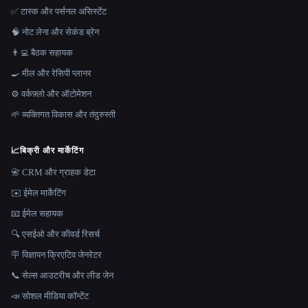
✅ टास्क और पर्सनल असिस्टेंट
🧠 नोट लेना और सेकंड ब्रेन
👨‍💻 बैठक सहायक
🍳 मील और रेसिपी प्लानर
⚙️ वर्कफ़्लो और ऑटोमेशन
🌱 व्यक्तिगत विकास और तंदुरुस्ती
📈
बिक्री और मार्केटिंग
📇 CRM और ग्राहक डेटा
✉️ ईमेल मार्केटिंग
📧 ईमेल सहायक
🔍 एसईओ और कीवर्ड रिसर्च
🪧 विज्ञापन क्रिएटिव जेनरेटर
📞 सेल्स आउटरीच और लीड जेन
📣 सोशल मीडिया कॉन्टेंट