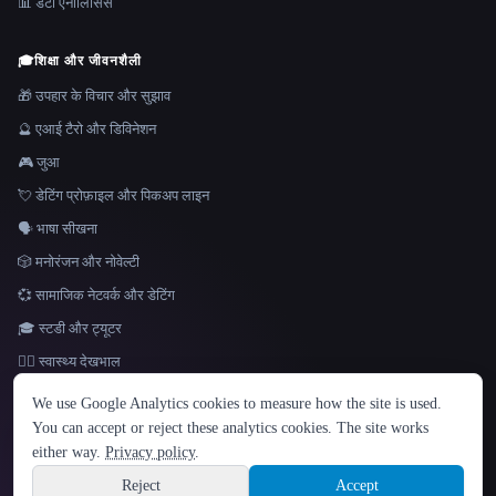
📊 डेटा एनालिसिस
🎓
शिक्षा और जीवनशैली
🎁 उपहार के विचार और सुझाव
🔮 एआई टैरो और डिविनेशन
🎮 जुआ
💘 डेटिंग प्रोफ़ाइल और पिकअप लाइन
🗣️ भाषा सीखना
🎲 मनोरंजन और नोवेल्टी
💞 सामाजिक नेटवर्क और डेटिंग
🎓 स्टडी और ट्यूटर
👩‍⚕️ स्वास्थ्य देखभाल
भाषा
We use Google Analytics cookies to measure how the site is used.
English
español
Français
Русский
简体中文
You can accept or reject these analytics cookies. The site works
Hindi
either way.
Privacy policy
.
© 2026 That AI Collection. सर्वाधिकार सुरक्षित।
·
सेवा की शर्तें
·
गोपनीयता नीति
·
·
Site information
Built with Metatron ★
Reject
Accept
build de3d624c