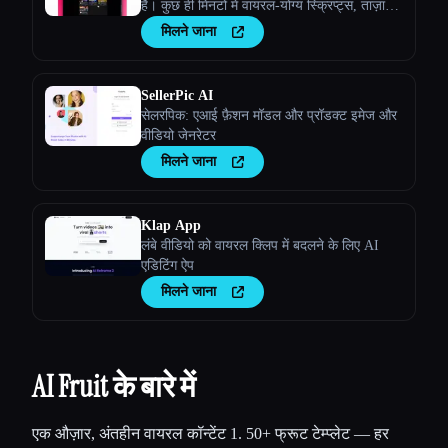
है। कुछ ही मिनटों में वायरल-योग्य स्क्रिप्ट्स, ताज़ा
वीडियो आइडिया और आकर्षक कॉन्टेंट जेनरेट करें।
मिलने जाना
SellerPic AI
सेलरपिक: एआई फ़ैशन मॉडल और प्रॉडक्ट इमेज और
वीडियो जेनरेटर
मिलने जाना
Klap App
लंबे वीडियो को वायरल क्लिप में बदलने के लिए AI
एडिटिंग ऐप
मिलने जाना
AI Fruit के बारे में
एक औज़ार, अंतहीन वायरल कॉन्टेंट 1. 50+ फ्रूट टेम्प्लेट — हर