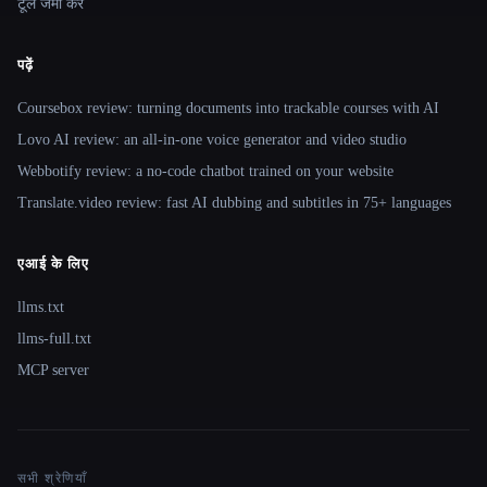
टूल जमा करें
पढ़ें
Coursebox review: turning documents into trackable courses with AI
Lovo AI review: an all-in-one voice generator and video studio
Webbotify review: a no-code chatbot trained on your website
Translate.video review: fast AI dubbing and subtitles in 75+ languages
एआई के लिए
llms.txt
llms-full.txt
MCP server
सभी श्रेणियाँ