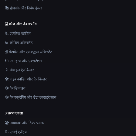
📚 होमवर्क और निबंध हेल्पर
💻
कोड और डेवलपमेंट
🦾 एजेंटिक कोडिंग
💻 कोडिंग असिस्टेंट
🗄️ डेटाबेस और एसक्यूएल असिस्टेंट
🔌 प्लगइन्स और एक्सटेंशन
📱 मोबाइल ऐप बिल्डर
🛠️ वाइब कोडिंग और ऐप बिल्डर
🕸 वेब डिजाइन
🕸️ वेब स्क्रैपिंग और डेटा एक्सट्रैक्शन
⚡
उत्पादकता
🏖 अवकाश और ट्रिप प्लानर
🦾 एआई एजेंट्स