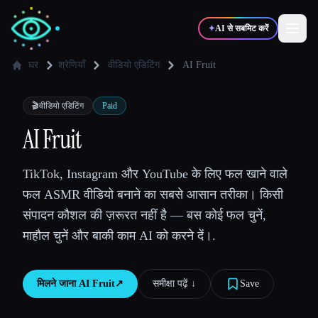
✦
AI से सबमिट करें
घर
श्रेणियाँ
वीडियो एडिटिंग
AI Fruit
✍️
🎨
लेखक
डिज़ाइनर
🎬
वीडियो एडिटिंग
Paid
AI Fruit
💻
📈
डेवलपर्स
मार्केटर्स
TikTok, Instagram और YouTube के लिए फल खाने वाले
फल ASMR वीडियो बनाने का सबसे आसान तरीका। किसी
🎓
🎬
विद्यार्थी
क्रिएटर्स
संपादन कौशल की ज़रूरत नहीं है — बस कोई फल चुनें,
माहौल चुनें और बाकी काम AI को करने दें।.
ब्लॉग
मिलने जाना
AI Fruit
↗︎
समीक्षा पढ़ें ↓︎
Save
टूल्स की तुलना करें