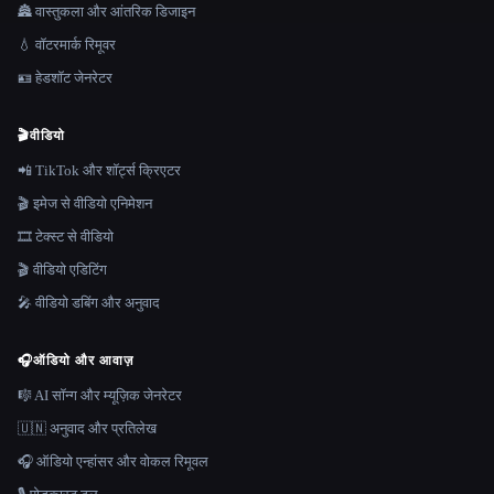
🏯 वास्तुकला और आंतरिक डिजाइन
💧 वॉटरमार्क रिमूवर
🪪 हेडशॉट जेनरेटर
🎬
वीडियो
📲 TikTok और शॉर्ट्स क्रिएटर
🎬 इमेज से वीडियो एनिमेशन
🎞️ टेक्स्ट से वीडियो
🎬 वीडियो एडिटिंग
🎤 वीडियो डबिंग और अनुवाद
🎧
ऑडियो और आवाज़
🎼 AI सॉन्ग और म्यूज़िक जेनरेटर
🇺🇳 अनुवाद और प्रतिलेख
🎧 ऑडियो एन्हांसर और वोकल रिमूवल