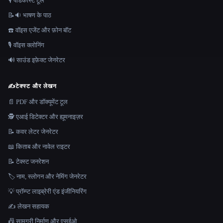
🎙️ पोडकास्ट टूल
📝🔉 भाषण के पाठ
☎️ वॉइस एजेंट और फ़ोन बॉट
🎙️ वॉइस क्लोनिंग
🔊 साउंड इफ़ेक्ट जेनरेटर
✍️
टेक्स्ट और लेखन
📄 PDF और डॉक्यूमेंट टूल
🕵️ एआई डिटेक्टर और ह्यूमनाइज़र
📝 कवर लेटर जेनरेटर
📖 किताब और नावेल राइटर
📝 टेक्स्ट जनरेशन
🏷️ नाम, स्लोगन और नेमिंग जेनरेटर
💡 प्रॉम्प्ट लाइब्रेरी एंड इंजीनियरिंग
✍️ लेखन सहायक
📠 सामग्री निर्माण और एसईओ