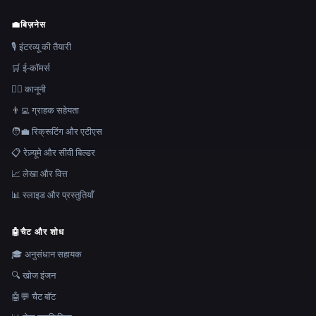
💼
बिज़नेस
🎙️ इंटरव्यू की तैयारी
🛒 ई-कॉमर्स
👩‍⚖️ कानूनी
👨‍💻 ग्राहक सहेयता
🧑‍💼 रिक्रूटिंग और एटीएस
📋 रेज़्यूमे और सीवी बिल्डर
📈 लेखा और वित्त
📊 स्लाइड और प्रस्तुतियाँ
🤖
चैट और शोध
🎓 अनुसंधान सहायक
🔍 खोज इंजन
🤖💬 चैट बॉट