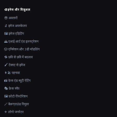
🎨
इमेज और विज़ुअल
😎 अवतारों
🔬 इमेज अपस्केलर
🖼️ इमेज एडिटिंग
🌄 एआई आर्ट एंड इलस्ट्रेशन
🎲 एनिमेशन और 3डी मॉडलिंग
🔁 छवि से छवि में बदलाव
🖌️ टेक्स्ट से इमेज
👩‍🎤 पहनावा
📸 फ़ेस एंड ब्यूटी रेटिंग
🎭 फ़ेस स्वैप
🖼️ फ़ोटो रीस्टोरेशन
🪄 बैकग्राउंड रिमूवर
⚜️ लोगो जनरेटर