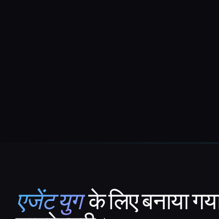
एजेंट युग
के लिए बनाया गय
That AI Collection