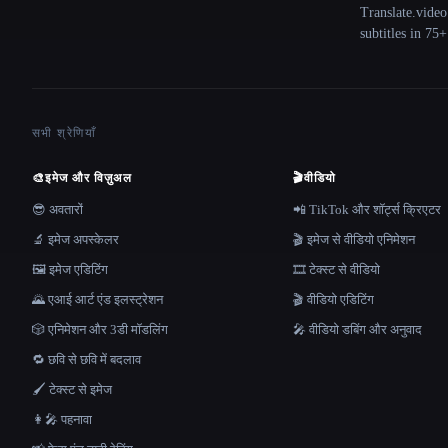
Translate.video
subtitles in 75
सभी श्रेणियाँ
🎨
इमेज और विज़ुअल
🎬
वीडियो
😎 अवतारों
📲 TikTok और शॉर्ट्स क्रिएटर
🔬 इमेज अपस्केलर
🎬 इमेज से वीडियो एनिमेशन
🖼️ इमेज एडिटिंग
🎞️ टेक्स्ट से वीडियो
🌄 एआई आर्ट एंड इलस्ट्रेशन
🎬 वीडियो एडिटिंग
🎲 एनिमेशन और 3डी मॉडलिंग
🎤 वीडियो डबिंग और अनुवाद
🔁 छवि से छवि में बदलाव
🖌️ टेक्स्ट से इमेज
👩‍🎤 पहनावा