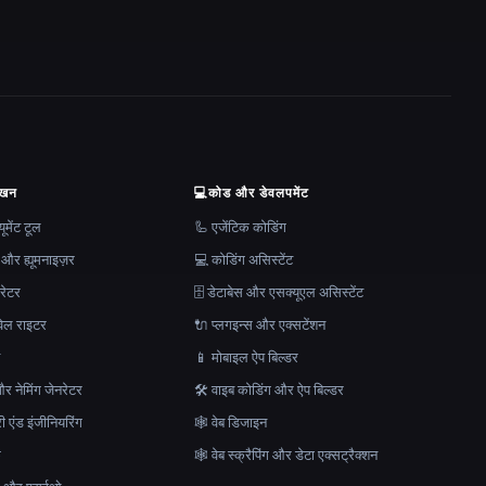
ेखन
💻
कोड और डेवलपमेंट
मेंट टूल
🦾 एजेंटिक कोडिंग
 और ह्यूमनाइज़र
💻 कोडिंग असिस्टेंट
रेटर
🗄️ डेटाबेस और एसक्यूएल असिस्टेंट
ेल राइटर
🔌 प्लगइन्स और एक्सटेंशन
न
📱 मोबाइल ऐप बिल्डर
र नेमिंग जेनरेटर
🛠️ वाइब कोडिंग और ऐप बिल्डर
ेरी एंड इंजीनियरिंग
🕸 वेब डिजाइन
क
🕸️ वेब स्क्रैपिंग और डेटा एक्सट्रैक्शन