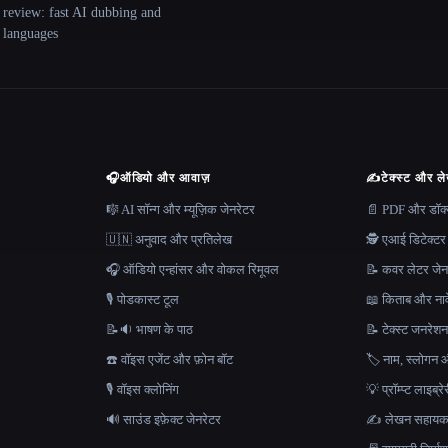
 review: fast AI dubbing and
+ languages
🎧
ऑडियो और आवाज़
✍️
टेक्स्ट और ल
🎼 AI सॉन्ग और म्यूज़िक जेनरेटर
📄 PDF और डॉक्यू
🇺🇳 अनुवाद और प्रतिलेख
🕵️ एआई डिटेक्टर
🎧 ऑडियो एन्हांसर और वोकल रिमूवल
📝 कवर लेटर जेन
🎙️ पोडकास्ट टूल
📖 किताब और नाव
📝🔉 भाषण के पाठ
📝 टेक्स्ट जनरेश
☎️ वॉइस एजेंट और फ़ोन बॉट
🏷️ नाम, स्लोगन औ
🎙️ वॉइस क्लोनिंग
💡 प्रॉम्प्ट लाइब्र
🔊 साउंड इफ़ेक्ट जेनरेटर
✍️ लेखन सहाय