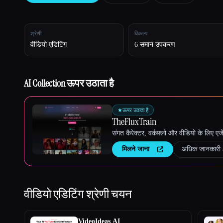
श्रेणी
विकल्प
Esc
वीडियो एडिटिंग
6 समान उपकरण
AI Collection ऊपर उठाता है
★
ऊपर उठाता है
TheFluxTrain
संगत कैरेक्टर, वर्कफ़्लो और वीडियो के लिए ए
मिलने जाना
अधिक जानकारी
वीडियो एडिटिंग
श्रेणी चयन
VideoIdeas AI