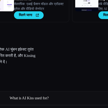
सेलरपिक: एआई फ़ैशन मॉडल और प्रॉडक्ट
लंबे वी
इमेज और वीडियो जेनरेटर
लिए AI 
मिलने जाना
मिल
िक AI चुंबन इफ़ेक्ट तुरंत
ंतरित करती है, और Kissing
े दें।
What is AI Kiss used for?