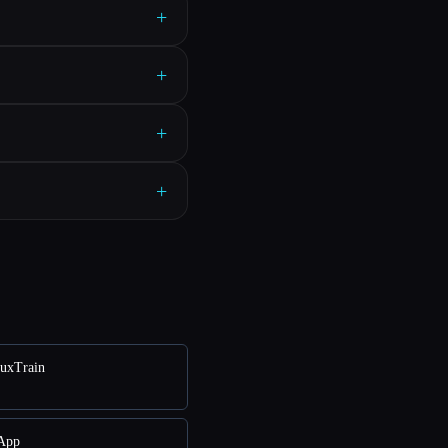
+
+
+
+
luxTrain
 App