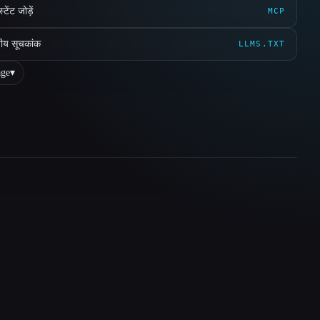
ेंट जोड़ें
MCP
ीय सूचकांक
LLMS.TXT
ge
▾