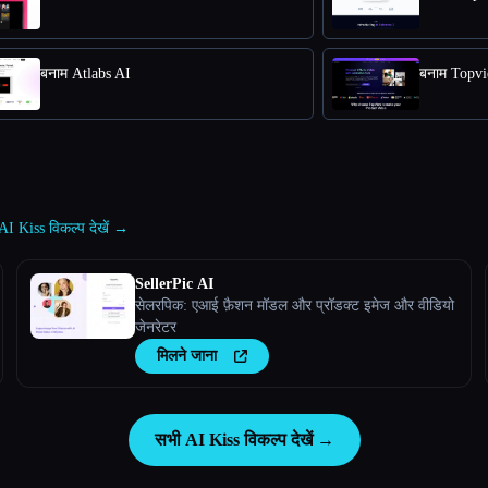
बनाम Atlabs AI
बनाम Topv
AI Kiss विकल्प देखें →
SellerPic AI
सेलरपिक: एआई फ़ैशन मॉडल और प्रॉडक्ट इमेज और वीडियो
जेनरेटर
मिलने जाना
सभी AI Kiss विकल्प देखें →