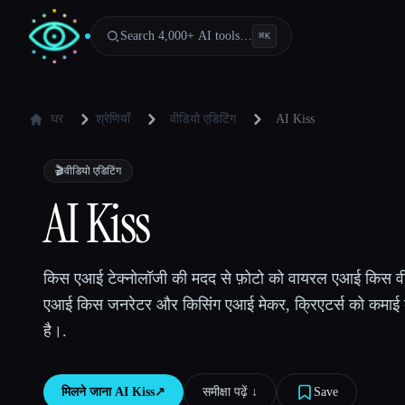
Search 4,000+ AI tools…
⌘
K
घर
श्रेणियाँ
वीडियो एडिटिंग
AI Kiss
🎬
वीडियो एडिटिंग
AI Kiss
किस एआई टेक्नोलॉजी की मदद से फ़ोटो को वायरल एआई किस वीडिय
एआई किस जनरेटर और किसिंग एआई मेकर, क्रिएटर्स को कमाई क
है।.
मिलने जाना
AI Kiss
↗︎
समीक्षा पढ़ें ↓︎
Save