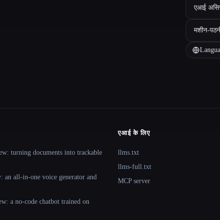
एआई असिस्ट
मशीन-पठन
Langua
एआई के लिए
ew: turning documents into trackable
llms.txt
llms-full.txt
 an all-in-one voice generator and
MCP server
ew: a no-code chatbot trained on