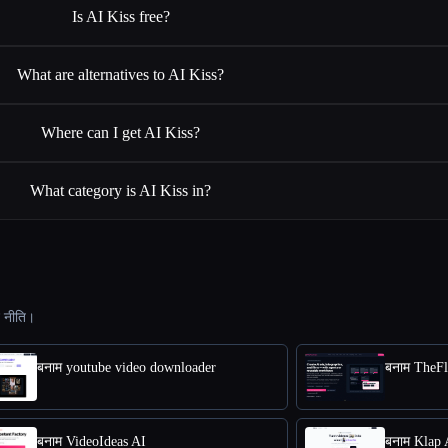
Is AI Kiss free?
What are alternatives to AI Kiss?
Where can I get AI Kiss?
What category is AI Kiss in?
ट नीति।
बनाम youtube video downloader
बनाम TheF
बनाम VideoIdeas AI
बनाम Klap