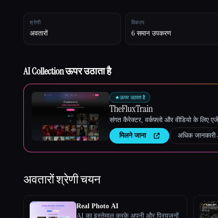
श्रेणी
विकल्प
अवतारों
6 समान उपकरण
Esc
AI Collection ऊपर उठाता है
★
ऊपर उठाता है
TheFluxTrain
संगत कैरेक्टर, वर्कफ़्लो और वीडियो के लिए ए
मिलने जाना
अधिक जानकारी
अवतारों
श्रेणी चयन
Real Photo AI
AI का इस्तेमाल करके अपनी और प्रियजनों