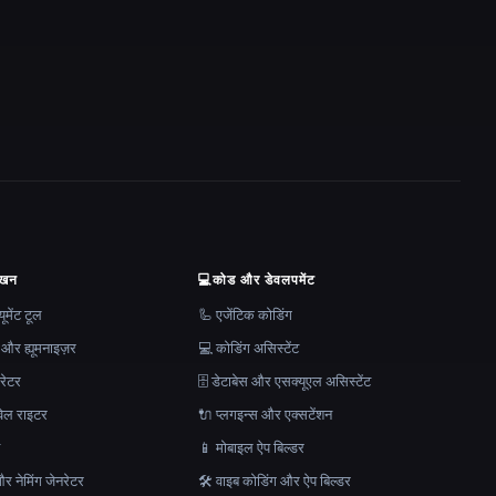
ेखन
💻
कोड और डेवलपमेंट
मेंट टूल
🦾 एजेंटिक कोडिंग
 और ह्यूमनाइज़र
💻 कोडिंग असिस्टेंट
रेटर
🗄️ डेटाबेस और एसक्यूएल असिस्टेंट
ेल राइटर
🔌 प्लगइन्स और एक्सटेंशन
न
📱 मोबाइल ऐप बिल्डर
र नेमिंग जेनरेटर
🛠️ वाइब कोडिंग और ऐप बिल्डर