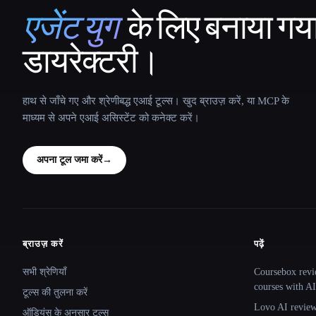
एजेंट युग
के लिए बनाया गय
That AI Collection
डायरेक्टरी।
हाथ से जाँचे गए और श्रेणीबद्ध एआई टूल्स। खुद ब्राउज़ करें, या MCP के
माध्यम से अपने एआई असिस्टेंट को कनेक्ट करें।
अपना टूल जमा करें
→
ब्राउज़ करें
पढ़ें
Site navigation
सभी श्रेणियाँ
Coursebox revi
courses with AI
टूल्स की तुलना करें
Lovo AI review:
ऑडियंस के अनुसार टूल्स