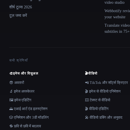
video studio
शीर्ष टूल्स 2026
Webbotify revi
टूल जमा करें
your website
Translate.video
subtitles in 75
सभी श्रेणियाँ
🎨
इमेज और विज़ुअल
🎬
वीडियो
😎 अवतारों
📲 TikTok और शॉर्ट्स क्रिएटर
🔬 इमेज अपस्केलर
🎬 इमेज से वीडियो एनिमेशन
🖼️ इमेज एडिटिंग
🎞️ टेक्स्ट से वीडियो
🌄 एआई आर्ट एंड इलस्ट्रेशन
🎬 वीडियो एडिटिंग
🎲 एनिमेशन और 3डी मॉडलिंग
🎤 वीडियो डबिंग और अनुवाद
🔁 छवि से छवि में बदलाव