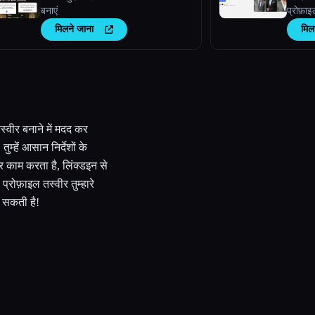
बनाएं
प्रोफ़ाइल
वैयक्ति
मिलने जाना
मिल
हमारे ट
aiselfi.
तस्वीर बनाने में मदद कर
हेंं आसान निर्देशों के
र काम करता है, लिंक्डइन से
रोफ़ाइल तस्वीर तुम्हारे
े सकती है!