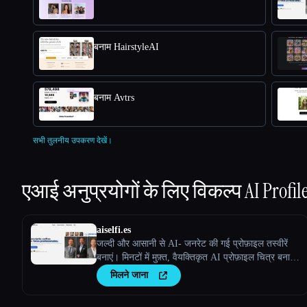
बनाम HairstyleAI
बनाम Avtrs
सभी तुलनीय उपकरण देखें।
एआई अनुप्रयोगों के लिए विकल्प
AI Profi
aiselfi.es
जल्दी और आसानी से AI- जनरेट की गई प्रोफ़ाइल तस्वीरें
बनाएं। मिनटों में मुफ़्त, वैयक्तिकृत AI प्रोफ़ाइल चित्र बनाने
के लिए हमारे टूल का इस्तेमाल करें। इसे आज़माएँ →
मिलने जाना
aiselfi.es