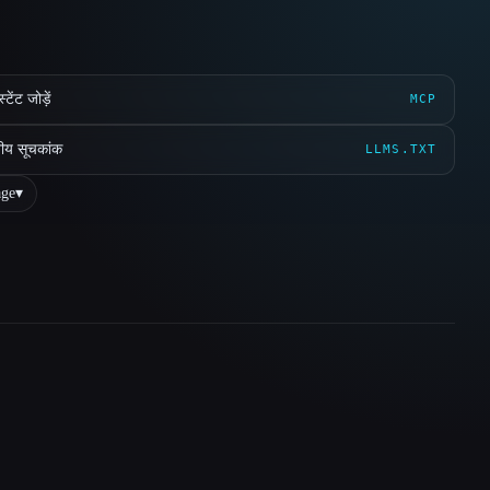
ेंट जोड़ें
MCP
ीय सूचकांक
LLMS.TXT
ge
▾