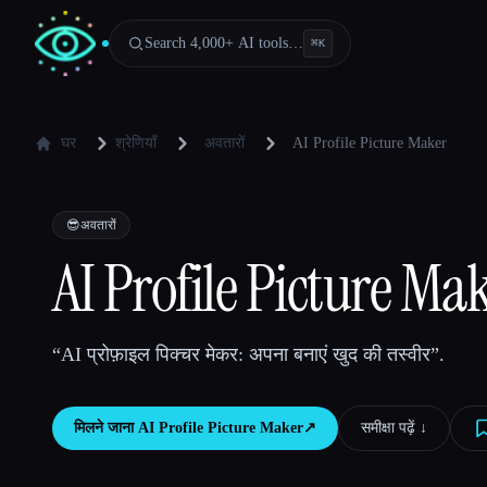
Search 4,000+ AI tools…
⌘
K
घर
श्रेणियाँ
अवतारों
AI Profile Picture Maker
😎
अवतारों
AI Profile Picture Ma
“AI प्रोफ़ाइल पिक्चर मेकर: अपना बनाएं खुद की तस्वीर”.
मिलने जाना
AI Profile Picture Maker
↗︎
समीक्षा पढ़ें ↓︎