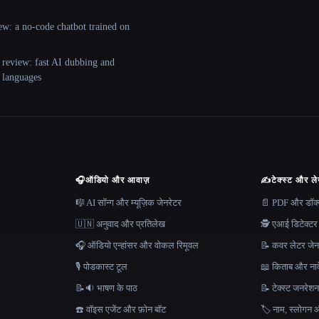
ew: a no-code chatbot trained on
 review: fast AI dubbing and
+ languages
🎧
ऑडियो और आवाज़
✍️
टेक्स्ट और ल
🎼 AI सॉन्ग और म्यूज़िक जेनरेटर
📄 PDF और डॉक्यू
🇺🇳 अनुवाद और प्रतिलेख
🕵️ एआई डिटेक्टर
🎧 ऑडियो एन्हांसर और वोकल रिमूवल
📝 कवर लेटर जेन
🎙️ पोडकास्ट टूल
📖 किताब और नाव
📝🔉 भाषण के पाठ
📝 टेक्स्ट जनरेश
☎️ वॉइस एजेंट और फ़ोन बॉट
🏷️ नाम, स्लोगन औ