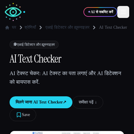
✦
AI से सबमिट करें
घर
श्रेणियाँ
एआई डिटेक्टर और ह्यूमनाइज़र
AI Text Checker
✍️
🎨
लेखक
डिज़ाइनर
🕵️
एआई डिटेक्टर और ह्यूमनाइज़र
AI Text Checker
💻
📈
डेवलपर्स
मार्केटर्स
AI टेक्स्ट चेकर: AI टेक्स्ट का पता लगाएं और AI डिटेक्शन
को बायपास करें.
🎓
🎬
विद्यार्थी
क्रिएटर्स
मिलने जाना
AI Text Checker
↗︎
समीक्षा पढ़ें ↓︎
Save
ब्लॉग
टूल्स की तुलना करें