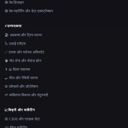
🕸 वेब डिजाइन
🕸️ वेब स्क्रैपिंग और डेटा एक्सट्रैक्शन
⚡
उत्पादकता
🏖 अवकाश और ट्रिप प्लानर
🦾 एआई एजेंट्स
✅ टास्क और पर्सनल असिस्टेंट
🧠 नोट लेना और सेकंड ब्रेन
👨‍💻 बैठक सहायक
🍳 मील और रेसिपी प्लानर
⚙️ वर्कफ़्लो और ऑटोमेशन
🌱 व्यक्तिगत विकास और तंदुरुस्ती
📈
बिक्री और मार्केटिंग
📇 CRM और ग्राहक डेटा
✉️ ईमेल मार्केटिंग