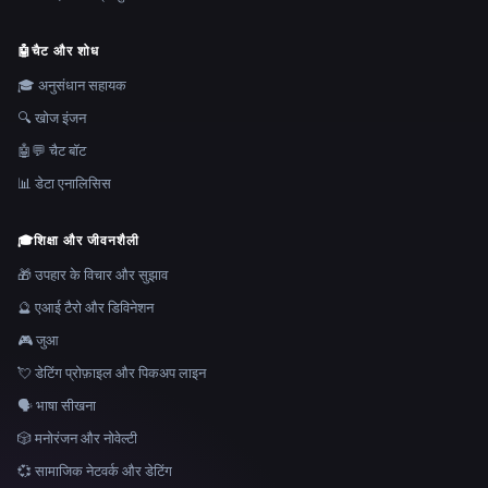
🤖
चैट और शोध
🎓 अनुसंधान सहायक
🔍 खोज इंजन
🤖💬 चैट बॉट
📊 डेटा एनालिसिस
🎓
शिक्षा और जीवनशैली
🎁 उपहार के विचार और सुझाव
🔮 एआई टैरो और डिविनेशन
🎮 जुआ
💘 डेटिंग प्रोफ़ाइल और पिकअप लाइन
🗣️ भाषा सीखना
🎲 मनोरंजन और नोवेल्टी
💞 सामाजिक नेटवर्क और डेटिंग