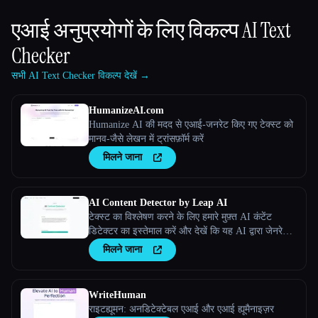
एआई अनुप्रयोगों के लिए विकल्प
AI Text
Checker
सभी AI Text Checker विकल्प देखें →
HumanizeAI.com
Humanize AI की मदद से एआई-जनरेट किए गए टेक्स्ट को
मानव-जैसे लेखन में ट्रांसफ़ॉर्म करें
मिलने जाना
AI Content Detector by Leap AI
टेक्स्ट का विश्लेषण करने के लिए हमारे मुफ़्त AI कंटेंट
डिटेक्टर का इस्तेमाल करें और देखें कि यह AI द्वारा जेनरेट
किया गया था या नहीं। AI चेकर टूल, हमेशा के लिए 100%
मिलने जाना
मुफ़्त।
WriteHuman
राइटह्यूमन: अनडिटेक्टेबल एआई और एआई ह्यूमैनाइज़र