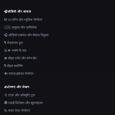
🎧
ऑडियो और आवाज़
🎼 AI सॉन्ग और म्यूज़िक जेनरेटर
🇺🇳 अनुवाद और प्रतिलेख
🎧 ऑडियो एन्हांसर और वोकल रिमूवल
🎙️ पोडकास्ट टूल
📝🔉 भाषण के पाठ
☎️ वॉइस एजेंट और फ़ोन बॉट
🎙️ वॉइस क्लोनिंग
🔊 साउंड इफ़ेक्ट जेनरेटर
✍️
टेक्स्ट और लेखन
📄 PDF और डॉक्यूमेंट टूल
🕵️ एआई डिटेक्टर और ह्यूमनाइज़र
📝 कवर लेटर जेनरेटर