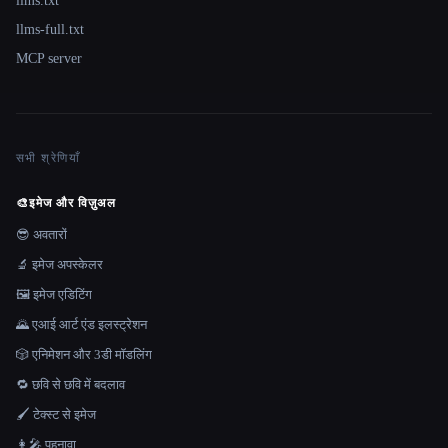
llms.txt
llms-full.txt
MCP server
सभी श्रेणियाँ
🎨
इमेज और विज़ुअल
😎 अवतारों
🔬 इमेज अपस्केलर
🖼️ इमेज एडिटिंग
🌄 एआई आर्ट एंड इलस्ट्रेशन
🎲 एनिमेशन और 3डी मॉडलिंग
🔁 छवि से छवि में बदलाव
🖌️ टेक्स्ट से इमेज
👩‍🎤 पहनावा