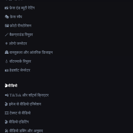
📸 फ़ेस एंड ब्यूटी रेटिंग
🎭 फ़ेस स्वैप
🖼️ फ़ोटो रीस्टोरेशन
🪄 बैकग्राउंड रिमूवर
⚜️ लोगो जनरेटर
🏯 वास्तुकला और आंतरिक डिजाइन
💧 वॉटरमार्क रिमूवर
🪪 हेडशॉट जेनरेटर
🎬
वीडियो
📲 TikTok और शॉर्ट्स क्रिएटर
🎬 इमेज से वीडियो एनिमेशन
🎞️ टेक्स्ट से वीडियो
🎬 वीडियो एडिटिंग
🎤 वीडियो डबिंग और अनुवाद