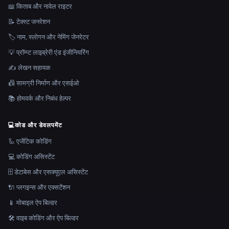
📖 किताब और नावेल राइटर
📝 टेक्स्ट जनरेशन
🏷️ नाम, स्लोगन और नेमिंग जेनरेटर
💡 प्रॉम्प्ट लाइब्रेरी एंड इंजीनियरिंग
✍️ लेखन सहायक
📠 सामग्री निर्माण और एसईओ
📚 होमवर्क और निबंध हेल्पर
💻
कोड और डेवलपमेंट
🦾 एजेंटिक कोडिंग
💻 कोडिंग असिस्टेंट
🗄️ डेटाबेस और एसक्यूएल असिस्टेंट
🔌 प्लगइन्स और एक्सटेंशन
📱 मोबाइल ऐप बिल्डर
🛠️ वाइब कोडिंग और ऐप बिल्डर