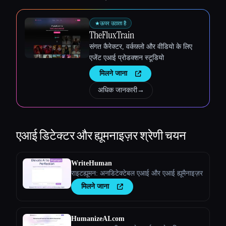
★
ऊपर उठाता है
TheFluxTrain
संगत कैरेक्टर, वर्कफ़्लो और वीडियो के लिए
एजेंट एआई प्रोडक्शन स्टूडियो
मिलने जाना
अधिक जानकारी
→
एआई डिटेक्टर और ह्यूमनाइज़र
श्रेणी चयन
WriteHuman
राइटह्यूमन: अनडिटेक्टेबल एआई और एआई ह्यूमैनाइज़र
मिलने जाना
HumanizeAI.com