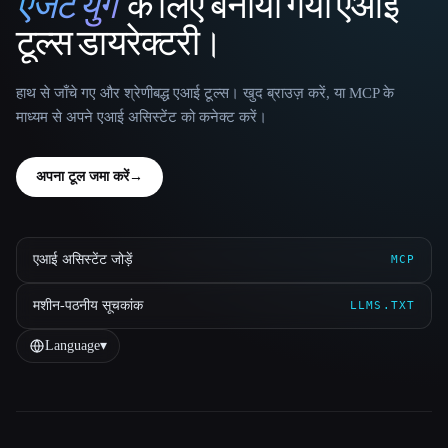
एजेंट युग
के लिए बनाया गया एआई
That AI Collection
टूल्स डायरेक्टरी।
हाथ से जाँचे गए और श्रेणीबद्ध एआई टूल्स। खुद ब्राउज़ करें, या MCP के
माध्यम से अपने एआई असिस्टेंट को कनेक्ट करें।
अपना टूल जमा करें
→
एआई असिस्टेंट जोड़ें
MCP
मशीन-पठनीय सूचकांक
LLMS.TXT
Language
▾