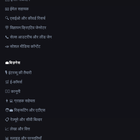
📧 ईमेल सहायक
🔍 एसईओ और कीवर्ड रिसर्च
🪧 विज्ञापन क्रिएटिव जेनरेटर
📞 सेल्स आउटरीच और लीड जेन
📣 सोशल मीडिया कॉन्टेंट
💼
बिज़नेस
🎙️ इंटरव्यू की तैयारी
🛒 ई-कॉमर्स
👩‍⚖️ कानूनी
👨‍💻 ग्राहक सहेयता
🧑‍💼 रिक्रूटिंग और एटीएस
📋 रेज़्यूमे और सीवी बिल्डर
📈 लेखा और वित्त
📊 स्लाइड और प्रस्तुतियाँ