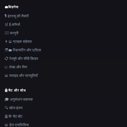
💼
बिज़नेस
🎙️ इंटरव्यू की तैयारी
🛒 ई-कॉमर्स
👩‍⚖️ कानूनी
👨‍💻 ग्राहक सहेयता
🧑‍💼 रिक्रूटिंग और एटीएस
📋 रेज़्यूमे और सीवी बिल्डर
📈 लेखा और वित्त
📊 स्लाइड और प्रस्तुतियाँ
🤖
चैट और शोध
🎓 अनुसंधान सहायक
🔍 खोज इंजन
🤖💬 चैट बॉट
📊 डेटा एनालिसिस