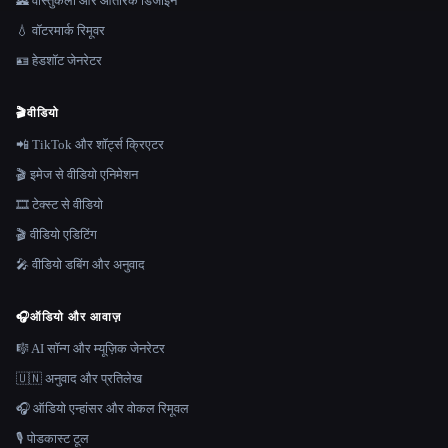
🏯 वास्तुकला और आंतरिक डिजाइन
💧 वॉटरमार्क रिमूवर
🪪 हेडशॉट जेनरेटर
🎬
वीडियो
📲 TikTok और शॉर्ट्स क्रिएटर
🎬 इमेज से वीडियो एनिमेशन
🎞️ टेक्स्ट से वीडियो
🎬 वीडियो एडिटिंग
🎤 वीडियो डबिंग और अनुवाद
🎧
ऑडियो और आवाज़
🎼 AI सॉन्ग और म्यूज़िक जेनरेटर
🇺🇳 अनुवाद और प्रतिलेख
🎧 ऑडियो एन्हांसर और वोकल रिमूवल
🎙️ पोडकास्ट टूल