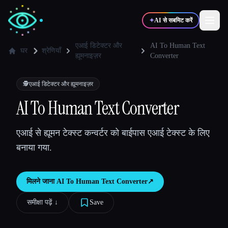
✦
AI से सबमिट करें
एआई डिटेक्टर और
AI To Human Text
घर
श्रेणियाँ
ह्यूमनाइज़र
Converter
✍️
🎨
लेखक
डिज़ाइनर
🕵️
एआई डिटेक्टर और ह्यूमनाइज़र
AI To Human Text Converter
💻
📈
डेवलपर्स
मार्केटर्स
एआई से ह्यूमन टेक्स्ट कन्वर्टर को बाईपास एआई टेक्स्ट के लिए
🎓
🎬
विद्यार्थी
क्रिएटर्स
बनाया गया.
मिलने जाना
AI To Human Text Converter
↗︎
ब्लॉग
समीक्षा पढ़ें ↓︎
Save
टूल्स की तुलना करें