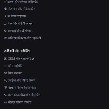
✅ टास्क और पर्सनल असिस्टेंट
🧠 नोट लेना और सेकंड ब्रेन
👨‍💻 बैठक सहायक
🍳 मील और रेसिपी प्लानर
⚙️ वर्कफ़्लो और ऑटोमेशन
🌱 व्यक्तिगत विकास और तंदुरुस्ती
📈
बिक्री और मार्केटिंग
📇 CRM और ग्राहक डेटा
✉️ ईमेल मार्केटिंग
📧 ईमेल सहायक
🔍 एसईओ और कीवर्ड रिसर्च
🪧 विज्ञापन क्रिएटिव जेनरेटर
📞 सेल्स आउटरीच और लीड जेन
📣 सोशल मीडिया कॉन्टेंट