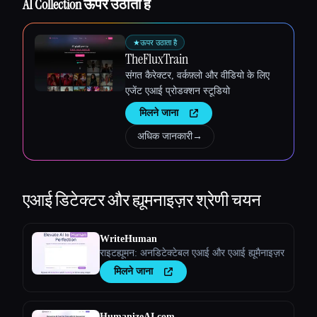
AI Collection ऊपर उठाता है
Esc
★
ऊपर उठाता है
TheFluxTrain
संगत कैरेक्टर, वर्कफ़्लो और वीडियो के लिए
एजेंट एआई प्रोडक्शन स्टूडियो
मिलने जाना
अधिक जानकारी
→
एआई डिटेक्टर और ह्यूमनाइज़र
श्रेणी चयन
WriteHuman
राइटह्यूमन: अनडिटेक्टेबल एआई और एआई ह्यूमैनाइज़र
मिलने जाना
HumanizeAI.com