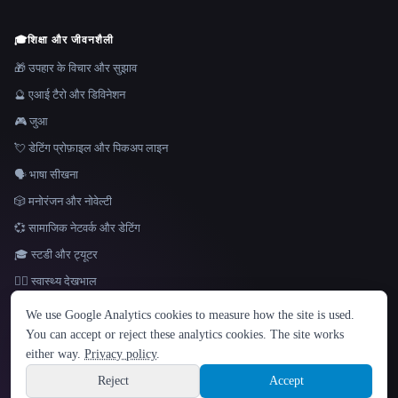
🎓
शिक्षा और जीवनशैली
🎁 उपहार के विचार और सुझाव
🔮 एआई टैरो और डिविनेशन
🎮 जुआ
💘 डेटिंग प्रोफ़ाइल और पिकअप लाइन
🗣️ भाषा सीखना
🎲 मनोरंजन और नोवेल्टी
💞 सामाजिक नेटवर्क और डेटिंग
🎓 स्टडी और ट्यूटर
👩‍⚕️ स्वास्थ्य देखभाल
भाषा
We use Google Analytics cookies to measure how the site is used.
English
español
Français
Русский
简体中文
You can accept or reject these analytics cookies. The site works
Hindi
either way.
Privacy policy
.
© 2026 That AI Collection. सर्वाधिकार सुरक्षित।
·
सेवा की शर्तें
·
गोपनीयता नीति
·
·
Site information
Built with Metatron ★
Reject
Accept
build de3d624c
Sign up