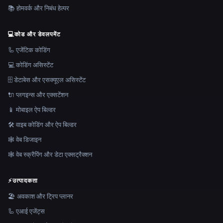
📚 होमवर्क और निबंध हेल्पर
💻
कोड और डेवलपमेंट
🦾 एजेंटिक कोडिंग
💻 कोडिंग असिस्टेंट
🗄️ डेटाबेस और एसक्यूएल असिस्टेंट
🔌 प्लगइन्स और एक्सटेंशन
📱 मोबाइल ऐप बिल्डर
🛠️ वाइब कोडिंग और ऐप बिल्डर
🕸 वेब डिजाइन
🕸️ वेब स्क्रैपिंग और डेटा एक्सट्रैक्शन
⚡
उत्पादकता
🏖 अवकाश और ट्रिप प्लानर
🦾 एआई एजेंट्स