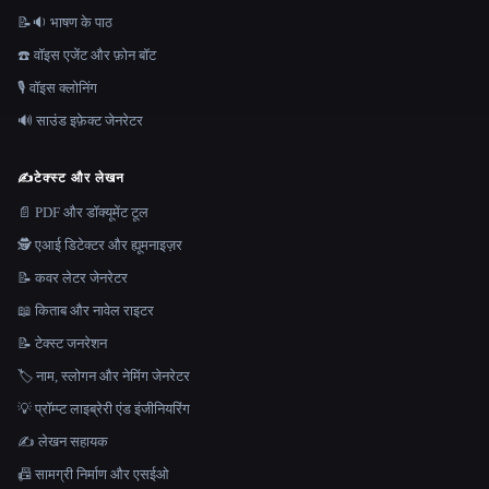
📝🔉 भाषण के पाठ
☎️ वॉइस एजेंट और फ़ोन बॉट
🎙️ वॉइस क्लोनिंग
🔊 साउंड इफ़ेक्ट जेनरेटर
✍️
टेक्स्ट और लेखन
📄 PDF और डॉक्यूमेंट टूल
🕵️ एआई डिटेक्टर और ह्यूमनाइज़र
📝 कवर लेटर जेनरेटर
📖 किताब और नावेल राइटर
📝 टेक्स्ट जनरेशन
🏷️ नाम, स्लोगन और नेमिंग जेनरेटर
💡 प्रॉम्प्ट लाइब्रेरी एंड इंजीनियरिंग
✍️ लेखन सहायक
📠 सामग्री निर्माण और एसईओ