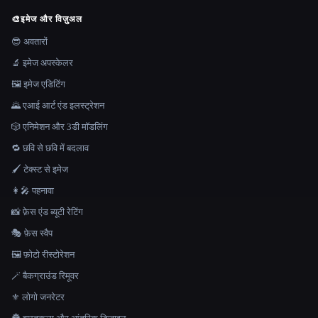
🎨
इमेज और विज़ुअल
😎 अवतारों
🔬 इमेज अपस्केलर
🖼️ इमेज एडिटिंग
🌄 एआई आर्ट एंड इलस्ट्रेशन
🎲 एनिमेशन और 3डी मॉडलिंग
🔁 छवि से छवि में बदलाव
🖌️ टेक्स्ट से इमेज
👩‍🎤 पहनावा
📸 फ़ेस एंड ब्यूटी रेटिंग
🎭 फ़ेस स्वैप
🖼️ फ़ोटो रीस्टोरेशन
🪄 बैकग्राउंड रिमूवर
⚜️ लोगो जनरेटर