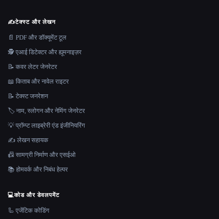
✍️
टेक्स्ट और लेखन
📄 PDF और डॉक्यूमेंट टूल
🕵️ एआई डिटेक्टर और ह्यूमनाइज़र
📝 कवर लेटर जेनरेटर
📖 किताब और नावेल राइटर
📝 टेक्स्ट जनरेशन
🏷️ नाम, स्लोगन और नेमिंग जेनरेटर
💡 प्रॉम्प्ट लाइब्रेरी एंड इंजीनियरिंग
✍️ लेखन सहायक
📠 सामग्री निर्माण और एसईओ
📚 होमवर्क और निबंध हेल्पर
💻
कोड और डेवलपमेंट
🦾 एजेंटिक कोडिंग