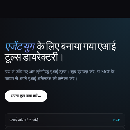
एजेंट युग
के लिए बनाया गया एआई
That AI Collection
टूल्स डायरेक्टरी।
हाथ से जाँचे गए और श्रेणीबद्ध एआई टूल्स। खुद ब्राउज़ करें, या MCP के
माध्यम से अपने एआई असिस्टेंट को कनेक्ट करें।
अपना टूल जमा करें
→
एआई असिस्टेंट जोड़ें
MCP