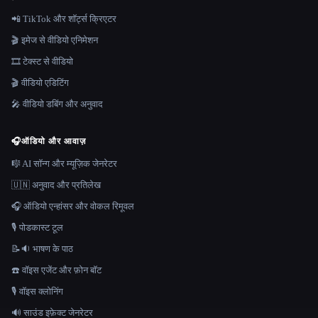
📲 TikTok और शॉर्ट्स क्रिएटर
🎬 इमेज से वीडियो एनिमेशन
🎞️ टेक्स्ट से वीडियो
🎬 वीडियो एडिटिंग
🎤 वीडियो डबिंग और अनुवाद
🎧
ऑडियो और आवाज़
🎼 AI सॉन्ग और म्यूज़िक जेनरेटर
🇺🇳 अनुवाद और प्रतिलेख
🎧 ऑडियो एन्हांसर और वोकल रिमूवल
🎙️ पोडकास्ट टूल
📝🔉 भाषण के पाठ
☎️ वॉइस एजेंट और फ़ोन बॉट
🎙️ वॉइस क्लोनिंग
🔊 साउंड इफ़ेक्ट जेनरेटर