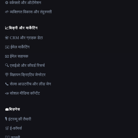
⚙️ वर्कफ़्लो और ऑटोमेशन
🌱 व्यक्तिगत विकास और तंदुरुस्ती
📈
बिक्री और मार्केटिंग
📇 CRM और ग्राहक डेटा
✉️ ईमेल मार्केटिंग
📧 ईमेल सहायक
🔍 एसईओ और कीवर्ड रिसर्च
🪧 विज्ञापन क्रिएटिव जेनरेटर
📞 सेल्स आउटरीच और लीड जेन
📣 सोशल मीडिया कॉन्टेंट
💼
बिज़नेस
🎙️ इंटरव्यू की तैयारी
🛒 ई-कॉमर्स
👩‍⚖️ कानूनी