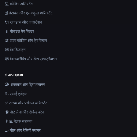
💻 कोडिंग असिस्टेंट
🗄️ डेटाबेस और एसक्यूएल असिस्टेंट
🔌 प्लगइन्स और एक्सटेंशन
📱 मोबाइल ऐप बिल्डर
🛠️ वाइब कोडिंग और ऐप बिल्डर
🕸 वेब डिजाइन
🕸️ वेब स्क्रैपिंग और डेटा एक्सट्रैक्शन
⚡
उत्पादकता
🏖 अवकाश और ट्रिप प्लानर
🦾 एआई एजेंट्स
✅ टास्क और पर्सनल असिस्टेंट
🧠 नोट लेना और सेकंड ब्रेन
👨‍💻 बैठक सहायक
🍳 मील और रेसिपी प्लानर