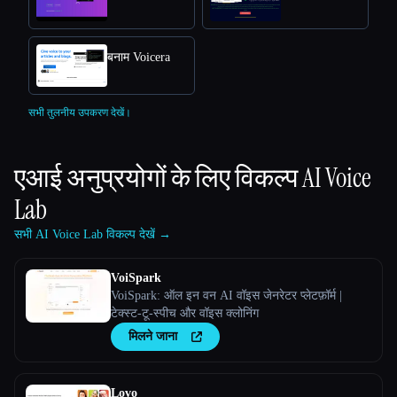
बनाम Voicera
सभी तुलनीय उपकरण देखें।
एआई अनुप्रयोगों के लिए विकल्प
AI Voice
Lab
सभी AI Voice Lab विकल्प देखें →
VoiSpark
VoiSpark: ऑल इन वन AI वॉइस जेनरेटर प्लेटफ़ॉर्म |
टेक्स्ट-टू-स्पीच और वॉइस क्लोनिंग
मिलने जाना
Lovo