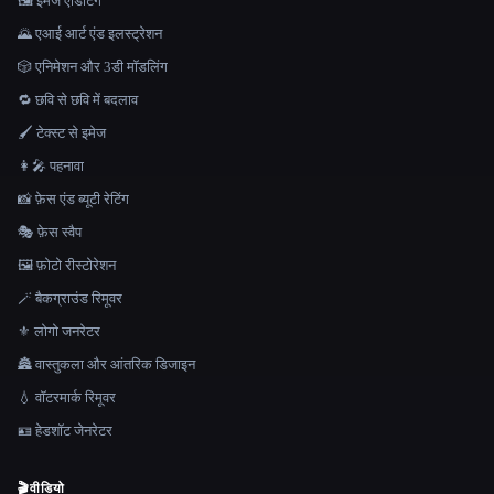
🖼️ इमेज एडिटिंग
🌄 एआई आर्ट एंड इलस्ट्रेशन
🎲 एनिमेशन और 3डी मॉडलिंग
🔁 छवि से छवि में बदलाव
🖌️ टेक्स्ट से इमेज
👩‍🎤 पहनावा
📸 फ़ेस एंड ब्यूटी रेटिंग
🎭 फ़ेस स्वैप
🖼️ फ़ोटो रीस्टोरेशन
🪄 बैकग्राउंड रिमूवर
⚜️ लोगो जनरेटर
🏯 वास्तुकला और आंतरिक डिजाइन
💧 वॉटरमार्क रिमूवर
🪪 हेडशॉट जेनरेटर
🎬
वीडियो