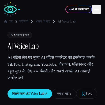
✦
AI से सबमिट करें
घर
श्रेणियाँ
भाषण के पाठ
AI Voice Lab
✍️
🎨
लेखक
डिज़ाइनर
📝🔉
भाषण के पाठ
AI Voice Lab
💻
📈
डेवलपर्स
मार्केटर्स
AI वॉइस लैब पर मुफ़्त AI वॉइस जनरेटर का इस्तेमाल करके
TikTok, Instagram, YouTube, विज्ञापन, पॉडकास्ट और
🎓
🎬
विद्यार्थी
क्रिएटर्स
बहुत कुछ के लिए यथार्थवादी और सबसे अच्छी AI आवाज़ें
जेनरेट करें.
ब्लॉग
मिलने जाना
AI Voice Lab
↗︎
समीक्षा पढ़ें ↓︎
Save
टूल्स की तुलना करें