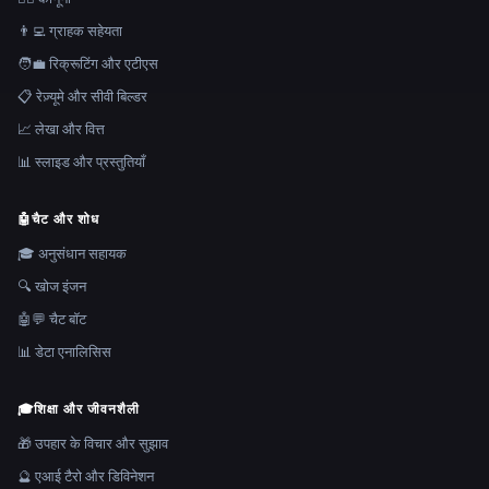
👨‍💻 ग्राहक सहेयता
🧑‍💼 रिक्रूटिंग और एटीएस
📋 रेज़्यूमे और सीवी बिल्डर
📈 लेखा और वित्त
📊 स्लाइड और प्रस्तुतियाँ
🤖
चैट और शोध
🎓 अनुसंधान सहायक
🔍 खोज इंजन
🤖💬 चैट बॉट
📊 डेटा एनालिसिस
🎓
शिक्षा और जीवनशैली
🎁 उपहार के विचार और सुझाव
🔮 एआई टैरो और डिविनेशन