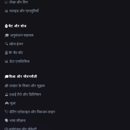
📈 लेखा और वित्त
📊 स्लाइड और प्रस्तुतियाँ
🤖
चैट और शोध
🎓 अनुसंधान सहायक
🔍 खोज इंजन
🤖💬 चैट बॉट
📊 डेटा एनालिसिस
🎓
शिक्षा और जीवनशैली
🎁 उपहार के विचार और सुझाव
🔮 एआई टैरो और डिविनेशन
🎮 जुआ
💘 डेटिंग प्रोफ़ाइल और पिकअप लाइन
🗣️ भाषा सीखना
🎲 मनोरंजन और नोवेल्टी