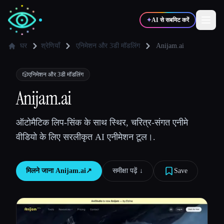
✦
AI से सबमिट करें
घर
श्रेणियाँ
एनिमेशन और 3डी मॉडलिंग
Anijam.ai
✍️
🎨
लेखक
डिज़ाइनर
🎲
एनिमेशन और 3डी मॉडलिंग
Anijam.ai
💻
📈
डेवलपर्स
मार्केटर्स
ऑटोमैटिक लिप-सिंक के साथ स्थिर, चरित्र-संगत एनीमे
वीडियो के लिए सरलीकृत AI एनीमेशन टूल।.
🎓
🎬
विद्यार्थी
क्रिएटर्स
मिलने जाना
Anijam.ai
↗︎
समीक्षा पढ़ें ↓︎
Save
ब्लॉग
टूल्स की तुलना करें