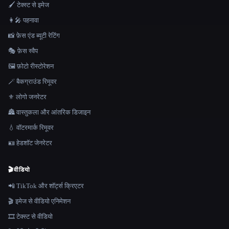
🖌️ टेक्स्ट से इमेज
👩‍🎤 पहनावा
📸 फ़ेस एंड ब्यूटी रेटिंग
🎭 फ़ेस स्वैप
🖼️ फ़ोटो रीस्टोरेशन
🪄 बैकग्राउंड रिमूवर
⚜️ लोगो जनरेटर
🏯 वास्तुकला और आंतरिक डिजाइन
💧 वॉटरमार्क रिमूवर
🪪 हेडशॉट जेनरेटर
🎬
वीडियो
📲 TikTok और शॉर्ट्स क्रिएटर
🎬 इमेज से वीडियो एनिमेशन
🎞️ टेक्स्ट से वीडियो