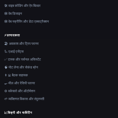
🛠️ वाइब कोडिंग और ऐप बिल्डर
🕸 वेब डिजाइन
🕸️ वेब स्क्रैपिंग और डेटा एक्सट्रैक्शन
⚡
उत्पादकता
🏖 अवकाश और ट्रिप प्लानर
🦾 एआई एजेंट्स
✅ टास्क और पर्सनल असिस्टेंट
🧠 नोट लेना और सेकंड ब्रेन
👨‍💻 बैठक सहायक
🍳 मील और रेसिपी प्लानर
⚙️ वर्कफ़्लो और ऑटोमेशन
🌱 व्यक्तिगत विकास और तंदुरुस्ती
📈
बिक्री और मार्केटिंग