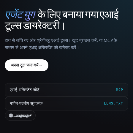
एजेंट युग
के लिए बनाया गया एआई
That AI Collection
टूल्स डायरेक्टरी।
हाथ से जाँचे गए और श्रेणीबद्ध एआई टूल्स। खुद ब्राउज़ करें, या MCP के
माध्यम से अपने एआई असिस्टेंट को कनेक्ट करें।
अपना टूल जमा करें
→
एआई असिस्टेंट जोड़ें
MCP
मशीन-पठनीय सूचकांक
LLMS.TXT
Language
▾