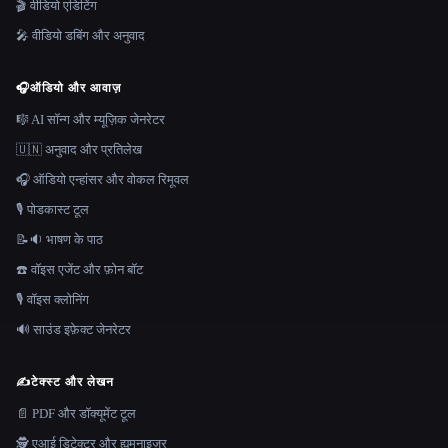
🎬 वीडियो एडिटिंग
🎤 वीडियो डबिंग और अनुवाद
🎧
ऑडियो और आवाज़
🎼 AI सॉन्ग और म्यूज़िक जेनरेटर
🇺🇳 अनुवाद और प्रतिलेख
🎧 ऑडियो एन्हांसर और वोकल रिमूवल
🎙️ पोडकास्ट टूल
📝🔉 भाषण के पाठ
☎️ वॉइस एजेंट और फ़ोन बॉट
🎙️ वॉइस क्लोनिंग
🔊 साउंड इफ़ेक्ट जेनरेटर
✍️
टेक्स्ट और लेखन
📄 PDF और डॉक्यूमेंट टूल
🕵️ एआई डिटेक्टर और ह्यूमनाइज़र