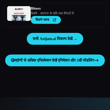
Blimey
ब्लिमी - कल्पना से छवि तक मिनटों में
मिलने जाना
सभी Anijam.ai विकल्प देखें →
🎲
श्रेणी से अधिक एप्लिकेशन देखें
एनिमेशन और 3डी मॉडलिंग