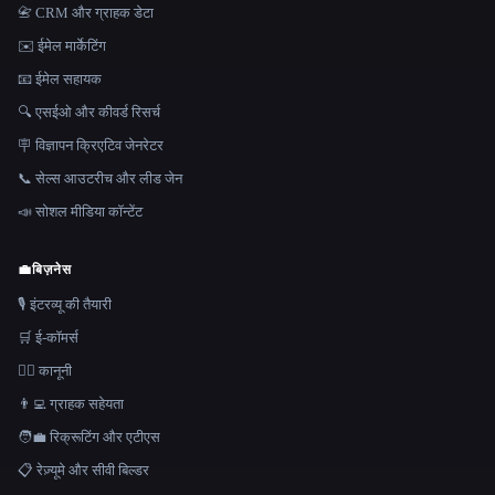
📇 CRM और ग्राहक डेटा
✉️ ईमेल मार्केटिंग
📧 ईमेल सहायक
🔍 एसईओ और कीवर्ड रिसर्च
🪧 विज्ञापन क्रिएटिव जेनरेटर
📞 सेल्स आउटरीच और लीड जेन
📣 सोशल मीडिया कॉन्टेंट
💼
बिज़नेस
🎙️ इंटरव्यू की तैयारी
🛒 ई-कॉमर्स
👩‍⚖️ कानूनी
👨‍💻 ग्राहक सहेयता
🧑‍💼 रिक्रूटिंग और एटीएस
📋 रेज़्यूमे और सीवी बिल्डर