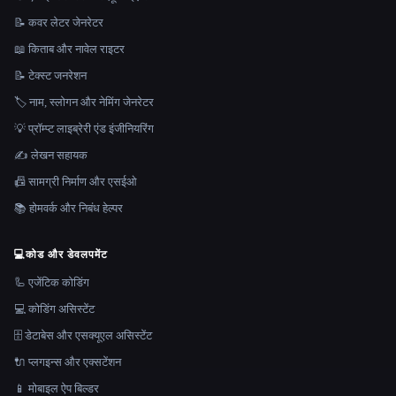
📝 कवर लेटर जेनरेटर
📖 किताब और नावेल राइटर
📝 टेक्स्ट जनरेशन
🏷️ नाम, स्लोगन और नेमिंग जेनरेटर
💡 प्रॉम्प्ट लाइब्रेरी एंड इंजीनियरिंग
✍️ लेखन सहायक
📠 सामग्री निर्माण और एसईओ
📚 होमवर्क और निबंध हेल्पर
💻
कोड और डेवलपमेंट
🦾 एजेंटिक कोडिंग
💻 कोडिंग असिस्टेंट
🗄️ डेटाबेस और एसक्यूएल असिस्टेंट
🔌 प्लगइन्स और एक्सटेंशन
📱 मोबाइल ऐप बिल्डर