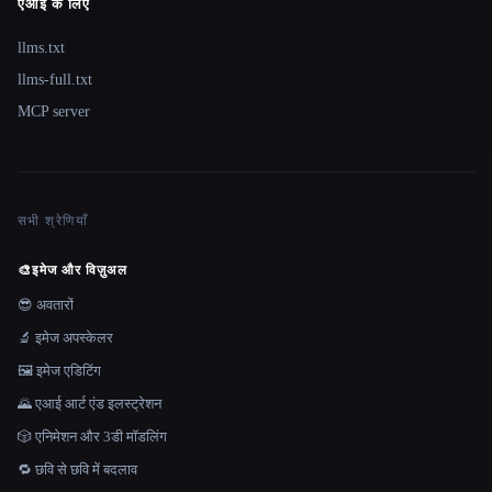
एआई के लिए
llms.txt
llms-full.txt
MCP server
सभी श्रेणियाँ
🎨
इमेज और विज़ुअल
😎 अवतारों
🔬 इमेज अपस्केलर
🖼️ इमेज एडिटिंग
🌄 एआई आर्ट एंड इलस्ट्रेशन
🎲 एनिमेशन और 3डी मॉडलिंग
🔁 छवि से छवि में बदलाव