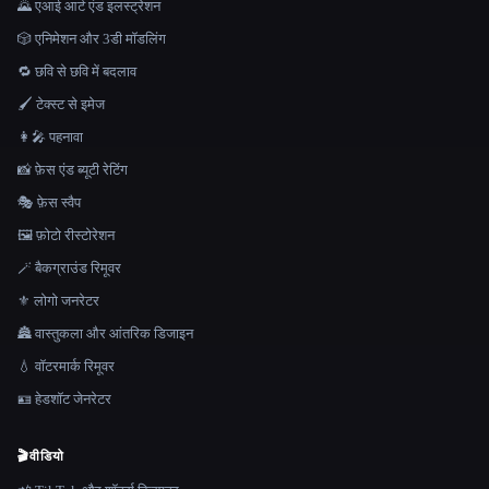
🌄 एआई आर्ट एंड इलस्ट्रेशन
🎲 एनिमेशन और 3डी मॉडलिंग
🔁 छवि से छवि में बदलाव
🖌️ टेक्स्ट से इमेज
👩‍🎤 पहनावा
📸 फ़ेस एंड ब्यूटी रेटिंग
🎭 फ़ेस स्वैप
🖼️ फ़ोटो रीस्टोरेशन
🪄 बैकग्राउंड रिमूवर
⚜️ लोगो जनरेटर
🏯 वास्तुकला और आंतरिक डिजाइन
💧 वॉटरमार्क रिमूवर
🪪 हेडशॉट जेनरेटर
🎬
वीडियो