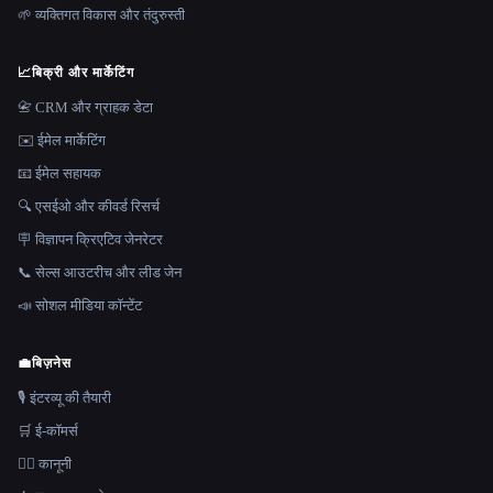
🌱 व्यक्तिगत विकास और तंदुरुस्ती
📈
बिक्री और मार्केटिंग
📇 CRM और ग्राहक डेटा
✉️ ईमेल मार्केटिंग
📧 ईमेल सहायक
🔍 एसईओ और कीवर्ड रिसर्च
🪧 विज्ञापन क्रिएटिव जेनरेटर
📞 सेल्स आउटरीच और लीड जेन
📣 सोशल मीडिया कॉन्टेंट
💼
बिज़नेस
🎙️ इंटरव्यू की तैयारी
🛒 ई-कॉमर्स
👩‍⚖️ कानूनी