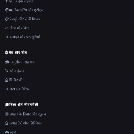
👨‍💻 ग्राहक सहेयता
🧑‍💼 रिक्रूटिंग और एटीएस
📋 रेज़्यूमे और सीवी बिल्डर
📈 लेखा और वित्त
📊 स्लाइड और प्रस्तुतियाँ
🤖
चैट और शोध
🎓 अनुसंधान सहायक
🔍 खोज इंजन
🤖💬 चैट बॉट
📊 डेटा एनालिसिस
🎓
शिक्षा और जीवनशैली
🎁 उपहार के विचार और सुझाव
🔮 एआई टैरो और डिविनेशन
🎮 जुआ