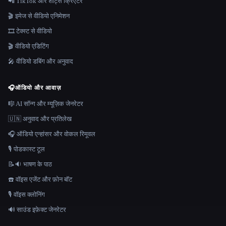
📲 TikTok और शॉर्ट्स क्रिएटर
🎬 इमेज से वीडियो एनिमेशन
🎞️ टेक्स्ट से वीडियो
🎬 वीडियो एडिटिंग
🎤 वीडियो डबिंग और अनुवाद
🎧
ऑडियो और आवाज़
🎼 AI सॉन्ग और म्यूज़िक जेनरेटर
🇺🇳 अनुवाद और प्रतिलेख
🎧 ऑडियो एन्हांसर और वोकल रिमूवल
🎙️ पोडकास्ट टूल
📝🔉 भाषण के पाठ
☎️ वॉइस एजेंट और फ़ोन बॉट
🎙️ वॉइस क्लोनिंग
🔊 साउंड इफ़ेक्ट जेनरेटर