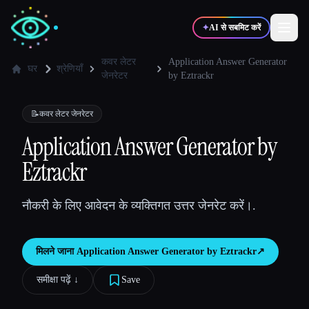
✦
AI से सबमिट करें
कवर लेटर
Application Answer Generator
घर
श्रेणियाँ
जेनरेटर
by Eztrackr
✍️
🎨
लेखक
डिज़ाइनर
📝
कवर लेटर जेनरेटर
Application Answer Generator by
💻
📈
डेवलपर्स
मार्केटर्स
Eztrackr
🎓
🎬
विद्यार्थी
क्रिएटर्स
नौकरी के लिए आवेदन के व्यक्तिगत उत्तर जेनरेट करें।.
मिलने जाना
Application Answer Generator by Eztrackr
↗︎
ब्लॉग
समीक्षा पढ़ें ↓︎
Save
टूल्स की तुलना करें