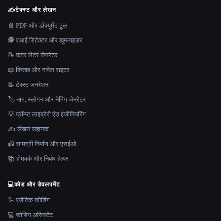
✍️
टेक्स्ट और लेखन
📄 PDF और डॉक्यूमेंट टूल
🕵️ एआई डिटेक्टर और ह्यूमनाइज़र
📝 कवर लेटर जेनरेटर
📖 किताब और नावेल राइटर
📝 टेक्स्ट जनरेशन
🏷️ नाम, स्लोगन और नेमिंग जेनरेटर
💡 प्रॉम्प्ट लाइब्रेरी एंड इंजीनियरिंग
✍️ लेखन सहायक
📠 सामग्री निर्माण और एसईओ
📚 होमवर्क और निबंध हेल्पर
💻
कोड और डेवलपमेंट
🦾 एजेंटिक कोडिंग
💻 कोडिंग असिस्टेंट