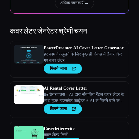
अधिक जानकारी
→
कवर लेटर जेनरेटर
श्रेणी चयन
PowerDreamer AI Cover Letter Generator
हर काम के खुलने के लिए कुछ ही सेकंड में तैयार किए
गए कवर लेटर
मिलने जाना
AI Rental Cover Letter
🏡 शेयरहाउस - AI द्वारा संचालित रेंटल कवर लेटर के
साथ मुफ़्त हाउसमेट फ़ाइंडर ⚡️ AI से मिलने वाले कवर
लेटर के साथ भीड़ से अलग दिखें
मिलने जाना
Coverletterwrite
कवर लेटर लिखें