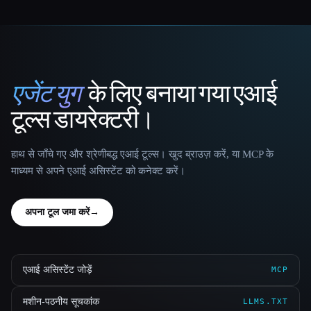
एजेंट युग
के लिए बनाया गया एआई
That AI Collection
टूल्स डायरेक्टरी।
हाथ से जाँचे गए और श्रेणीबद्ध एआई टूल्स। खुद ब्राउज़ करें, या MCP के
माध्यम से अपने एआई असिस्टेंट को कनेक्ट करें।
अपना टूल जमा करें
→
एआई असिस्टेंट जोड़ें
MCP
मशीन-पठनीय सूचकांक
LLMS.TXT