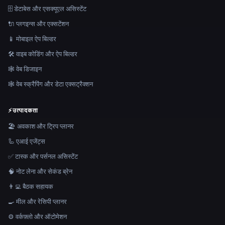
🗄️ डेटाबेस और एसक्यूएल असिस्टेंट
🔌 प्लगइन्स और एक्सटेंशन
📱 मोबाइल ऐप बिल्डर
🛠️ वाइब कोडिंग और ऐप बिल्डर
🕸 वेब डिजाइन
🕸️ वेब स्क्रैपिंग और डेटा एक्सट्रैक्शन
⚡
उत्पादकता
🏖 अवकाश और ट्रिप प्लानर
🦾 एआई एजेंट्स
✅ टास्क और पर्सनल असिस्टेंट
🧠 नोट लेना और सेकंड ब्रेन
👨‍💻 बैठक सहायक
🍳 मील और रेसिपी प्लानर
⚙️ वर्कफ़्लो और ऑटोमेशन