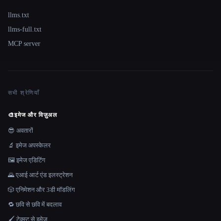
llms.txt
llms-full.txt
MCP server
सभी श्रेणियाँ
🎨
इमेज और विज़ुअल
😎 अवतारों
🔬 इमेज अपस्केलर
🖼️ इमेज एडिटिंग
🌄 एआई आर्ट एंड इलस्ट्रेशन
🎲 एनिमेशन और 3डी मॉडलिंग
🔁 छवि से छवि में बदलाव
🖌️ टेक्स्ट से इमेज