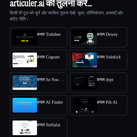
articuler.ai की तुलना करें…
किसी भी टूल को चुनें और संरचित तुलना देखें: मूल्य, परिनियोजन, क्षमताएँ और
कंटेंट नीति।
बनाम Todobee
बनाम Dewey
बनाम Cogram
बनाम Sidekick
बनाम So You Had An Idea
बनाम dypt
बनाम AI Finder
बनाम Pth AI
बनाम Stellafai