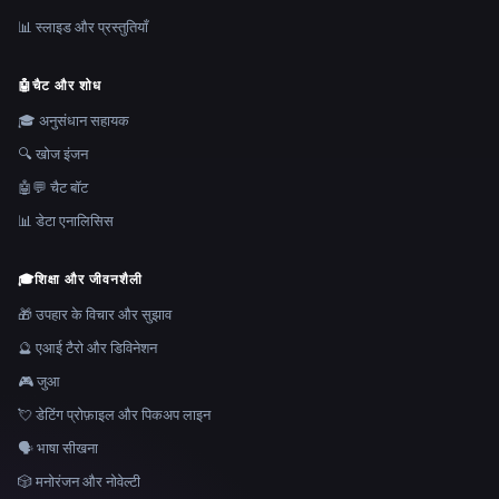
📊 स्लाइड और प्रस्तुतियाँ
🤖
चैट और शोध
🎓 अनुसंधान सहायक
🔍 खोज इंजन
🤖💬 चैट बॉट
📊 डेटा एनालिसिस
🎓
शिक्षा और जीवनशैली
🎁 उपहार के विचार और सुझाव
🔮 एआई टैरो और डिविनेशन
🎮 जुआ
💘 डेटिंग प्रोफ़ाइल और पिकअप लाइन
🗣️ भाषा सीखना
🎲 मनोरंजन और नोवेल्टी