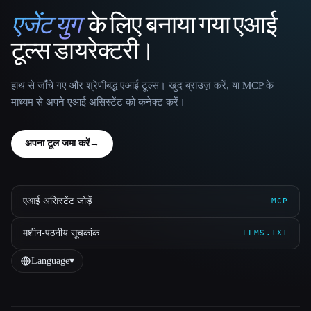
एजेंट युग
के लिए बनाया गया एआई
That AI Collection
टूल्स डायरेक्टरी।
हाथ से जाँचे गए और श्रेणीबद्ध एआई टूल्स। खुद ब्राउज़ करें, या MCP के
माध्यम से अपने एआई असिस्टेंट को कनेक्ट करें।
अपना टूल जमा करें
→
एआई असिस्टेंट जोड़ें
MCP
मशीन-पठनीय सूचकांक
LLMS.TXT
Language
▾