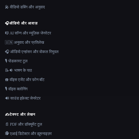
🎤 वीडियो डबिंग और अनुवाद
🎧
ऑडियो और आवाज़
🎼 AI सॉन्ग और म्यूज़िक जेनरेटर
🇺🇳 अनुवाद और प्रतिलेख
🎧 ऑडियो एन्हांसर और वोकल रिमूवल
🎙️ पोडकास्ट टूल
📝🔉 भाषण के पाठ
☎️ वॉइस एजेंट और फ़ोन बॉट
🎙️ वॉइस क्लोनिंग
🔊 साउंड इफ़ेक्ट जेनरेटर
✍️
टेक्स्ट और लेखन
📄 PDF और डॉक्यूमेंट टूल
🕵️ एआई डिटेक्टर और ह्यूमनाइज़र