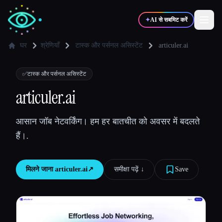
✦
AI से सबमिट करें
घर
श्रेणियाँ
टास्क और पर्सनल असिस्टेंट
articuler.ai
✍️
🎨
लेखक
डिज़ाइनर
✅
टास्क और पर्सनल असिस्टेंट
articuler.ai
💻
📈
डेवलपर्स
मार्केटर्स
आसान जॉब नेटवर्किंग। हम हर बातचीत को अवसर में बदलते
हैं।.
🎓
🎬
विद्यार्थी
क्रिएटर्स
मिलने जाना
articuler.ai
↗︎
समीक्षा पढ़ें ↓︎
Save
ब्लॉग
टूल्स की तुलना करें