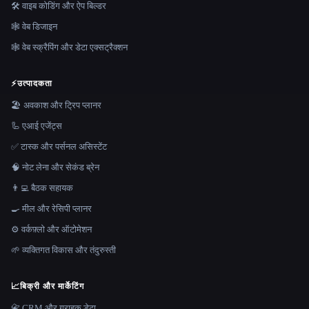
🛠️ वाइब कोडिंग और ऐप बिल्डर
🕸 वेब डिजाइन
🕸️ वेब स्क्रैपिंग और डेटा एक्सट्रैक्शन
⚡
उत्पादकता
🏖 अवकाश और ट्रिप प्लानर
🦾 एआई एजेंट्स
✅ टास्क और पर्सनल असिस्टेंट
🧠 नोट लेना और सेकंड ब्रेन
👨‍💻 बैठक सहायक
🍳 मील और रेसिपी प्लानर
⚙️ वर्कफ़्लो और ऑटोमेशन
🌱 व्यक्तिगत विकास और तंदुरुस्ती
📈
बिक्री और मार्केटिंग
📇 CRM और ग्राहक डेटा