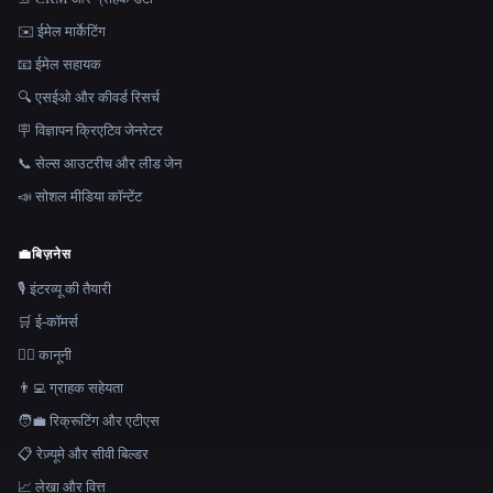
✉️ ईमेल मार्केटिंग
📧 ईमेल सहायक
🔍 एसईओ और कीवर्ड रिसर्च
🪧 विज्ञापन क्रिएटिव जेनरेटर
📞 सेल्स आउटरीच और लीड जेन
📣 सोशल मीडिया कॉन्टेंट
💼
बिज़नेस
🎙️ इंटरव्यू की तैयारी
🛒 ई-कॉमर्स
👩‍⚖️ कानूनी
👨‍💻 ग्राहक सहेयता
🧑‍💼 रिक्रूटिंग और एटीएस
📋 रेज़्यूमे और सीवी बिल्डर
📈 लेखा और वित्त