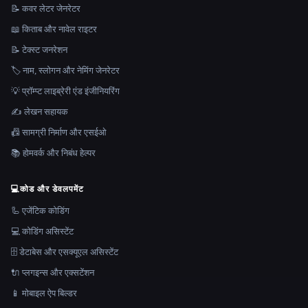
📝 कवर लेटर जेनरेटर
📖 किताब और नावेल राइटर
📝 टेक्स्ट जनरेशन
🏷️ नाम, स्लोगन और नेमिंग जेनरेटर
💡 प्रॉम्प्ट लाइब्रेरी एंड इंजीनियरिंग
✍️ लेखन सहायक
📠 सामग्री निर्माण और एसईओ
📚 होमवर्क और निबंध हेल्पर
💻
कोड और डेवलपमेंट
🦾 एजेंटिक कोडिंग
💻 कोडिंग असिस्टेंट
🗄️ डेटाबेस और एसक्यूएल असिस्टेंट
🔌 प्लगइन्स और एक्सटेंशन
📱 मोबाइल ऐप बिल्डर