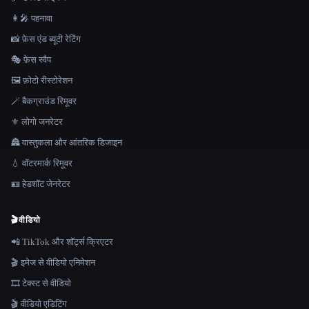
👩‍🎤 पहनावा
📸 फ़ेस एंड ब्यूटी रेटिंग
🎭 फ़ेस स्वैप
🖼️ फ़ोटो रीस्टोरेशन
🪄 बैकग्राउंड रिमूवर
⚜️ लोगो जनरेटर
🏯 वास्तुकला और आंतरिक डिजाइन
💧 वॉटरमार्क रिमूवर
🪪 हेडशॉट जेनरेटर
🎬
वीडियो
📲 TikTok और शॉर्ट्स क्रिएटर
🎬 इमेज से वीडियो एनिमेशन
🎞️ टेक्स्ट से वीडियो
🎬 वीडियो एडिटिंग