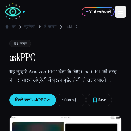
✦
AI से सबमिट करें
घर
श्रेणियाँ
ई-कॉमर्स
askPPC
✍️
🎨
लेखक
डिज़ाइनर
🛒
ई-कॉमर्स
askPPC
💻
📈
डेवलपर्स
मार्केटर्स
यह तुम्हारे Amazon PPC डेटा के लिए ChatGPT की तरह
है। साधारण अंग्रेज़ी में प्रश्न पूछें, तेज़ी से उत्तर पाओ।.
🎓
🎬
विद्यार्थी
क्रिएटर्स
मिलने जाना
askPPC
↗︎
समीक्षा पढ़ें ↓︎
Save
ब्लॉग
टूल्स की तुलना करें