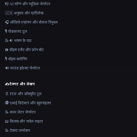
🎼 AI सॉन्ग और म्यूज़िक जेनरेटर
🇺🇳 अनुवाद और प्रतिलेख
🎧 ऑडियो एन्हांसर और वोकल रिमूवल
🎙️ पोडकास्ट टूल
📝🔉 भाषण के पाठ
☎️ वॉइस एजेंट और फ़ोन बॉट
🎙️ वॉइस क्लोनिंग
🔊 साउंड इफ़ेक्ट जेनरेटर
✍️
टेक्स्ट और लेखन
📄 PDF और डॉक्यूमेंट टूल
🕵️ एआई डिटेक्टर और ह्यूमनाइज़र
📝 कवर लेटर जेनरेटर
📖 किताब और नावेल राइटर
📝 टेक्स्ट जनरेशन