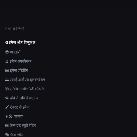
सभी श्रेणियाँ
🎨
इमेज और विज़ुअल
😎 अवतारों
🔬 इमेज अपस्केलर
🖼️ इमेज एडिटिंग
🌄 एआई आर्ट एंड इलस्ट्रेशन
🎲 एनिमेशन और 3डी मॉडलिंग
🔁 छवि से छवि में बदलाव
🖌️ टेक्स्ट से इमेज
👩‍🎤 पहनावा
📸 फ़ेस एंड ब्यूटी रेटिंग
🎭 फ़ेस स्वैप