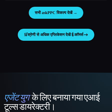
सभी askPPC विकल्प देखें →
🛒
श्रेणी से अधिक एप्लिकेशन देखें
ई-कॉमर्स
एजेंट युग
के लिए बनाया गया एआई
That AI Collection
टूल्स डायरेक्टरी।