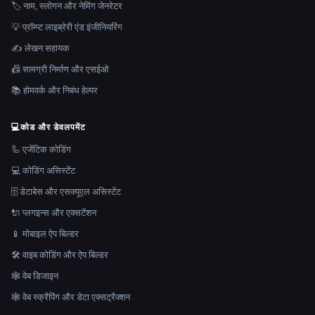
🏷️ नाम, स्लोगन और नेमिंग जेनरेटर
💡 प्रॉम्प्ट लाइब्रेरी एंड इंजीनियरिंग
✍️ लेखन सहायक
📠 सामग्री निर्माण और एसईओ
📚 होमवर्क और निबंध हेल्पर
💻
कोड और डेवलपमेंट
🦾 एजेंटिक कोडिंग
💻 कोडिंग असिस्टेंट
🗄️ डेटाबेस और एसक्यूएल असिस्टेंट
🔌 प्लगइन्स और एक्सटेंशन
📱 मोबाइल ऐप बिल्डर
🛠️ वाइब कोडिंग और ऐप बिल्डर
🕸 वेब डिजाइन
🕸️ वेब स्क्रैपिंग और डेटा एक्सट्रैक्शन