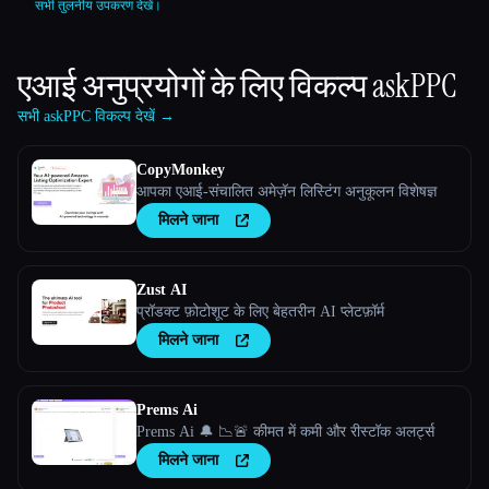
सभी तुलनीय उपकरण देखें।
एआई अनुप्रयोगों के लिए विकल्प
askPPC
सभी askPPC विकल्प देखें →
CopyMonkey
आपका एआई-संचालित अमेज़ॅन लिस्टिंग अनुकूलन विशेषज्ञ
मिलने जाना
Zust AI
प्रॉडक्ट फ़ोटोशूट के लिए बेहतरीन AI प्लेटफ़ॉर्म
मिलने जाना
Prems Ai
Prems Ai 🔔 📉🚨 कीमत में कमी और रीस्टॉक अलर्ट्स
मिलने जाना