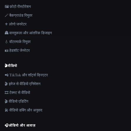
🖼️ फ़ोटो रीस्टोरेशन
🪄 बैकग्राउंड रिमूवर
⚜️ लोगो जनरेटर
🏯 वास्तुकला और आंतरिक डिजाइन
💧 वॉटरमार्क रिमूवर
🪪 हेडशॉट जेनरेटर
🎬
वीडियो
📲 TikTok और शॉर्ट्स क्रिएटर
🎬 इमेज से वीडियो एनिमेशन
🎞️ टेक्स्ट से वीडियो
🎬 वीडियो एडिटिंग
🎤 वीडियो डबिंग और अनुवाद
🎧
ऑडियो और आवाज़