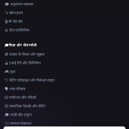
🎓 अनुसंधान सहायक
🔍 खोज इंजन
🤖💬 चैट बॉट
📊 डेटा एनालिसिस
🎓
शिक्षा और जीवनशैली
🎁 उपहार के विचार और सुझाव
🔮 एआई टैरो और डिविनेशन
🎮 जुआ
💘 डेटिंग प्रोफ़ाइल और पिकअप लाइन
🗣️ भाषा सीखना
🎲 मनोरंजन और नोवेल्टी
💞 सामाजिक नेटवर्क और डेटिंग
🎓 स्टडी और ट्यूटर
👩‍⚕️ स्वास्थ्य देखभाल
भाषा