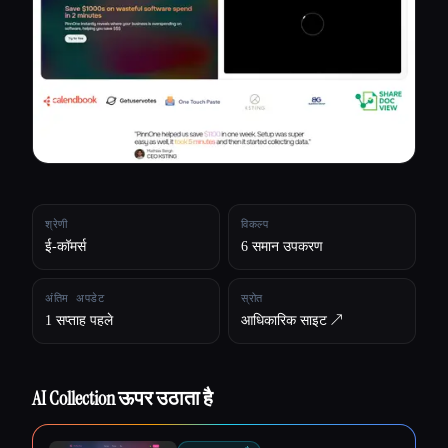
सभी श्रेणियाँ
हमारे बारे में
श्रेणी
विकल्प
ई-कॉमर्स
6 समान उपकरण
अंतिम अपडेट
स्रोत
1 सप्ताह पहले
आधिकारिक साइट ↗︎
AI Collection ऊपर उठाता है
Esc