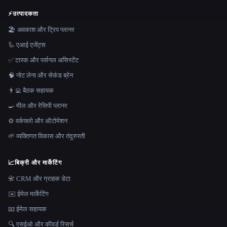
⚡
उत्पादकता
🏖 अवकाश और ट्रिप प्लानर
🦾 एआई एजेंट्स
✅ टास्क और पर्सनल असिस्टेंट
🧠 नोट लेना और सेकंड ब्रेन
👨‍💻 बैठक सहायक
🍳 मील और रेसिपी प्लानर
⚙️ वर्कफ़्लो और ऑटोमेशन
🌱 व्यक्तिगत विकास और तंदुरुस्ती
📈
बिक्री और मार्केटिंग
📇 CRM और ग्राहक डेटा
✉️ ईमेल मार्केटिंग
📧 ईमेल सहायक
🔍 एसईओ और कीवर्ड रिसर्च