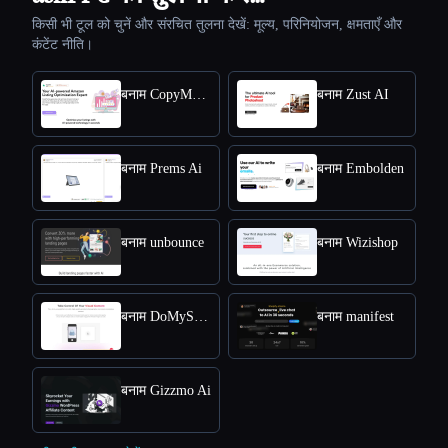
किसी भी टूल को चुनें और संरचित तुलना देखें: मूल्य, परिनियोजन, क्षमताएँ और
कंटेंट नीति।
बनाम CopyMonkey
बनाम Zust AI
बनाम Prems Ai
बनाम Embolden
बनाम unbounce
बनाम Wizishop
बनाम DoMyShoot
बनाम manifest
बनाम Gizzmo Ai