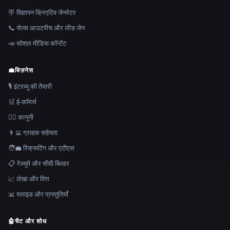
🪧 विज्ञापन क्रिएटिव जेनरेटर
📞 सेल्स आउटरीच और लीड जेन
📣 सोशल मीडिया कॉन्टेंट
💼
बिज़नेस
🎙️ इंटरव्यू की तैयारी
🛒 ई-कॉमर्स
👩‍⚖️ कानूनी
👨‍💻 ग्राहक सहेयता
🧑‍💼 रिक्रूटिंग और एटीएस
📋 रेज़्यूमे और सीवी बिल्डर
📈 लेखा और वित्त
📊 स्लाइड और प्रस्तुतियाँ
🤖
चैट और शोध