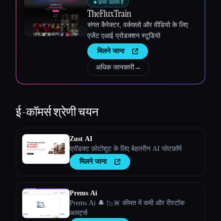
★
ऊपर उठाता है
TheFluxTrain
संगत कैरेक्टर, वर्कफ़्लो और वीडियो के लिए
एजेंट एआई प्रोडक्शन स्टूडियो
मिलने जाना
अधिक जानकारी
→
ई-कॉमर्स
श्रेणी चयन
Zust AI
प्रॉडक्ट फ़ोटोशूट के लिए बेहतरीन AI प्लेटफ़ॉर्म
मिलने जाना
Prems Ai
Prems Ai 🔔 📉🚨 कीमत में कमी और रीस्टॉक
अलर्ट्स