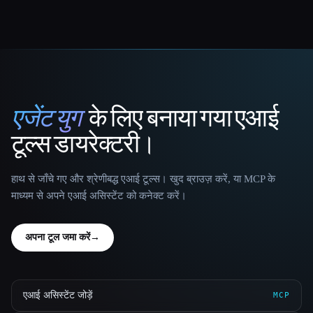
एजेंट युग
के लिए बनाया गया एआई
That AI Collection
टूल्स डायरेक्टरी।
हाथ से जाँचे गए और श्रेणीबद्ध एआई टूल्स। खुद ब्राउज़ करें, या MCP के
माध्यम से अपने एआई असिस्टेंट को कनेक्ट करें।
अपना टूल जमा करें
→
एआई असिस्टेंट जोड़ें
MCP