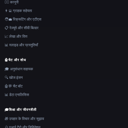
👩‍⚖️ कानूनी
👨‍💻 ग्राहक सहेयता
🧑‍💼 रिक्रूटिंग और एटीएस
📋 रेज़्यूमे और सीवी बिल्डर
📈 लेखा और वित्त
📊 स्लाइड और प्रस्तुतियाँ
🤖
चैट और शोध
🎓 अनुसंधान सहायक
🔍 खोज इंजन
🤖💬 चैट बॉट
📊 डेटा एनालिसिस
🎓
शिक्षा और जीवनशैली
🎁 उपहार के विचार और सुझाव
🔮 एआई टैरो और डिविनेशन