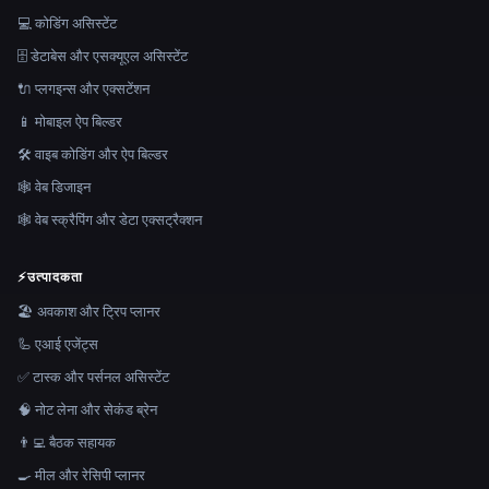
💻 कोडिंग असिस्टेंट
🗄️ डेटाबेस और एसक्यूएल असिस्टेंट
🔌 प्लगइन्स और एक्सटेंशन
📱 मोबाइल ऐप बिल्डर
🛠️ वाइब कोडिंग और ऐप बिल्डर
🕸 वेब डिजाइन
🕸️ वेब स्क्रैपिंग और डेटा एक्सट्रैक्शन
⚡
उत्पादकता
🏖 अवकाश और ट्रिप प्लानर
🦾 एआई एजेंट्स
✅ टास्क और पर्सनल असिस्टेंट
🧠 नोट लेना और सेकंड ब्रेन
👨‍💻 बैठक सहायक
🍳 मील और रेसिपी प्लानर