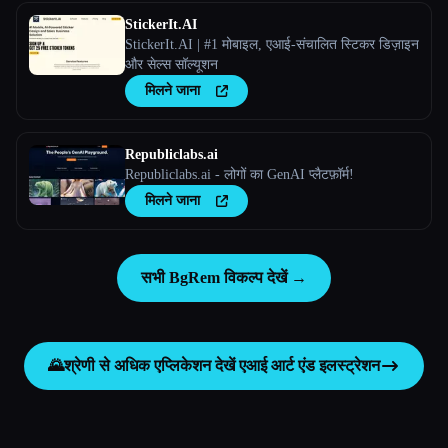
StickerIt.AI
StickerIt.AI | #1 मोबाइल, एआई-संचालित स्टिकर डिज़ाइन
और सेल्स सॉल्यूशन
मिलने जाना
Republiclabs.ai
Republiclabs.ai - लोगों का GenAI प्लैटफ़ॉर्म!
मिलने जाना
सभी BgRem विकल्प देखें →
🌄
श्रेणी से अधिक एप्लिकेशन देखें
एआई आर्ट एंड इलस्ट्रेशन