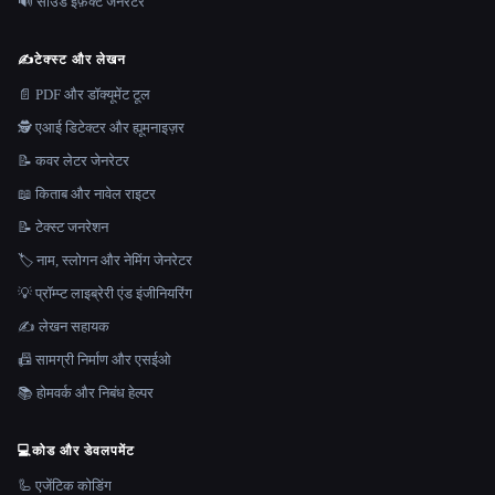
🔊 साउंड इफ़ेक्ट जेनरेटर
✍️
टेक्स्ट और लेखन
📄 PDF और डॉक्यूमेंट टूल
🕵️ एआई डिटेक्टर और ह्यूमनाइज़र
📝 कवर लेटर जेनरेटर
📖 किताब और नावेल राइटर
📝 टेक्स्ट जनरेशन
🏷️ नाम, स्लोगन और नेमिंग जेनरेटर
💡 प्रॉम्प्ट लाइब्रेरी एंड इंजीनियरिंग
✍️ लेखन सहायक
📠 सामग्री निर्माण और एसईओ
📚 होमवर्क और निबंध हेल्पर
💻
कोड और डेवलपमेंट
🦾 एजेंटिक कोडिंग