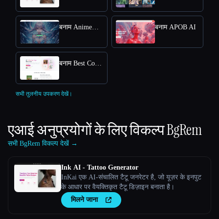
बनाम AnimeGenius
बनाम APOB AI
बनाम Best Coloring Pages AI
सभी तुलनीय उपकरण देखें।
एआई अनुप्रयोगों के लिए विकल्प
BgRem
सभी BgRem विकल्प देखें →
Ink AI - Tattoo Generator
InKai एक AI-संचालित टैटू जनरेटर है, जो यूज़र के इनपुट
के आधार पर वैयक्तिकृत टैटू डिज़ाइन बनाता है।
मिलने जाना