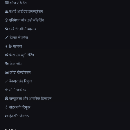
🖼️ इमेज एडिटिंग
🌄 एआई आर्ट एंड इलस्ट्रेशन
🎲 एनिमेशन और 3डी मॉडलिंग
🔁 छवि से छवि में बदलाव
🖌️ टेक्स्ट से इमेज
👩‍🎤 पहनावा
📸 फ़ेस एंड ब्यूटी रेटिंग
🎭 फ़ेस स्वैप
🖼️ फ़ोटो रीस्टोरेशन
🪄 बैकग्राउंड रिमूवर
⚜️ लोगो जनरेटर
🏯 वास्तुकला और आंतरिक डिजाइन
💧 वॉटरमार्क रिमूवर
🪪 हेडशॉट जेनरेटर