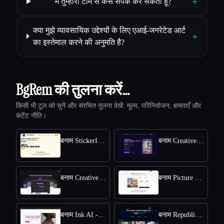
+
मैं तुम्हारी टीम से कैसे संपर्क कर सकता हूँ?
क्या मुझे व्यावसायिक उद्देश्यों के लिए एआई-जनरेटेड आर्ट
+
का इस्तेमाल करने की अनुमति है?
BgRem की तुलना करें…
किसी भी टूल को चुनें और संरचित तुलना देखें: मूल्य, परिनियोजन, क्षमताएँ और
कंटेंट नीति।
बनाम StickerIt.AI
बनाम CreativePixel
बनाम Creative Fabrica
बनाम Picture to Drawing
बनाम Ink AI - Tattoo Generator
बनाम Republiclabs.ai