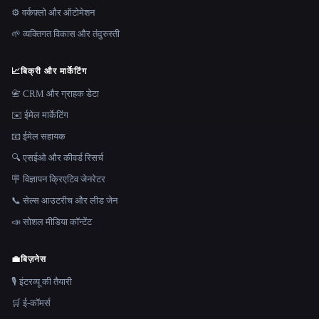
⚙️ वर्कफ़्लो और ऑटोमेशन
🌱 व्यक्तिगत विकास और तंदुरुस्ती
📈
बिक्री और मार्केटिंग
📇 CRM और ग्राहक डेटा
✉️ ईमेल मार्केटिंग
📧 ईमेल सहायक
🔍 एसईओ और कीवर्ड रिसर्च
🪧 विज्ञापन क्रिएटिव जेनरेटर
📞 सेल्स आउटरीच और लीड जेन
📣 सोशल मीडिया कॉन्टेंट
💼
बिज़नेस
🎙️ इंटरव्यू की तैयारी
🛒 ई-कॉमर्स