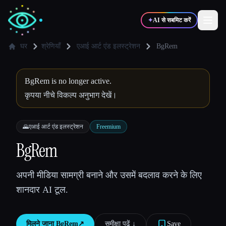
✦
AI से सबमिट करें
घर
श्रेणियाँ
एआई आर्ट एंड इलस्ट्रेशन
BgRem
✍️
🎨
लेखक
डिज़ाइनर
BgRem is no longer active.
कृपया नीचे विकल्प अनुभाग देखें।
💻
📈
डेवलपर्स
मार्केटर्स
🌄
एआई आर्ट एंड इलस्ट्रेशन
Freemium
🎓
🎬
BgRem
विद्यार्थी
क्रिएटर्स
अपनी मीडिया सामग्री बनाने और उसमें बदलाव करने के लिए
शानदार AI टूल.
ब्लॉग
टूल्स की तुलना करें
मिलने जाना
BgRem
↗︎
समीक्षा पढ़ें ↓︎
Save