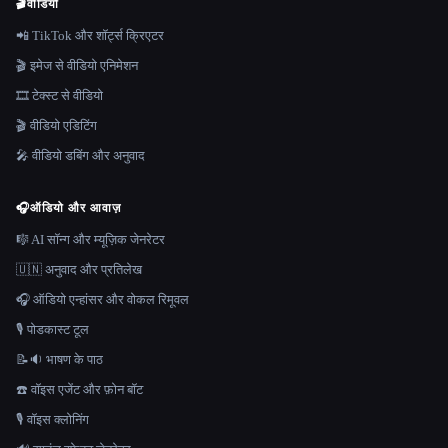
🎬
वीडियो
📲 TikTok और शॉर्ट्स क्रिएटर
🎬 इमेज से वीडियो एनिमेशन
🎞️ टेक्स्ट से वीडियो
🎬 वीडियो एडिटिंग
🎤 वीडियो डबिंग और अनुवाद
🎧
ऑडियो और आवाज़
🎼 AI सॉन्ग और म्यूज़िक जेनरेटर
🇺🇳 अनुवाद और प्रतिलेख
🎧 ऑडियो एन्हांसर और वोकल रिमूवल
🎙️ पोडकास्ट टूल
📝🔉 भाषण के पाठ
☎️ वॉइस एजेंट और फ़ोन बॉट
🎙️ वॉइस क्लोनिंग