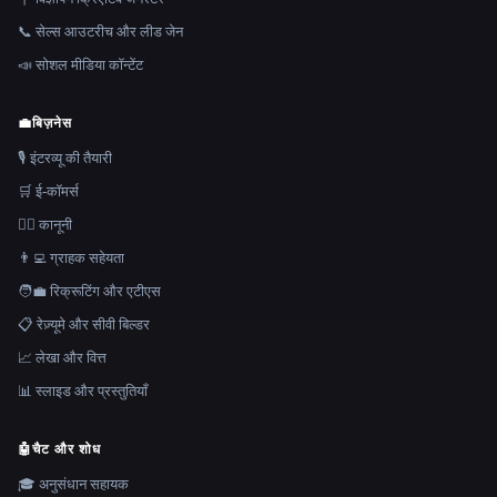
📞 सेल्स आउटरीच और लीड जेन
📣 सोशल मीडिया कॉन्टेंट
💼
बिज़नेस
🎙️ इंटरव्यू की तैयारी
🛒 ई-कॉमर्स
👩‍⚖️ कानूनी
👨‍💻 ग्राहक सहेयता
🧑‍💼 रिक्रूटिंग और एटीएस
📋 रेज़्यूमे और सीवी बिल्डर
📈 लेखा और वित्त
📊 स्लाइड और प्रस्तुतियाँ
🤖
चैट और शोध
🎓 अनुसंधान सहायक