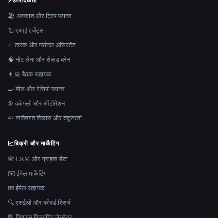
⚡
उत्पादकता
🏖 अवकाश और ट्रिप प्लानर
🦾 एआई एजेंट्स
✅ टास्क और पर्सनल असिस्टेंट
🧠 नोट लेना और सेकंड ब्रेन
👨‍💻 बैठक सहायक
🍳 मील और रेसिपी प्लानर
⚙️ वर्कफ़्लो और ऑटोमेशन
🌱 व्यक्तिगत विकास और तंदुरुस्ती
📈
बिक्री और मार्केटिंग
📇 CRM और ग्राहक डेटा
✉️ ईमेल मार्केटिंग
📧 ईमेल सहायक
🔍 एसईओ और कीवर्ड रिसर्च
🪧 विज्ञापन क्रिएटिव जेनरेटर