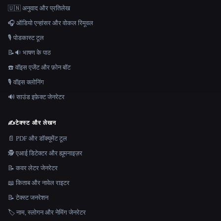
🇺🇳 अनुवाद और प्रतिलेख
🎧 ऑडियो एन्हांसर और वोकल रिमूवल
🎙️ पोडकास्ट टूल
📝🔉 भाषण के पाठ
☎️ वॉइस एजेंट और फ़ोन बॉट
🎙️ वॉइस क्लोनिंग
🔊 साउंड इफ़ेक्ट जेनरेटर
✍️
टेक्स्ट और लेखन
📄 PDF और डॉक्यूमेंट टूल
🕵️ एआई डिटेक्टर और ह्यूमनाइज़र
📝 कवर लेटर जेनरेटर
📖 किताब और नावेल राइटर
📝 टेक्स्ट जनरेशन
🏷️ नाम, स्लोगन और नेमिंग जेनरेटर