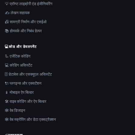
💡 प्रॉम्प्ट लाइब्रेरी एंड इंजीनियरिंग
✍️ लेखन सहायक
📠 सामग्री निर्माण और एसईओ
📚 होमवर्क और निबंध हेल्पर
💻
कोड और डेवलपमेंट
🦾 एजेंटिक कोडिंग
💻 कोडिंग असिस्टेंट
🗄️ डेटाबेस और एसक्यूएल असिस्टेंट
🔌 प्लगइन्स और एक्सटेंशन
📱 मोबाइल ऐप बिल्डर
🛠️ वाइब कोडिंग और ऐप बिल्डर
🕸 वेब डिजाइन
🕸️ वेब स्क्रैपिंग और डेटा एक्सट्रैक्शन