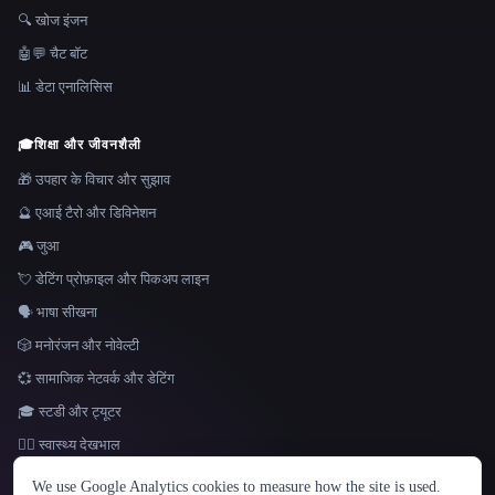
🔍 खोज इंजन
🤖💬 चैट बॉट
📊 डेटा एनालिसिस
🎓
शिक्षा और जीवनशैली
🎁 उपहार के विचार और सुझाव
🔮 एआई टैरो और डिविनेशन
🎮 जुआ
💘 डेटिंग प्रोफ़ाइल और पिकअप लाइन
🗣️ भाषा सीखना
🎲 मनोरंजन और नोवेल्टी
💞 सामाजिक नेटवर्क और डेटिंग
🎓 स्टडी और ट्यूटर
👩‍⚕️ स्वास्थ्य देखभाल
भाषा
We use Google Analytics cookies to measure how the site is used.
English
español
Français
Русский
简体中文