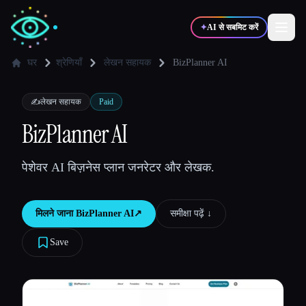
✦
AI से सबमिट करें
घर
श्रेणियाँ
लेखन सहायक
BizPlanner AI
✍️
🎨
लेखक
डिज़ाइनर
✍️
लेखन सहायक
Paid
BizPlanner AI
💻
📈
डेवलपर्स
मार्केटर्स
पेशेवर AI बिज़नेस प्लान जनरेटर और लेखक.
🎓
🎬
विद्यार्थी
क्रिएटर्स
मिलने जाना
BizPlanner AI
↗︎
समीक्षा पढ़ें ↓︎
Save
ब्लॉग
टूल्स की तुलना करें