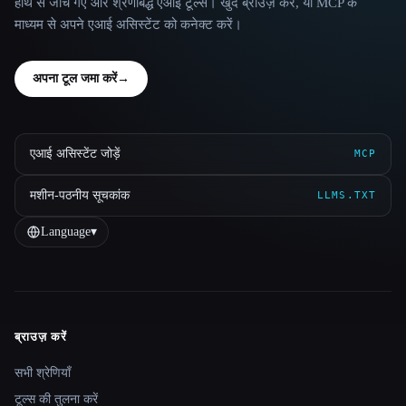
हाथ से जाँचे गए और श्रेणीबद्ध एआई टूल्स। खुद ब्राउज़ करें, या MCP के
माध्यम से अपने एआई असिस्टेंट को कनेक्ट करें।
अपना टूल जमा करें
→
एआई असिस्टेंट जोड़ें
MCP
मशीन-पठनीय सूचकांक
LLMS.TXT
Language
▾
ब्राउज़ करें
Site navigation
सभी श्रेणियाँ
टूल्स की तुलना करें