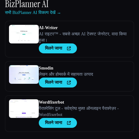
BizPlanner AI
सभी BizPlanner AI विकल्प देखें →
AI-Writer
AI राइटर™ - सबसे अच्छा AI टेक्स्ट जेनरेटर, वादा किया
हुआ।
मिलने जाना
Smodin
लेखन और होमवर्क में सहायता उत्पाद
मिलने जाना
Wordfixerbot
पैराफ़्रेसिंग टूल - सर्वश्रेष्ठ मुफ़्त ऑनलाइन पैराफ़्रेज़र -
Wordfixerbot
मिलने जाना