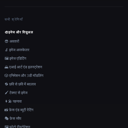
सभी श्रेणियाँ
🎨
इमेज और विज़ुअल
😎 अवतारों
🔬 इमेज अपस्केलर
🖼️ इमेज एडिटिंग
🌄 एआई आर्ट एंड इलस्ट्रेशन
🎲 एनिमेशन और 3डी मॉडलिंग
🔁 छवि से छवि में बदलाव
🖌️ टेक्स्ट से इमेज
👩‍🎤 पहनावा
📸 फ़ेस एंड ब्यूटी रेटिंग
🎭 फ़ेस स्वैप
🖼️ फ़ोटो रीस्टोरेशन