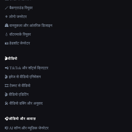
🪄 बैकग्राउंड रिमूवर
⚜️ लोगो जनरेटर
🏯 वास्तुकला और आंतरिक डिजाइन
💧 वॉटरमार्क रिमूवर
🪪 हेडशॉट जेनरेटर
🎬
वीडियो
📲 TikTok और शॉर्ट्स क्रिएटर
🎬 इमेज से वीडियो एनिमेशन
🎞️ टेक्स्ट से वीडियो
🎬 वीडियो एडिटिंग
🎤 वीडियो डबिंग और अनुवाद
🎧
ऑडियो और आवाज़
🎼 AI सॉन्ग और म्यूज़िक जेनरेटर