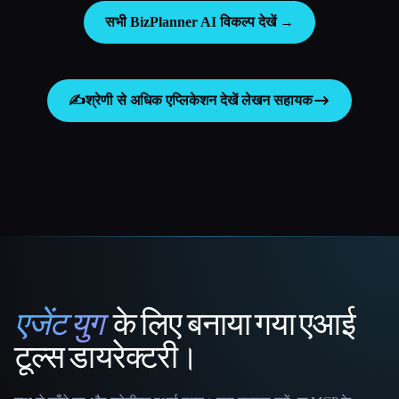
सभी BizPlanner AI विकल्प देखें →
✍️
श्रेणी से अधिक एप्लिकेशन देखें
लेखन सहायक
एजेंट युग
के लिए बनाया गया एआई
That AI Collection
टूल्स डायरेक्टरी।