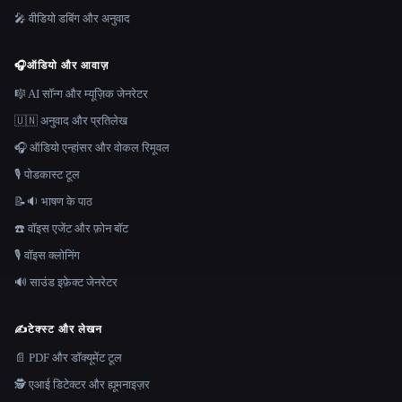
🎤 वीडियो डबिंग और अनुवाद
🎧
ऑडियो और आवाज़
🎼 AI सॉन्ग और म्यूज़िक जेनरेटर
🇺🇳 अनुवाद और प्रतिलेख
🎧 ऑडियो एन्हांसर और वोकल रिमूवल
🎙️ पोडकास्ट टूल
📝🔉 भाषण के पाठ
☎️ वॉइस एजेंट और फ़ोन बॉट
🎙️ वॉइस क्लोनिंग
🔊 साउंड इफ़ेक्ट जेनरेटर
✍️
टेक्स्ट और लेखन
📄 PDF और डॉक्यूमेंट टूल
🕵️ एआई डिटेक्टर और ह्यूमनाइज़र