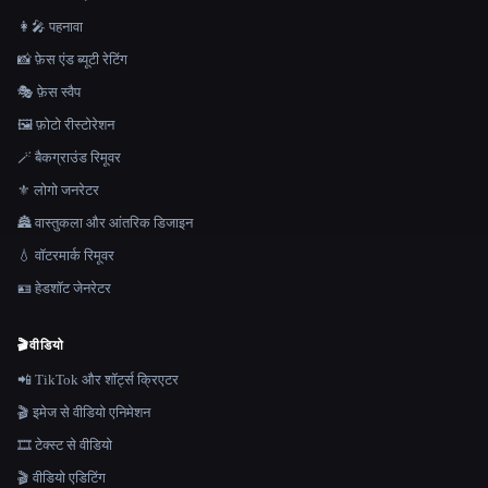
👩‍🎤 पहनावा
📸 फ़ेस एंड ब्यूटी रेटिंग
🎭 फ़ेस स्वैप
🖼️ फ़ोटो रीस्टोरेशन
🪄 बैकग्राउंड रिमूवर
⚜️ लोगो जनरेटर
🏯 वास्तुकला और आंतरिक डिजाइन
💧 वॉटरमार्क रिमूवर
🪪 हेडशॉट जेनरेटर
🎬
वीडियो
📲 TikTok और शॉर्ट्स क्रिएटर
🎬 इमेज से वीडियो एनिमेशन
🎞️ टेक्स्ट से वीडियो
🎬 वीडियो एडिटिंग