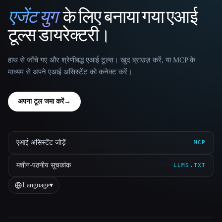
एजेंट युग
के लिए बनाया गया एआई
That AI Collection
टूल्स डायरेक्टरी।
हाथ से जाँचे गए और श्रेणीबद्ध एआई टूल्स। खुद ब्राउज़ करें, या MCP के
माध्यम से अपने एआई असिस्टेंट को कनेक्ट करें।
अपना टूल जमा करें
→
एआई असिस्टेंट जोड़ें
MCP
मशीन-पठनीय सूचकांक
LLMS.TXT
Language
▾