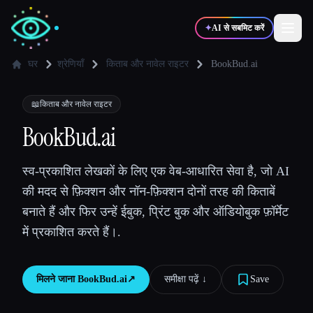
✦
AI से सबमिट करें
घर
श्रेणियाँ
किताब और नावेल राइटर
BookBud.ai
✍️
🎨
लेखक
डिज़ाइनर
📖
किताब और नावेल राइटर
BookBud.ai
💻
📈
डेवलपर्स
मार्केटर्स
स्व-प्रकाशित लेखकों के लिए एक वेब-आधारित सेवा है, जो AI
की मदद से फ़िक्शन और नॉन-फ़िक्शन दोनों तरह की किताबें
🎓
🎬
विद्यार्थी
क्रिएटर्स
बनाते हैं और फिर उन्हें ईबुक, प्रिंट बुक और ऑडियोबुक फ़ॉर्मेट
में प्रकाशित करते हैं।.
ब्लॉग
मिलने जाना
BookBud.ai
↗︎
समीक्षा पढ़ें ↓︎
Save
टूल्स की तुलना करें