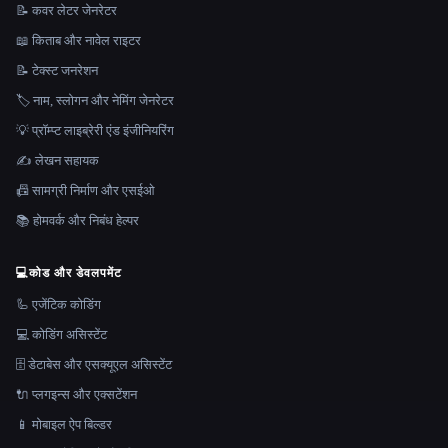
📝 कवर लेटर जेनरेटर
📖 किताब और नावेल राइटर
📝 टेक्स्ट जनरेशन
🏷️ नाम, स्लोगन और नेमिंग जेनरेटर
💡 प्रॉम्प्ट लाइब्रेरी एंड इंजीनियरिंग
✍️ लेखन सहायक
📠 सामग्री निर्माण और एसईओ
📚 होमवर्क और निबंध हेल्पर
💻
कोड और डेवलपमेंट
🦾 एजेंटिक कोडिंग
💻 कोडिंग असिस्टेंट
🗄️ डेटाबेस और एसक्यूएल असिस्टेंट
🔌 प्लगइन्स और एक्सटेंशन
📱 मोबाइल ऐप बिल्डर