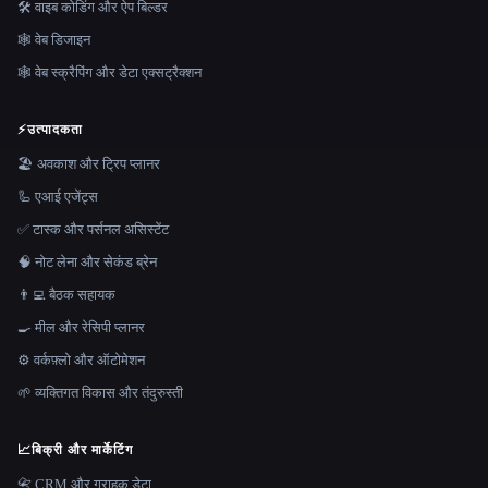
🛠️ वाइब कोडिंग और ऐप बिल्डर
🕸 वेब डिजाइन
🕸️ वेब स्क्रैपिंग और डेटा एक्सट्रैक्शन
⚡
उत्पादकता
🏖 अवकाश और ट्रिप प्लानर
🦾 एआई एजेंट्स
✅ टास्क और पर्सनल असिस्टेंट
🧠 नोट लेना और सेकंड ब्रेन
👨‍💻 बैठक सहायक
🍳 मील और रेसिपी प्लानर
⚙️ वर्कफ़्लो और ऑटोमेशन
🌱 व्यक्तिगत विकास और तंदुरुस्ती
📈
बिक्री और मार्केटिंग
📇 CRM और ग्राहक डेटा