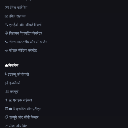
✉️ ईमेल मार्केटिंग
📧 ईमेल सहायक
🔍 एसईओ और कीवर्ड रिसर्च
🪧 विज्ञापन क्रिएटिव जेनरेटर
📞 सेल्स आउटरीच और लीड जेन
📣 सोशल मीडिया कॉन्टेंट
💼
बिज़नेस
🎙️ इंटरव्यू की तैयारी
🛒 ई-कॉमर्स
👩‍⚖️ कानूनी
👨‍💻 ग्राहक सहेयता
🧑‍💼 रिक्रूटिंग और एटीएस
📋 रेज़्यूमे और सीवी बिल्डर
📈 लेखा और वित्त