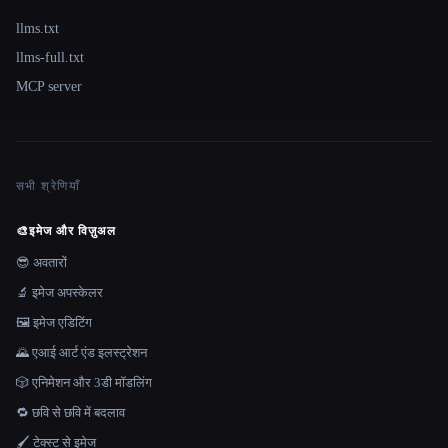
llms.txt
llms-full.txt
MCP server
सभी श्रेणियाँ
🎨
इमेज और विज़ुअल
😎 अवतारों
🔬 इमेज अपस्केलर
🖼️ इमेज एडिटिंग
🌄 एआई आर्ट एंड इलस्ट्रेशन
🎲 एनिमेशन और 3डी मॉडलिंग
🔁 छवि से छवि में बदलाव
🖌️ टेक्स्ट से इमेज