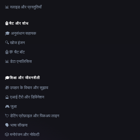
📊 स्लाइड और प्रस्तुतियाँ
🤖
चैट और शोध
🎓 अनुसंधान सहायक
🔍 खोज इंजन
🤖💬 चैट बॉट
📊 डेटा एनालिसिस
🎓
शिक्षा और जीवनशैली
🎁 उपहार के विचार और सुझाव
🔮 एआई टैरो और डिविनेशन
🎮 जुआ
💘 डेटिंग प्रोफ़ाइल और पिकअप लाइन
🗣️ भाषा सीखना
🎲 मनोरंजन और नोवेल्टी