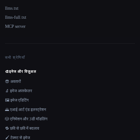
llms.txt
llms-full.txt
MCP server
सभी श्रेणियाँ
🎨
इमेज और विज़ुअल
😎 अवतारों
🔬 इमेज अपस्केलर
🖼️ इमेज एडिटिंग
🌄 एआई आर्ट एंड इलस्ट्रेशन
🎲 एनिमेशन और 3डी मॉडलिंग
🔁 छवि से छवि में बदलाव
🖌️ टेक्स्ट से इमेज