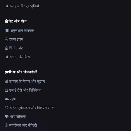
📊 स्लाइड और प्रस्तुतियाँ
🤖
चैट और शोध
🎓 अनुसंधान सहायक
🔍 खोज इंजन
🤖💬 चैट बॉट
📊 डेटा एनालिसिस
🎓
शिक्षा और जीवनशैली
🎁 उपहार के विचार और सुझाव
🔮 एआई टैरो और डिविनेशन
🎮 जुआ
💘 डेटिंग प्रोफ़ाइल और पिकअप लाइन
🗣️ भाषा सीखना
🎲 मनोरंजन और नोवेल्टी