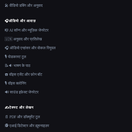
🎤 वीडियो डबिंग और अनुवाद
🎧
ऑडियो और आवाज़
🎼 AI सॉन्ग और म्यूज़िक जेनरेटर
🇺🇳 अनुवाद और प्रतिलेख
🎧 ऑडियो एन्हांसर और वोकल रिमूवल
🎙️ पोडकास्ट टूल
📝🔉 भाषण के पाठ
☎️ वॉइस एजेंट और फ़ोन बॉट
🎙️ वॉइस क्लोनिंग
🔊 साउंड इफ़ेक्ट जेनरेटर
✍️
टेक्स्ट और लेखन
📄 PDF और डॉक्यूमेंट टूल
🕵️ एआई डिटेक्टर और ह्यूमनाइज़र