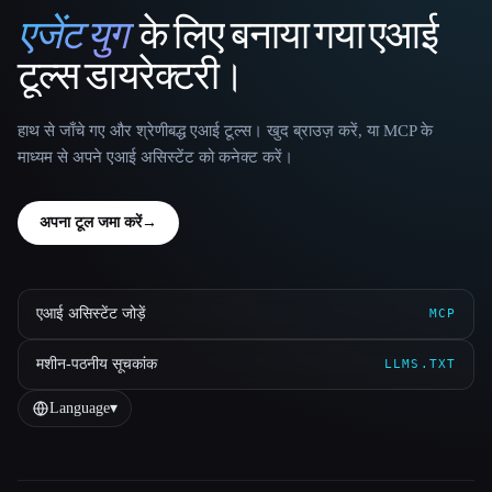
एजेंट युग
के लिए बनाया गया एआई
That AI Collection
टूल्स डायरेक्टरी।
हाथ से जाँचे गए और श्रेणीबद्ध एआई टूल्स। खुद ब्राउज़ करें, या MCP के
माध्यम से अपने एआई असिस्टेंट को कनेक्ट करें।
अपना टूल जमा करें
→
एआई असिस्टेंट जोड़ें
MCP
मशीन-पठनीय सूचकांक
LLMS.TXT
Language
▾