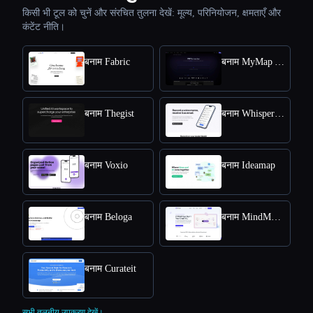
किसी भी टूल को चुनें और संरचित तुलना देखें: मूल्य, परिनियोजन, क्षमताएँ और
कंटेंट नीति।
बनाम Fabric
बनाम MyMap AI
बनाम Thegist
बनाम Whisper Memos
बनाम Voxio
बनाम Ideamap
बनाम Beloga
बनाम MindMap Ai
बनाम Curateit
सभी तुलनीय उपकरण देखें।