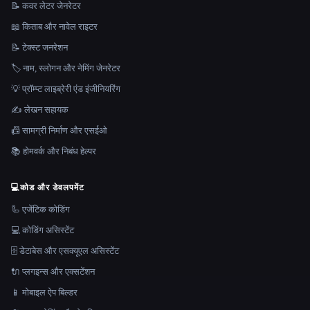
📝 कवर लेटर जेनरेटर
📖 किताब और नावेल राइटर
📝 टेक्स्ट जनरेशन
🏷️ नाम, स्लोगन और नेमिंग जेनरेटर
💡 प्रॉम्प्ट लाइब्रेरी एंड इंजीनियरिंग
✍️ लेखन सहायक
📠 सामग्री निर्माण और एसईओ
📚 होमवर्क और निबंध हेल्पर
💻
कोड और डेवलपमेंट
🦾 एजेंटिक कोडिंग
💻 कोडिंग असिस्टेंट
🗄️ डेटाबेस और एसक्यूएल असिस्टेंट
🔌 प्लगइन्स और एक्सटेंशन
📱 मोबाइल ऐप बिल्डर