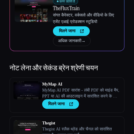
★
ऊपर उठाता है
TheFluxTrain
संगत कैरेक्टर, वर्कफ़्लो और वीडियो के लिए
एजेंट एआई प्रोडक्शन स्टूडियो
मिलने जाना
अधिक जानकारी
→
नोट लेना और सेकंड ब्रेन
श्रेणी चयन
MyMap AI
MyMap.AI PDF सारांश - लंबी PDF को माइंड मैप,
PPT या AI की आउटलाइन में सारांशित करने के लिए
घंटों बचाएं।
मिलने जाना
Thegist
Thegist AI स्लैक थ्रेड और चैनल को सारांशित