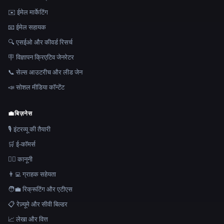
✉️ ईमेल मार्केटिंग
📧 ईमेल सहायक
🔍 एसईओ और कीवर्ड रिसर्च
🪧 विज्ञापन क्रिएटिव जेनरेटर
📞 सेल्स आउटरीच और लीड जेन
📣 सोशल मीडिया कॉन्टेंट
💼
बिज़नेस
🎙️ इंटरव्यू की तैयारी
🛒 ई-कॉमर्स
👩‍⚖️ कानूनी
👨‍💻 ग्राहक सहेयता
🧑‍💼 रिक्रूटिंग और एटीएस
📋 रेज़्यूमे और सीवी बिल्डर
📈 लेखा और वित्त