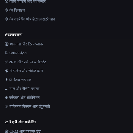
🛠️ वाइब कोडिंग और ऐप बिल्डर
🕸 वेब डिजाइन
🕸️ वेब स्क्रैपिंग और डेटा एक्सट्रैक्शन
⚡
उत्पादकता
🏖 अवकाश और ट्रिप प्लानर
🦾 एआई एजेंट्स
✅ टास्क और पर्सनल असिस्टेंट
🧠 नोट लेना और सेकंड ब्रेन
👨‍💻 बैठक सहायक
🍳 मील और रेसिपी प्लानर
⚙️ वर्कफ़्लो और ऑटोमेशन
🌱 व्यक्तिगत विकास और तंदुरुस्ती
📈
बिक्री और मार्केटिंग
📇 CRM और ग्राहक डेटा