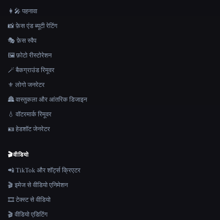
👩‍🎤 पहनावा
📸 फ़ेस एंड ब्यूटी रेटिंग
🎭 फ़ेस स्वैप
🖼️ फ़ोटो रीस्टोरेशन
🪄 बैकग्राउंड रिमूवर
⚜️ लोगो जनरेटर
🏯 वास्तुकला और आंतरिक डिजाइन
💧 वॉटरमार्क रिमूवर
🪪 हेडशॉट जेनरेटर
🎬
वीडियो
📲 TikTok और शॉर्ट्स क्रिएटर
🎬 इमेज से वीडियो एनिमेशन
🎞️ टेक्स्ट से वीडियो
🎬 वीडियो एडिटिंग