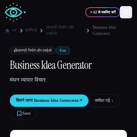
✦
AI से सबमिट करें
सामग्री निर्माण और
Business Idea
घर
श्रेणियाँ
एसईओ
Generator
✍️
🎨
लेखक
डिज़ाइनर
📠
सामग्री निर्माण और एसईओ
Free
Business Idea Generator
💻
📈
डेवलपर्स
मार्केटर्स
मंथन व्यापार विचार.
🎓
🎬
विद्यार्थी
क्रिएटर्स
मिलने जाना
Business Idea Generator
↗︎
समीक्षा पढ़ें ↓︎
Save
ब्लॉग
टूल्स की तुलना करें