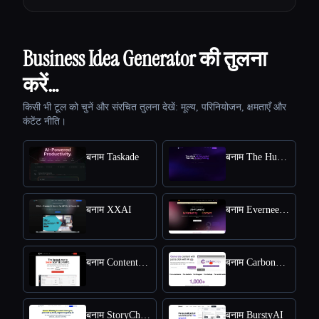
Business Idea Generator की तुलना
करें…
किसी भी टूल को चुनें और संरचित तुलना देखें: मूल्य, परिनियोजन, क्षमताएँ और
कंटेंट नीति।
बनाम Taskade
बनाम The Humanize Ai Pro
बनाम XXAI
बनाम Everneed AI
बनाम Content Raptor
बनाम CarbonCopy
बनाम StoryChief
बनाम BurstyAI