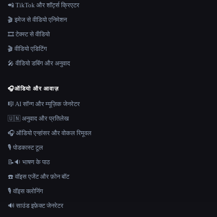
📲 TikTok और शॉर्ट्स क्रिएटर
🎬 इमेज से वीडियो एनिमेशन
🎞️ टेक्स्ट से वीडियो
🎬 वीडियो एडिटिंग
🎤 वीडियो डबिंग और अनुवाद
🎧
ऑडियो और आवाज़
🎼 AI सॉन्ग और म्यूज़िक जेनरेटर
🇺🇳 अनुवाद और प्रतिलेख
🎧 ऑडियो एन्हांसर और वोकल रिमूवल
🎙️ पोडकास्ट टूल
📝🔉 भाषण के पाठ
☎️ वॉइस एजेंट और फ़ोन बॉट
🎙️ वॉइस क्लोनिंग
🔊 साउंड इफ़ेक्ट जेनरेटर