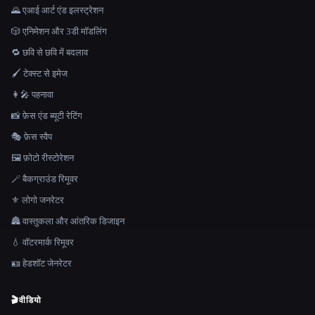
🌄 एआई आर्ट एंड इलस्ट्रेशन
🎲 एनिमेशन और 3डी मॉडलिंग
🔁 छवि से छवि में बदलाव
🖌️ टेक्स्ट से इमेज
👩‍🎤 पहनावा
📸 फ़ेस एंड ब्यूटी रेटिंग
🎭 फ़ेस स्वैप
🖼️ फ़ोटो रीस्टोरेशन
🪄 बैकग्राउंड रिमूवर
⚜️ लोगो जनरेटर
🏯 वास्तुकला और आंतरिक डिजाइन
💧 वॉटरमार्क रिमूवर
🪪 हेडशॉट जेनरेटर
🎬
वीडियो