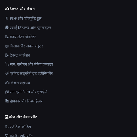
✍️
टेक्स्ट और लेखन
📄 PDF और डॉक्यूमेंट टूल
🕵️ एआई डिटेक्टर और ह्यूमनाइज़र
📝 कवर लेटर जेनरेटर
📖 किताब और नावेल राइटर
📝 टेक्स्ट जनरेशन
🏷️ नाम, स्लोगन और नेमिंग जेनरेटर
💡 प्रॉम्प्ट लाइब्रेरी एंड इंजीनियरिंग
✍️ लेखन सहायक
📠 सामग्री निर्माण और एसईओ
📚 होमवर्क और निबंध हेल्पर
💻
कोड और डेवलपमेंट
🦾 एजेंटिक कोडिंग
💻 कोडिंग असिस्टेंट