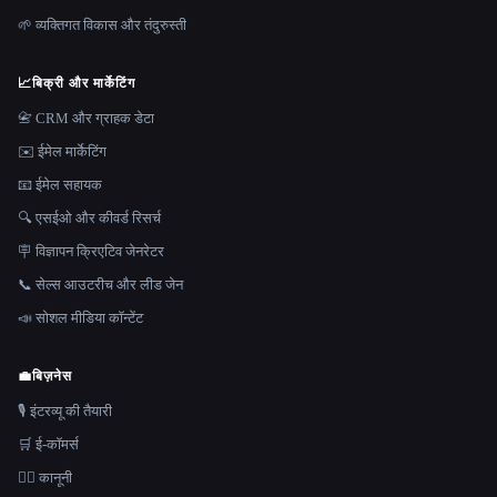
🌱 व्यक्तिगत विकास और तंदुरुस्ती
📈
बिक्री और मार्केटिंग
📇 CRM और ग्राहक डेटा
✉️ ईमेल मार्केटिंग
📧 ईमेल सहायक
🔍 एसईओ और कीवर्ड रिसर्च
🪧 विज्ञापन क्रिएटिव जेनरेटर
📞 सेल्स आउटरीच और लीड जेन
📣 सोशल मीडिया कॉन्टेंट
💼
बिज़नेस
🎙️ इंटरव्यू की तैयारी
🛒 ई-कॉमर्स
👩‍⚖️ कानूनी