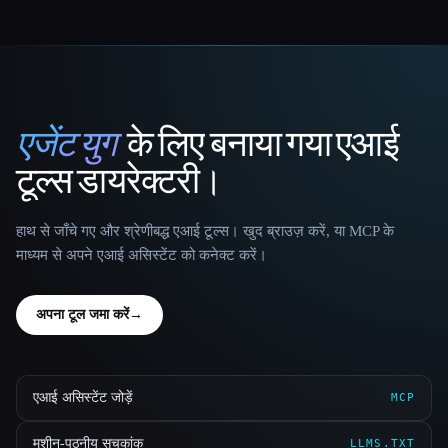
एजेंट युग
के लिए बनाया गया एआई
That AI Collection
टूल्स डायरेक्टरी।
हाथ से जाँचे गए और श्रेणीबद्ध एआई टूल्स। खुद ब्राउज़ करें, या MCP के
माध्यम से अपने एआई असिस्टेंट को कनेक्ट करें।
अपना टूल जमा करें
→
एआई असिस्टेंट जोड़ें
MCP
मशीन-पठनीय सूचकांक
LLMS.TXT