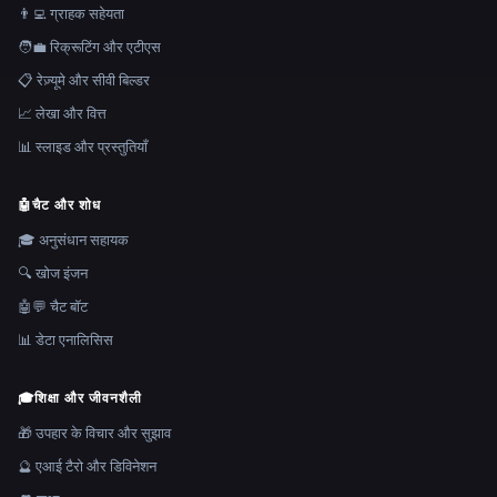
👨‍💻 ग्राहक सहेयता
🧑‍💼 रिक्रूटिंग और एटीएस
📋 रेज़्यूमे और सीवी बिल्डर
📈 लेखा और वित्त
📊 स्लाइड और प्रस्तुतियाँ
🤖
चैट और शोध
🎓 अनुसंधान सहायक
🔍 खोज इंजन
🤖💬 चैट बॉट
📊 डेटा एनालिसिस
🎓
शिक्षा और जीवनशैली
🎁 उपहार के विचार और सुझाव
🔮 एआई टैरो और डिविनेशन