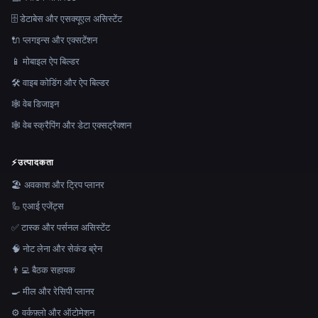
🗄️ डेटाबेस और एसक्यूएल असिस्टेंट
🔌 प्लगइन्स और एक्सटेंशन
📱 मोबाइल ऐप बिल्डर
🛠️ वाइब कोडिंग और ऐप बिल्डर
🕸 वेब डिजाइन
🕸️ वेब स्क्रैपिंग और डेटा एक्सट्रैक्शन
⚡
उत्पादकता
🏖 अवकाश और ट्रिप प्लानर
🦾 एआई एजेंट्स
✅ टास्क और पर्सनल असिस्टेंट
🧠 नोट लेना और सेकंड ब्रेन
👨‍💻 बैठक सहायक
🍳 मील और रेसिपी प्लानर
⚙️ वर्कफ़्लो और ऑटोमेशन